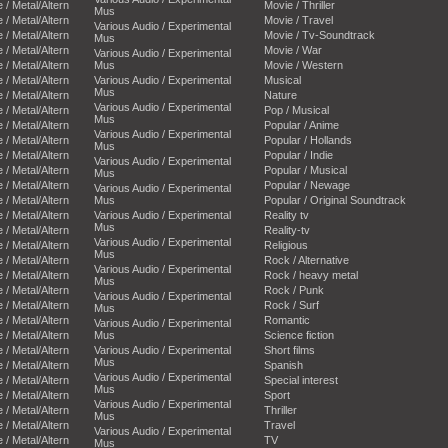
e / Metal/Altern
Movie / Thriller
Mus
e / Metal/Altern
Movie / Travel
Various Audio / Experimental
e / Metal/Altern
Movie / Tv-Soundtrack
Mus
e / Metal/Altern
Movie / War
Various Audio / Experimental
e / Metal/Altern
Mus
Movie / Western
e / Metal/Altern
Various Audio / Experimental
Musical
Mus
e / Metal/Altern
Nature
Various Audio / Experimental
e / Metal/Altern
Pop / Musical
Mus
e / Metal/Altern
Popular / Anime
Various Audio / Experimental
e / Metal/Altern
Popular / Hollands
Mus
e / Metal/Altern
Popular / Indie
Various Audio / Experimental
e / Metal/Altern
Popular / Musical
Mus
e / Metal/Altern
Popular / Newage
Various Audio / Experimental
e / Metal/Altern
Mus
Popular / Original Soundtrack
e / Metal/Altern
Various Audio / Experimental
Reality tv
Mus
e / Metal/Altern
Reality-tv
Various Audio / Experimental
e / Metal/Altern
Religious
Mus
e / Metal/Altern
Rock / Alternative
Various Audio / Experimental
e / Metal/Altern
Rock / heavy metal
Mus
e / Metal/Altern
Rock / Punk
Various Audio / Experimental
e / Metal/Altern
Rock / Surf
Mus
e / Metal/Altern
Romantic
Various Audio / Experimental
e / Metal/Altern
Mus
Science fiction
e / Metal/Altern
Various Audio / Experimental
Short films
Mus
e / Metal/Altern
Spanish
Various Audio / Experimental
e / Metal/Altern
Special interest
Mus
e / Metal/Altern
Sport
Various Audio / Experimental
e / Metal/Altern
Thriller
Mus
e / Metal/Altern
Travel
Various Audio / Experimental
e / Metal/Altern
TV
Mus