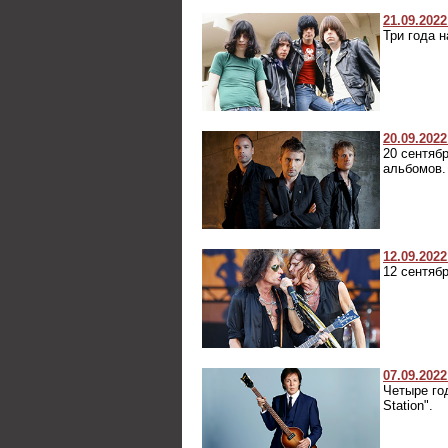
21.09.2022
Три года 
20.09.2022
20 сентяб
альбомов.
12.09.2022
12 сентяб
07.09.2022
Четыре го
Station".