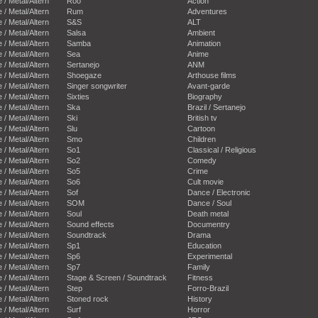
e / Metal/Altern
Roo
Action
e / Metal/Altern
Rum
Adventures
e / Metal/Altern
S&S
ALT
e / Metal/Altern
Salsa
Ambient
e / Metal/Altern
Samba
Animation
e / Metal/Altern
Sea
Anime
e / Metal/Altern
Sertanejo
ANM
e / Metal/Altern
Shoegaze
Arthouse films
e / Metal/Altern
Singer songwriter
Avant-garde
e / Metal/Altern
Sixties
Biography
e / Metal/Altern
Ska
Brazil / Sertanejo
e / Metal/Altern
Ski
British tv
e / Metal/Altern
Slu
Cartoon
e / Metal/Altern
Smo
Children
e / Metal/Altern
So1
Classical / Religious
e / Metal/Altern
So2
Comedy
e / Metal/Altern
So5
Crime
e / Metal/Altern
So6
Cult movie
e / Metal/Altern
Sof
Dance / Electronic
e / Metal/Altern
SOM
Dance / Soul
e / Metal/Altern
Soul
Death metal
e / Metal/Altern
Sound effects
Documentry
e / Metal/Altern
Soundtrack
Drama
e / Metal/Altern
Sp1
Education
e / Metal/Altern
Sp6
Experimental
e / Metal/Altern
Sp7
Family
e / Metal/Altern
Stage & Screen / Soundtrack
Fitness
e / Metal/Altern
Step
Forro-Brazil
e / Metal/Altern
Stoned rock
History
e / Metal/Altern
Surf
Horror