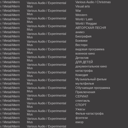
e / Metal/Altern
Various Audio / Christmas
Various Audio / Experimental
e / Metal/Altern
Mus
Visual arts
e / Metal/Altern
Various Audio / Experimental
War
Mus
e / Metal/Altern
Western
Various Audio / Experimental
e / Metal/Altern
World / Latin
Mus
e / Metal/Altern
World / Reggae
Various Audio / Experimental
e / Metal/Altern
АВТОРСКАЯ ПЕСНЯ
Mus
e / Metal/Altern
анимэ
Various Audio / Experimental
e / Metal/Altern
Биография
Mus
e / Metal/Altern
Боевики
Various Audio / Experimental
e / Metal/Altern
Mus
Вестерн
e / Metal/Altern
Various Audio / Experimental
видовая программа
Mus
e / Metal/Altern
военное кино
Various Audio / Experimental
e / Metal/Altern
Детектив
Mus
e / Metal/Altern
ДЛЯ ДЕТЕЙ
Various Audio / Experimental
e / Metal/Altern
документальное кино
Mus
e / Metal/Altern
катастрофа
Various Audio / Experimental
e / Metal/Altern
Комедия
Mus
e / Metal/Altern
Музыкальный фильм
Various Audio / Experimental
e / Metal/Altern
Mus
мультфильм
e / Metal/Altern
Various Audio / Experimental
Обучающая программа
Mus
e / Metal/Altern
Приключения
Various Audio / Experimental
e / Metal/Altern
СЕРИАЛ
Mus
e / Metal/Altern
спектакль
Various Audio / Experimental
e / Metal/Altern
СПОРТ
Mus
e / Metal/Altern
Ужасы
Various Audio / Experimental
e / Metal/Altern
Фильм-катастрофа
Mus
e / Metal/Altern
фэнтези
Various Audio / Experimental
e / Metal/Altern
Mus
юмор
e / Metal/Altern
Various Audio / Experimental