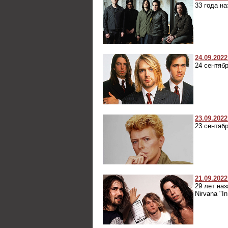
33 года на
24.09.2022
24 сентяб
23.09.2022
23 сентяб
21.09.2022
29 лет на
Nirvana "In