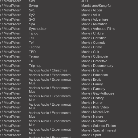
e / Metal/Altern
Sw1
JPO
e / Metal/Altern
Swing
Martial arts/Kung-fu
e / Metal/Altern
Sy1
Movie / Action
e / Metal/Altern
Sy2
Movie / Adult
e / Metal/Altern
Sy3
Movie / Adventure
e / Metal/Altern
Sy4
Movie / Animation
e / Metal/Altern
Synthesiser
Movie / Arthouse Films
e / Metal/Altern
Tango
Movie / Children
e / Metal/Altern
Te1
Movie / Christian
e / Metal/Altern
Te4
Movie / Comedy
e / Metal/Altern
Techno
Movie / Crime
e / Metal/Altern
TED
Movie / Cult
e / Metal/Altern
Tejano
Movie / Cultmovie
e / Metal/Altern
Tri
Movie / Detective
e / Metal/Altern
Trip hop
Movie / Documentary
e / Metal/Altern
Various Audio / Christmas
Movie / Drama
e / Metal/Altern
Various Audio / Experimental
Movie / Education
e / Metal/Altern
Various Audio / Experimental
Movie / Erotic
Mus
e / Metal/Altern
Movie / Family
Various Audio / Experimental
e / Metal/Altern
Movie / Fantasy
Mus
e / Metal/Altern
Movie / Gay-Arthouse
Various Audio / Experimental
e / Metal/Altern
Movie / History
Mus
e / Metal/Altern
Movie / Horror
Various Audio / Experimental
e / Metal/Altern
Movie / Kids Video
Mus
e / Metal/Altern
Movie / Martial Arts
Various Audio / Experimental
e / Metal/Altern
Mus
Movie / Nature
e / Metal/Altern
Various Audio / Experimental
Movie / Romantic
Mus
e / Metal/Altern
Movie / Science Fiction
Various Audio / Experimental
e / Metal/Altern
Movie / Special Interest
Mus
e / Metal/Altern
Movie / Sport
Various Audio / Experimental