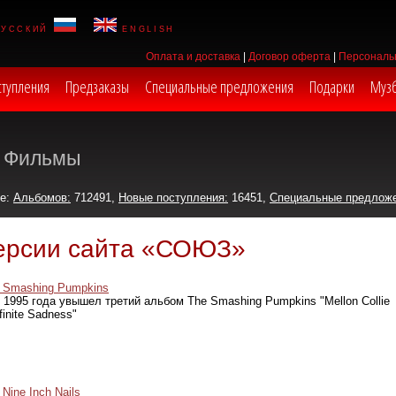
русский
english
Оплата и доставка
|
Договор оферта
|
Персональ
ступления
Предзаказы
Специальные предложения
Подарки
Муз
Фильмы
же:
Альбомов:
712491,
Новые поступления:
16451,
Специальные предлож
версии сайта «СОЮЗ»
Smashing Pumpkins
 1995 года увышел третий альбом The Smashing Pumpkins "Mellon Collie
finite Sadness"
Nine Inch Nails