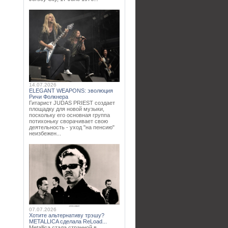
14.07.2026
ELEGANT WEAPONS: эволюция
Ричи Фолкнера
Гитарист JUDAS PRIEST создает
площадку для новой музыки,
поскольку его основная группа
потихоньку сворачивает свою
деятельность - уход "на пенсию"
неизбежен...
07.07.2026
Хотите альтернативу трэшу?
METALLICA сделала ReLoad...
Metallica стала странной в