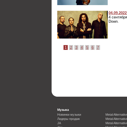
04.09.2022
4 сентября
Down.
1
2
3
4
5
6
7
Музыка
Новинки музыки
Metal Alternativ
Лидеры продаж
Metal Alternativ
JA
Metal Alternativ