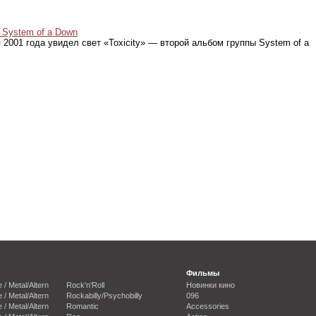
System of a Down
 2001 года увидел свет «Toxicity» — второй альбом группы System of a
Фильмы
e / Metal/Altern
Rock'n'Roll
Новинки кино
e / Metal/Altern
Rockabilly/Psychobilly
096
e / Metal/Altern
Romantic
Accessories