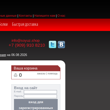
ные данные
|
Контакты
|
Напишите нам
|
О нас
болки
Быстрая доставка
info@soyuz.shop
+7 (909) 910 8210
ения
на 06.08.2026
Ваша корзина
0
заказы
|
помощь
Вход на сайт
E-mail:
Пароль: