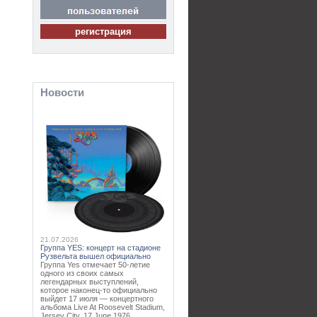
Новости
21.07.2026
Группа YES: концерт на стадионе
Рузвельта вышел официально
Группа Yes отмечает 50-летие
одного из своих самых
легендарных выступлений,
которое наконец-то официально
выйдет 17 июля — концертного
альбома Live At Roosevelt Stadium,
Jersey City, 17 June 1976...