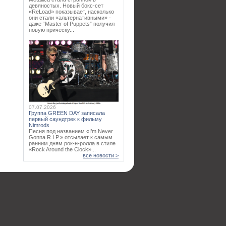
девяностых. Новый бокс-сет
«ReLoad» показывает, насколько
они стали «альтернативными» -
даже “Master of Puppets” получил
новую прическу...
07.07.2026
Группа GREEN DAY записала
первый саундтрек к фильму
Nimrods
Песня под названием «I’m Never
Gonna R.I.P.» отсылает к самым
ранним дням рок-н-ролла в стиле
«Rock Around the Clock»...
все новости >