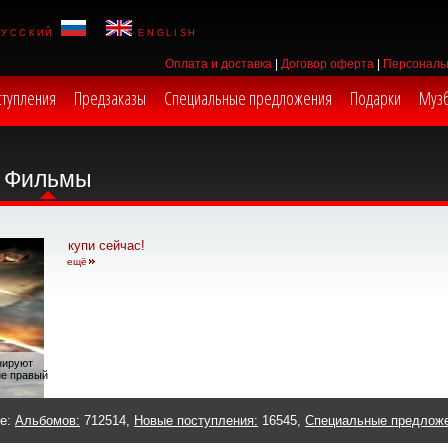
русский
english
Оплата и доставка
|
Договор оферта
|
Персональ
ступления
Предзаказы
Специальные предложения
Подарки
Муз
Фильмы
купи сейчас!
ещё
анируют
ие правый
же:
Альбомов:
712514,
Новые поступления:
16545,
Специальные предлож