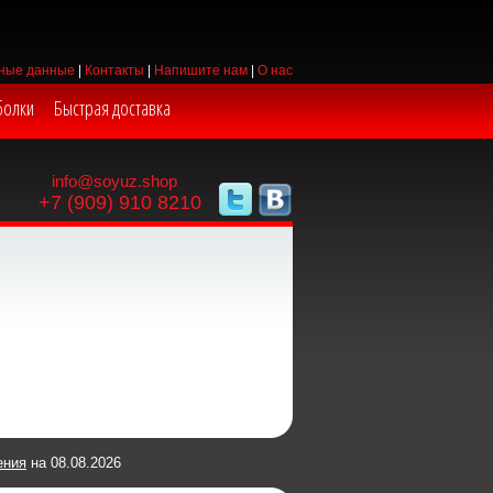
ные данные
|
Контакты
|
Напишите нам
|
О нас
болки
Быстрая доставка
info@soyuz.shop
+7 (909) 910 8210
ения
на 08.08.2026