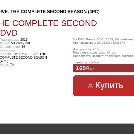
FIVE: THE COMPLETE SECOND SEASON (4PC)
 THE COMPLETE SECOND
 DVD
Год выпуска:
2015
0 x DVD; Релиз: 06.01.2015; Mill creek ent;
Производство: ; ID: 0683904538574
Лейбл:
Mill creek ent
Ограничение:
16+
Доступность: 75 %
Режиссер:
Подготовка к доставке: 45 дн.
В ролях:
PARTY OF FIVE: THE
Предоплата: зависит от способа доставк
COMPLETE SECOND SEASON
(4PC)
цена за альбом:
Жанр:
TV
1694
rub
.