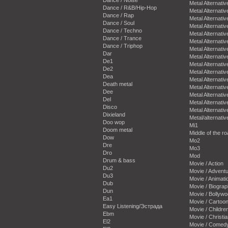
Metal Alternativ
Dance / R&B/Hip-Hop
Metal Alternativ
Dance / Rap
Metal Alternativ
Dance / Soul
Metal Alternativ
Dance / Techno
Metal Alternativ
Dance / Trance
Metal Alternativ
Dance / Triphop
Metal Alternativ
Dar
Metal Alternativ
De1
Metal Alternativ
De2
Metal Alternativ
Dea
Metal Alternativ
Death metal
Metal Alternativ
Dee
Metal Alternativ
Del
Metal Alternativ
Disco
Metal Alternativ
Dixieland
Metal/alternativ
Doo wop
Mi1
Doom metal
Middle of the r
Dow
Mo2
Dre
Mo3
Dro
Mod
Drum & bass
Movie / Action
Du2
Movie / Advent
Du3
Movie / Animati
Dub
Movie / Biogra
Dun
Movie / Bollyw
Ea1
Movie / Cartoo
Easy Listening/Эстрада
Movie / Childre
Ebm
Movie / Christi
El2
Movie / Comed