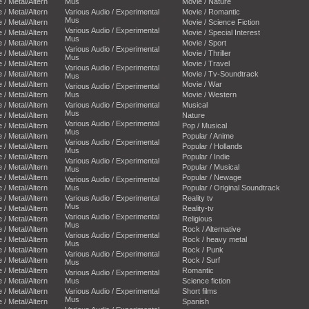
e / Metal/Altern
Mus
Movie / Nature
e / Metal/Altern
Various Audio / Experimental
Movie / Romantic
Mus
e / Metal/Altern
Movie / Science Fiction
Various Audio / Experimental
e / Metal/Altern
Movie / Special Interest
Mus
e / Metal/Altern
Movie / Sport
Various Audio / Experimental
e / Metal/Altern
Movie / Thriller
Mus
e / Metal/Altern
Movie / Travel
Various Audio / Experimental
e / Metal/Altern
Movie / Tv-Soundtrack
Mus
e / Metal/Altern
Movie / War
Various Audio / Experimental
e / Metal/Altern
Mus
Movie / Western
e / Metal/Altern
Various Audio / Experimental
Musical
Mus
e / Metal/Altern
Nature
Various Audio / Experimental
e / Metal/Altern
Pop / Musical
Mus
e / Metal/Altern
Popular / Anime
Various Audio / Experimental
e / Metal/Altern
Popular / Hollands
Mus
e / Metal/Altern
Popular / Indie
Various Audio / Experimental
e / Metal/Altern
Popular / Musical
Mus
e / Metal/Altern
Popular / Newage
Various Audio / Experimental
e / Metal/Altern
Mus
Popular / Original Soundtrack
e / Metal/Altern
Various Audio / Experimental
Reality tv
Mus
e / Metal/Altern
Reality-tv
Various Audio / Experimental
e / Metal/Altern
Religious
Mus
e / Metal/Altern
Rock / Alternative
Various Audio / Experimental
e / Metal/Altern
Rock / heavy metal
Mus
e / Metal/Altern
Rock / Punk
Various Audio / Experimental
e / Metal/Altern
Rock / Surf
Mus
e / Metal/Altern
Romantic
Various Audio / Experimental
e / Metal/Altern
Mus
Science fiction
e / Metal/Altern
Various Audio / Experimental
Short films
Mus
e / Metal/Altern
Spanish