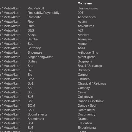
Фильмы
e / Metal/Altern
Rock'n'Roll
Новинки кино
e / Metal/Altern
Rockabilly/Psychobilly
096
e / Metal/Altern
Romantic
Accessories
e / Metal/Altern
Roo
Action
e / Metal/Altern
Rum
Adventures
e / Metal/Altern
S&S
ALT
e / Metal/Altern
Salsa
Ambient
e / Metal/Altern
Samba
Animation
e / Metal/Altern
Sea
Anime
e / Metal/Altern
Sertanejo
ANM
e / Metal/Altern
Shoegaze
Arthouse films
e / Metal/Altern
Singer songwriter
Avant-garde
e / Metal/Altern
Sixties
Biography
e / Metal/Altern
Ska
Brazil / Sertanejo
e / Metal/Altern
Ski
British tv
e / Metal/Altern
Slu
Cartoon
e / Metal/Altern
Smo
Children
e / Metal/Altern
So1
Classical / Religious
e / Metal/Altern
So2
Comedy
e / Metal/Altern
So5
Crime
e / Metal/Altern
So6
Cult movie
e / Metal/Altern
Sof
Dance / Electronic
e / Metal/Altern
SOM
Dance / Soul
e / Metal/Altern
Soul
Death metal
e / Metal/Altern
Sound effects
Documentry
e / Metal/Altern
Soundtrack
Drama
e / Metal/Altern
Sp1
Education
e / Metal/Altern
Sp6
Experimental
e / Metal/Altern
Sp7
Family