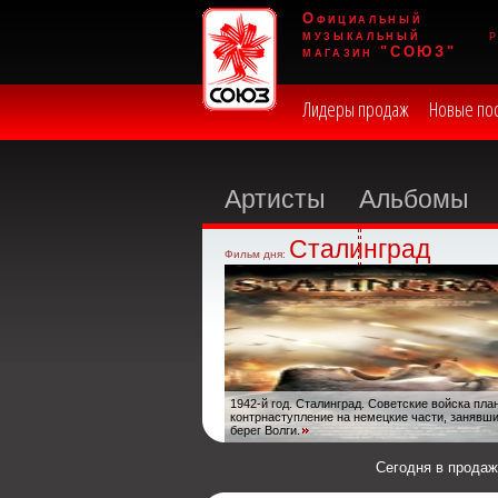
Официальный
музыкальный
магазин "СОЮЗ"
Лидеры продаж
Новые по
Артисты
Альбомы
Сталинград
Фильм дня:
1942-й год. Сталинград. Советские войска пл
контрнаступление на немецкие части, занявш
берег Волги.
Сегодня в прода