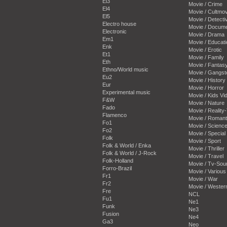
El3
Movie / Crime
El4
Movie / Cultmov
El5
Movie / Detecti
Electro house
Movie / Docum
Electronic
Movie / Drama
Em1
Movie / Educati
Enk
Movie / Erotic
Et1
Movie / Family
Eth
Movie / Fantas
Ethno/World music
Movie / Gangst
Eu2
Movie / History
Eur
Movie / Horror
Experimental music
Movie / Kids Vi
F&W
Movie / Nature
Fado
Movie / Reality
Flamenco
Movie / Romant
Fo1
Movie / Science
Fo2
Movie / Special 
Folk
Movie / Sport
Folk & World / Enka
Movie / Thriller
Folk & World / J-Rock
Movie / Travel
Folk-Holland
Movie / Tv-Sou
Forro-Brazil
Movie / Various
Fr1
Movie / War
Fr2
Movie / Wester
Fre
NCL
Fu1
Ne1
Funk
Ne3
Fusion
Ne4
Ga3
Neo