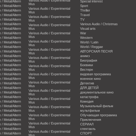
Various Audio / Experimental
e / Metal/Altern
Special interest
Mus
e / Metal/Altern
Sport
Various Audio / Experimental
e / Metal/Altern
Thriller
Mus
e / Metal/Altern
Travel
Various Audio / Experimental
e / Metal/Altern
TV
Mus
e / Metal/Altern
Various Audio / Christmas
Various Audio / Experimental
e / Metal/Altern
Mus
Visual arts
e / Metal/Altern
Various Audio / Experimental
War
Mus
e / Metal/Altern
Western
Various Audio / Experimental
e / Metal/Altern
World / Latin
Mus
e / Metal/Altern
World / Reggae
Various Audio / Experimental
e / Metal/Altern
АВТОРСКАЯ ПЕСНЯ
Mus
e / Metal/Altern
анимэ
Various Audio / Experimental
e / Metal/Altern
Биография
Mus
e / Metal/Altern
Боевики
Various Audio / Experimental
e / Metal/Altern
Mus
Вестерн
e / Metal/Altern
Various Audio / Experimental
видовая программа
Mus
e / Metal/Altern
военное кино
Various Audio / Experimental
e / Metal/Altern
Детектив
Mus
e / Metal/Altern
ДЛЯ ДЕТЕЙ
Various Audio / Experimental
e / Metal/Altern
документальное кино
Mus
e / Metal/Altern
катастрофа
Various Audio / Experimental
e / Metal/Altern
Комедия
Mus
e / Metal/Altern
Музыкальный фильм
Various Audio / Experimental
e / Metal/Altern
Mus
мультфильм
e / Metal/Altern
Various Audio / Experimental
Обучающая программа
Mus
e / Metal/Altern
Приключения
Various Audio / Experimental
e / Metal/Altern
СЕРИАЛ
Mus
e / Metal/Altern
спектакль
Various Audio / Experimental
e / Metal/Altern
СПОРТ
Mus