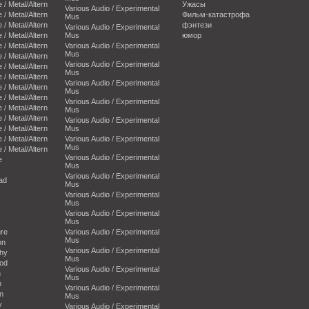
e / Metal/Altern
Ужасы
Various Audio / Experimental
e / Metal/Altern
Фильм-катастрофа
Mus
e / Metal/Altern
фэнтези
Various Audio / Experimental
e / Metal/Altern
Mus
юмор
e / Metal/Altern
Various Audio / Experimental
Mus
e / Metal/Altern
Various Audio / Experimental
e / Metal/Altern
Mus
e / Metal/Altern
Various Audio / Experimental
e / Metal/Altern
Mus
e / Metal/Altern
Various Audio / Experimental
e / Metal/Altern
Mus
e / Metal/Altern
Various Audio / Experimental
e / Metal/Altern
Mus
e / Metal/Altern
Various Audio / Experimental
Mus
e / Metal/Altern
Various Audio / Experimental
e
Mus
Various Audio / Experimental
oad
Mus
Various Audio / Experimental
Mus
Various Audio / Experimental
Mus
ure
Various Audio / Experimental
Mus
on
Various Audio / Experimental
phy
Mus
ood
Various Audio / Experimental
n
Mus
n
Various Audio / Experimental
an
Mus
y
Various Audio / Experimental