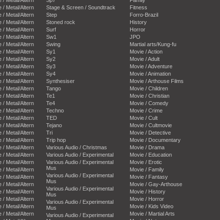
e / Metal/Altern
Stage & Screen / Soundtrack
Fitness
e / Metal/Altern
Step
Forro-Brazil
e / Metal/Altern
Stoned rock
History
e / Metal/Altern
Surf
Horror
e / Metal/Altern
Sw1
JPO
e / Metal/Altern
Swing
Martial arts/Kung-fu
e / Metal/Altern
Sy1
Movie / Action
e / Metal/Altern
Sy2
Movie / Adult
e / Metal/Altern
Sy3
Movie / Adventure
e / Metal/Altern
Sy4
Movie / Animation
e / Metal/Altern
Synthesiser
Movie / Arthouse Films
e / Metal/Altern
Tango
Movie / Children
e / Metal/Altern
Te1
Movie / Christian
e / Metal/Altern
Te4
Movie / Comedy
e / Metal/Altern
Techno
Movie / Crime
e / Metal/Altern
TED
Movie / Cult
e / Metal/Altern
Tejano
Movie / Cultmovie
e / Metal/Altern
Tri
Movie / Detective
e / Metal/Altern
Trip hop
Movie / Documentary
e / Metal/Altern
Various Audio / Christmas
Movie / Drama
e / Metal/Altern
Various Audio / Experimental
Movie / Education
e / Metal/Altern
Various Audio / Experimental
Movie / Erotic
Mus
e / Metal/Altern
Movie / Family
Various Audio / Experimental
e / Metal/Altern
Movie / Fantasy
Mus
e / Metal/Altern
Movie / Gay-Arthouse
Various Audio / Experimental
e / Metal/Altern
Movie / History
Mus
e / Metal/Altern
Movie / Horror
Various Audio / Experimental
e / Metal/Altern
Movie / Kids Video
Mus
e / Metal/Altern
Movie / Martial Arts
Various Audio / Experimental