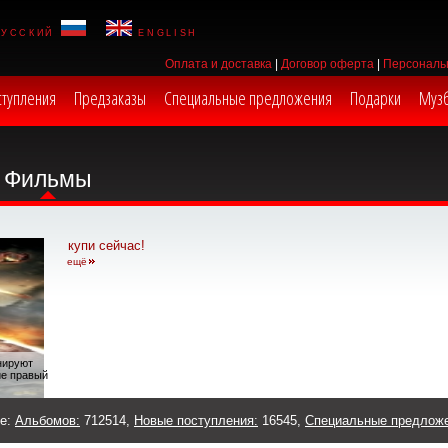
русский
english
Оплата и доставка
|
Договор оферта
|
Персональ
ступления
Предзаказы
Специальные предложения
Подарки
Муз
Фильмы
купи сейчас!
ещё
анируют
ие правый
же:
Альбомов:
712514,
Новые поступления:
16545,
Специальные предлож