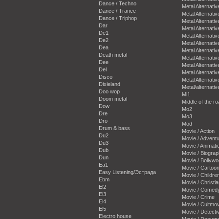
Dance / Techno
Metal Alternativ
Dance / Trance
Metal Alternativ
Dance / Triphop
Metal Alternativ
Dar
Metal Alternativ
De1
Metal Alternativ
De2
Metal Alternativ
Dea
Metal Alternativ
Death metal
Metal Alternativ
Dee
Metal Alternativ
Del
Metal Alternativ
Disco
Metal Alternativ
Dixieland
Metal/alternativ
Doo wop
Mi1
Doom metal
Middle of the r
Dow
Mo2
Dre
Mo3
Dro
Mod
Drum & bass
Movie / Action
Du2
Movie / Advent
Du3
Movie / Animati
Dub
Movie / Biogra
Dun
Movie / Bollyw
Ea1
Movie / Cartoo
Easy Listening/Эстрада
Movie / Childre
Ebm
Movie / Christi
El2
Movie / Comed
El3
Movie / Crime
El4
Movie / Cultmov
El5
Movie / Detecti
Electro house
Movie / Docum