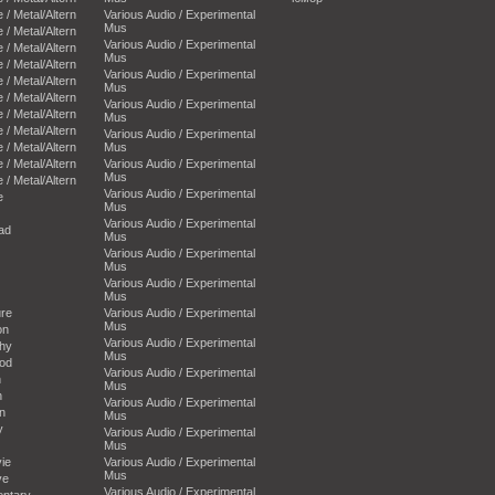
e / Metal/Altern
Various Audio / Experimental
Mus
e / Metal/Altern
Various Audio / Experimental
e / Metal/Altern
Mus
e / Metal/Altern
Various Audio / Experimental
e / Metal/Altern
Mus
e / Metal/Altern
Various Audio / Experimental
e / Metal/Altern
Mus
e / Metal/Altern
Various Audio / Experimental
e / Metal/Altern
Mus
e / Metal/Altern
Various Audio / Experimental
Mus
e / Metal/Altern
Various Audio / Experimental
e
Mus
Various Audio / Experimental
oad
Mus
Various Audio / Experimental
Mus
Various Audio / Experimental
Mus
ure
Various Audio / Experimental
Mus
on
Various Audio / Experimental
phy
Mus
ood
Various Audio / Experimental
n
Mus
n
Various Audio / Experimental
an
Mus
y
Various Audio / Experimental
Mus
ie
Various Audio / Experimental
Mus
ve
Various Audio / Experimental
entary