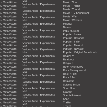
Mus
e / Metal/Altern
Movie / Sport
Various Audio / Experimental
e / Metal/Altern
Movie / Thriller
Mus
e / Metal/Altern
Movie / Travel
Various Audio / Experimental
e / Metal/Altern
Movie / Tv-Soundtrack
Mus
e / Metal/Altern
Movie / War
Various Audio / Experimental
e / Metal/Altern
Mus
Movie / Western
e / Metal/Altern
Various Audio / Experimental
Musical
Mus
e / Metal/Altern
Nature
Various Audio / Experimental
e / Metal/Altern
Pop / Musical
Mus
e / Metal/Altern
Popular / Anime
Various Audio / Experimental
e / Metal/Altern
Popular / Hollands
Mus
e / Metal/Altern
Popular / Indie
Various Audio / Experimental
e / Metal/Altern
Popular / Musical
Mus
e / Metal/Altern
Popular / Newage
Various Audio / Experimental
e / Metal/Altern
Mus
Popular / Original Soundtrack
e / Metal/Altern
Various Audio / Experimental
Reality tv
Mus
e / Metal/Altern
Reality-tv
Various Audio / Experimental
e / Metal/Altern
Religious
Mus
e / Metal/Altern
Rock / Alternative
Various Audio / Experimental
e / Metal/Altern
Rock / heavy metal
Mus
e / Metal/Altern
Rock / Punk
Various Audio / Experimental
e / Metal/Altern
Rock / Surf
Mus
e / Metal/Altern
Romantic
Various Audio / Experimental
e / Metal/Altern
Mus
Science fiction
e / Metal/Altern
Various Audio / Experimental
Short films
Mus
e / Metal/Altern
Spanish
Various Audio / Experimental
e / Metal/Altern
Special interest
Mus
e / Metal/Altern
Sport
Various Audio / Experimental
e / Metal/Altern
Thriller
Mus
e / Metal/Altern
Travel