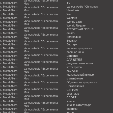
Various Audio / Experimental
e / Metal/Altern
TV
Mus
e / Metal/Altern
Various Audio / Christmas
Various Audio / Experimental
e / Metal/Altern
Mus
Visual arts
e / Metal/Altern
Various Audio / Experimental
War
Mus
e / Metal/Altern
Western
Various Audio / Experimental
e / Metal/Altern
World / Latin
Mus
e / Metal/Altern
World / Reggae
Various Audio / Experimental
e / Metal/Altern
АВТОРСКАЯ ПЕСНЯ
Mus
e / Metal/Altern
анимэ
Various Audio / Experimental
e / Metal/Altern
Биография
Mus
e / Metal/Altern
Боевики
Various Audio / Experimental
e / Metal/Altern
Mus
Вестерн
e / Metal/Altern
Various Audio / Experimental
видовая программа
Mus
e / Metal/Altern
военное кино
Various Audio / Experimental
e / Metal/Altern
Детектив
Mus
e / Metal/Altern
ДЛЯ ДЕТЕЙ
Various Audio / Experimental
e / Metal/Altern
документальное кино
Mus
e / Metal/Altern
катастрофа
Various Audio / Experimental
e / Metal/Altern
Комедия
Mus
e / Metal/Altern
Музыкальный фильм
Various Audio / Experimental
e / Metal/Altern
Mus
мультфильм
e / Metal/Altern
Various Audio / Experimental
Обучающая программа
Mus
e / Metal/Altern
Приключения
Various Audio / Experimental
e / Metal/Altern
СЕРИАЛ
Mus
e / Metal/Altern
спектакль
Various Audio / Experimental
e / Metal/Altern
СПОРТ
Mus
e / Metal/Altern
Ужасы
Various Audio / Experimental
e / Metal/Altern
Фильм-катастрофа
Mus
e / Metal/Altern
фэнтези
Various Audio / Experimental
e / Metal/Altern
Mus
юмор