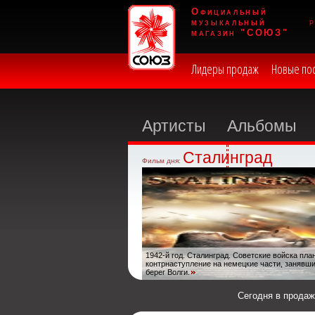
Официальный
музыкальный
магазин "СОЮЗ"
Лидеры продаж
Новые по
Артисты
Альбомы
Сталинград
Фильм дня:
1942-й год. Сталинград. Советские войска пл
контрнаступление на немецкие части, занявш
берег Волги.
Сегодня в прода