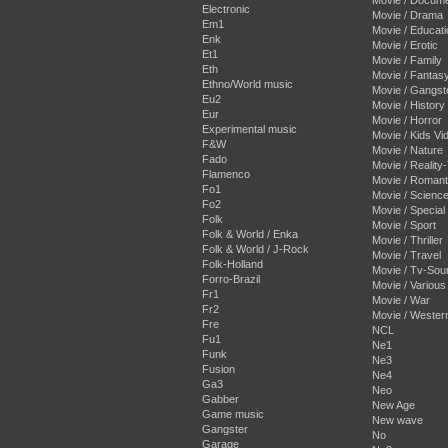
Electronic
Movie / Drama
Em1
Movie / Educati
Enk
Movie / Erotic
Et1
Movie / Family
Eth
Movie / Fantas
Ethno/World music
Movie / Gangst
Eu2
Movie / History
Eur
Movie / Horror
Experimental music
Movie / Kids Vi
F&W
Movie / Nature
Fado
Movie / Reality
Flamenco
Movie / Romant
Fo1
Movie / Science
Fo2
Movie / Special 
Folk
Movie / Sport
Folk & World / Enka
Movie / Thriller
Folk & World / J-Rock
Movie / Travel
Folk-Holland
Movie / Tv-Sou
Forro-Brazil
Movie / Various
Fr1
Movie / War
Fr2
Movie / Wester
Fre
NCL
Fu1
Ne1
Funk
Ne3
Fusion
Ne4
Ga3
Neo
Gabber
New Age
Game music
New wave
Gangster
No
Garage