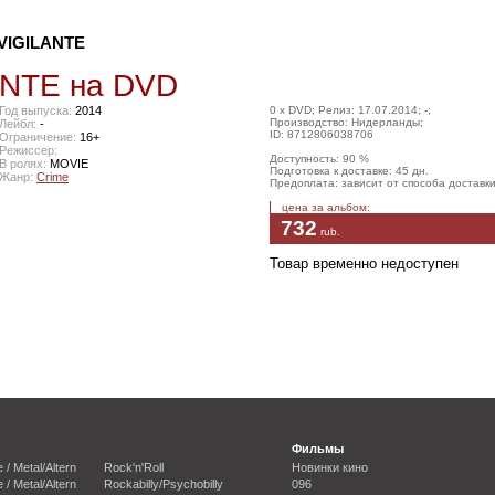
VIGILANTE
NTE на DVD
Год выпуска:
2014
0 x DVD; Релиз: 17.07.2014; -;
Производство: Нидерланды;
Лейбл:
-
ID: 8712806038706
Ограничение:
16+
Режиссер:
Доступность: 90 %
В ролях:
MOVIE
Подготовка к доставке: 45 дн.
Жанр:
Crime
Предоплата: зависит от способа доставк
цена за альбом:
732
rub
.
Товар временно недоступен
Фильмы
e / Metal/Altern
Rock'n'Roll
Новинки кино
e / Metal/Altern
Rockabilly/Psychobilly
096