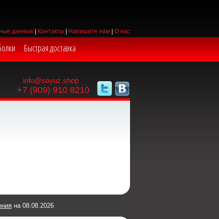
ные данные
|
Контакты
|
Напишите нам
|
О нас
болки
Быстрая доставка
info@soyuz.shop
+7 (909) 910 8210
ения
на 08.08.2026