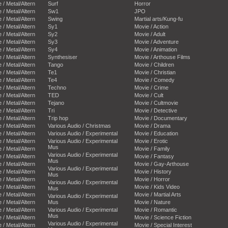
e / Metal/Altern
Surf
Horror
e / Metal/Altern
Sw1
JPO
e / Metal/Altern
Swing
Martial arts/Kung-fu
e / Metal/Altern
Sy1
Movie / Action
e / Metal/Altern
Sy2
Movie / Adult
e / Metal/Altern
Sy3
Movie / Adventure
e / Metal/Altern
Sy4
Movie / Animation
e / Metal/Altern
Synthesiser
Movie / Arthouse Films
e / Metal/Altern
Tango
Movie / Children
e / Metal/Altern
Te1
Movie / Christian
e / Metal/Altern
Te4
Movie / Comedy
e / Metal/Altern
Techno
Movie / Crime
e / Metal/Altern
TED
Movie / Cult
e / Metal/Altern
Tejano
Movie / Cultmovie
e / Metal/Altern
Tri
Movie / Detective
e / Metal/Altern
Trip hop
Movie / Documentary
e / Metal/Altern
Various Audio / Christmas
Movie / Drama
e / Metal/Altern
Various Audio / Experimental
Movie / Education
e / Metal/Altern
Various Audio / Experimental
Movie / Erotic
Mus
e / Metal/Altern
Movie / Family
Various Audio / Experimental
e / Metal/Altern
Movie / Fantasy
Mus
e / Metal/Altern
Movie / Gay-Arthouse
Various Audio / Experimental
e / Metal/Altern
Movie / History
Mus
e / Metal/Altern
Movie / Horror
Various Audio / Experimental
e / Metal/Altern
Movie / Kids Video
Mus
e / Metal/Altern
Movie / Martial Arts
Various Audio / Experimental
e / Metal/Altern
Mus
Movie / Nature
e / Metal/Altern
Various Audio / Experimental
Movie / Romantic
Mus
e / Metal/Altern
Movie / Science Fiction
Various Audio / Experimental
e / Metal/Altern
Movie / Special Interest