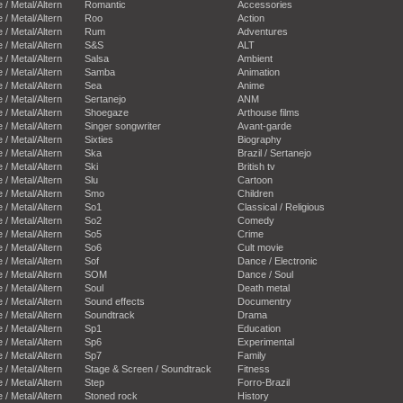
e / Metal/Altern
Romantic
Accessories
e / Metal/Altern
Roo
Action
e / Metal/Altern
Rum
Adventures
e / Metal/Altern
S&S
ALT
e / Metal/Altern
Salsa
Ambient
e / Metal/Altern
Samba
Animation
e / Metal/Altern
Sea
Anime
e / Metal/Altern
Sertanejo
ANM
e / Metal/Altern
Shoegaze
Arthouse films
e / Metal/Altern
Singer songwriter
Avant-garde
e / Metal/Altern
Sixties
Biography
e / Metal/Altern
Ska
Brazil / Sertanejo
e / Metal/Altern
Ski
British tv
e / Metal/Altern
Slu
Cartoon
e / Metal/Altern
Smo
Children
e / Metal/Altern
So1
Classical / Religious
e / Metal/Altern
So2
Comedy
e / Metal/Altern
So5
Crime
e / Metal/Altern
So6
Cult movie
e / Metal/Altern
Sof
Dance / Electronic
e / Metal/Altern
SOM
Dance / Soul
e / Metal/Altern
Soul
Death metal
e / Metal/Altern
Sound effects
Documentry
e / Metal/Altern
Soundtrack
Drama
e / Metal/Altern
Sp1
Education
e / Metal/Altern
Sp6
Experimental
e / Metal/Altern
Sp7
Family
e / Metal/Altern
Stage & Screen / Soundtrack
Fitness
e / Metal/Altern
Step
Forro-Brazil
e / Metal/Altern
Stoned rock
History