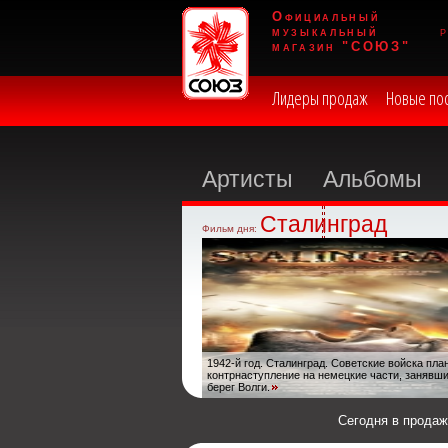
Официальный
музыкальный
магазин "СОЮЗ"
Лидеры продаж
Новые по
Артисты
Альбомы
Сталинград
Фильм дня:
1942-й год. Сталинград. Советские войска пл
контрнаступление на немецкие части, занявш
берег Волги.
Сегодня в прода