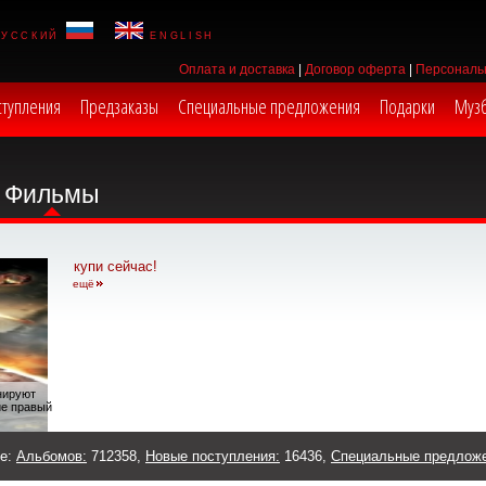
русский
english
Оплата и доставка
|
Договор оферта
|
Персональ
ступления
Предзаказы
Специальные предложения
Подарки
Муз
Фильмы
купи сейчас!
ещё
анируют
ие правый
же:
Альбомов:
712358,
Новые поступления:
16436,
Специальные предлож