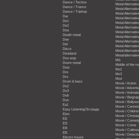
Dance / Techno
Metal Alternativ
Dance / Trance
Metal Alternativ
Dance / Triphop
Metal Alternativ
Dar
Metal Alternativ
De1
Metal Alternativ
De2
Metal Alternativ
Dea
Metal Alternativ
Death metal
Metal Alternativ
Dee
Metal Alternativ
Del
Metal Alternativ
Disco
Metal Alternativ
Dixieland
Metal/alternativ
Doo wop
Mi1
Doom metal
Middle of the r
Dow
Mo2
Dre
Mo3
Dro
Mod
Drum & bass
Movie / Action
Du2
Movie / Advent
Du3
Movie / Animati
Dub
Movie / Biogra
Dun
Movie / Bollyw
Ea1
Movie / Cartoo
Easy Listening/Эстрада
Movie / Childre
Ebm
Movie / Christi
El2
Movie / Comed
El3
Movie / Crime
El4
Movie / Cultmov
El5
Movie / Detecti
Electro house
Movie / Docum