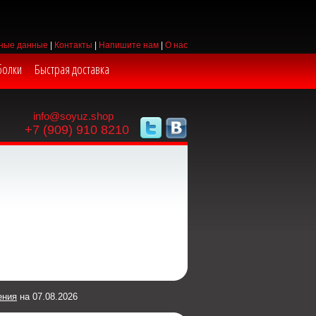
ные данные
|
Контакты
|
Напишите нам
|
О нас
болки
Быстрая доставка
info@soyuz.shop
+7 (909) 910 8210
ения
на 07.08.2026