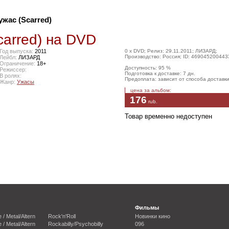
жас (Scarred)
arred) на DVD
Год выпуска:
2011
0 x DVD; Релиз: 29.11.2011; ЛИЗАРД;
Производство: Россия; ID: 469045200443
Лейбл:
ЛИЗАРД
Ограничение:
18+
Доступность: 95 %
Режиссер:
Подготовка к доставке: 7 дн.
В ролях:
Предоплата: зависит от способа доставк
Жанр:
Ужасы
цена за альбом:
176
rub
.
Товар временно недоступен
Фильмы
e / Metal/Altern
Rock'n'Roll
Новинки кино
e / Metal/Altern
Rockabilly/Psychobilly
096