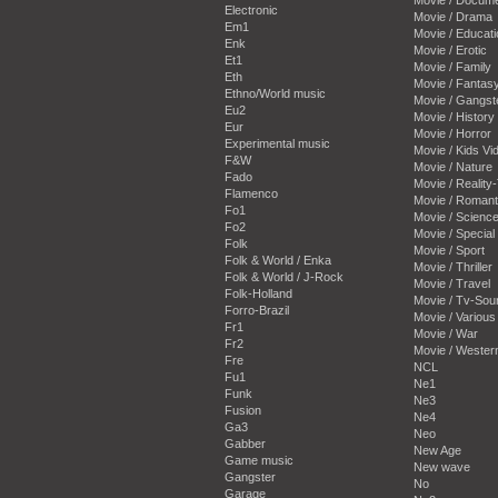
Electronic
Movie / Drama
Em1
Movie / Educati
Enk
Movie / Erotic
Et1
Movie / Family
Eth
Movie / Fantas
Ethno/World music
Movie / Gangst
Eu2
Movie / History
Eur
Movie / Horror
Experimental music
Movie / Kids Vi
F&W
Movie / Nature
Fado
Movie / Reality
Flamenco
Movie / Romant
Fo1
Movie / Science
Fo2
Movie / Special 
Folk
Movie / Sport
Folk & World / Enka
Movie / Thriller
Folk & World / J-Rock
Movie / Travel
Folk-Holland
Movie / Tv-Sou
Forro-Brazil
Movie / Various
Fr1
Movie / War
Fr2
Movie / Wester
Fre
NCL
Fu1
Ne1
Funk
Ne3
Fusion
Ne4
Ga3
Neo
Gabber
New Age
Game music
New wave
Gangster
No
Garage