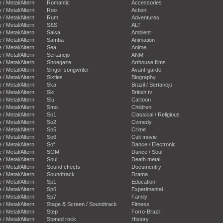
e / Metal/Altern
Romantic
Accessories
e / Metal/Altern
Roo
Action
e / Metal/Altern
Rum
Adventures
e / Metal/Altern
S&S
ALT
e / Metal/Altern
Salsa
Ambient
e / Metal/Altern
Samba
Animation
e / Metal/Altern
Sea
Anime
e / Metal/Altern
Sertanejo
ANM
e / Metal/Altern
Shoegaze
Arthouse films
e / Metal/Altern
Singer songwriter
Avant-garde
e / Metal/Altern
Sixties
Biography
e / Metal/Altern
Ska
Brazil / Sertanejo
e / Metal/Altern
Ski
British tv
e / Metal/Altern
Slu
Cartoon
e / Metal/Altern
Smo
Children
e / Metal/Altern
So1
Classical / Religious
e / Metal/Altern
So2
Comedy
e / Metal/Altern
So5
Crime
e / Metal/Altern
So6
Cult movie
e / Metal/Altern
Sof
Dance / Electronic
e / Metal/Altern
SOM
Dance / Soul
e / Metal/Altern
Soul
Death metal
e / Metal/Altern
Sound effects
Documentry
e / Metal/Altern
Soundtrack
Drama
e / Metal/Altern
Sp1
Education
e / Metal/Altern
Sp6
Experimental
e / Metal/Altern
Sp7
Family
e / Metal/Altern
Stage & Screen / Soundtrack
Fitness
e / Metal/Altern
Step
Forro-Brazil
e / Metal/Altern
Stoned rock
History