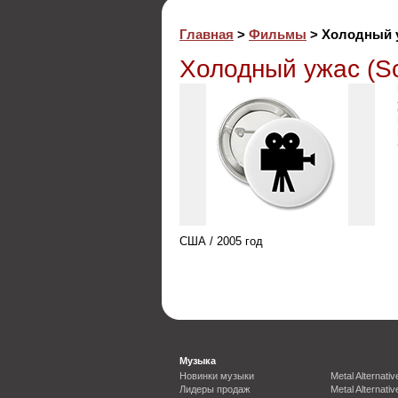
Главная
>
Фильмы
> Холодный у
Холодный ужас (Sc
США / 2005 год
Музыка
Новинки музыки
Metal Alternativ
Лидеры продаж
Metal Alternativ