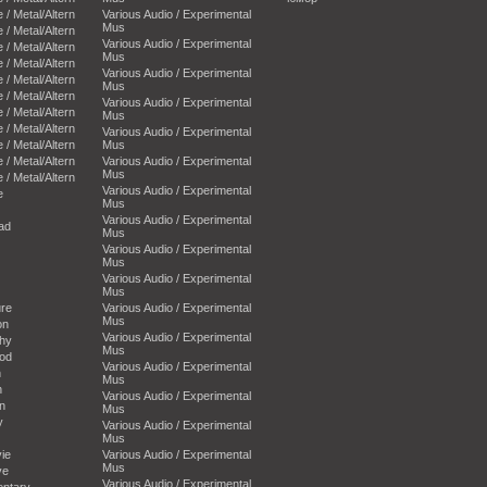
e / Metal/Altern
Various Audio / Experimental
Mus
e / Metal/Altern
Various Audio / Experimental
e / Metal/Altern
Mus
e / Metal/Altern
Various Audio / Experimental
e / Metal/Altern
Mus
e / Metal/Altern
Various Audio / Experimental
e / Metal/Altern
Mus
e / Metal/Altern
Various Audio / Experimental
e / Metal/Altern
Mus
e / Metal/Altern
Various Audio / Experimental
Mus
e / Metal/Altern
Various Audio / Experimental
e
Mus
Various Audio / Experimental
oad
Mus
Various Audio / Experimental
Mus
Various Audio / Experimental
Mus
ure
Various Audio / Experimental
Mus
on
Various Audio / Experimental
phy
Mus
ood
Various Audio / Experimental
n
Mus
n
Various Audio / Experimental
an
Mus
y
Various Audio / Experimental
Mus
ie
Various Audio / Experimental
Mus
ve
Various Audio / Experimental
entary