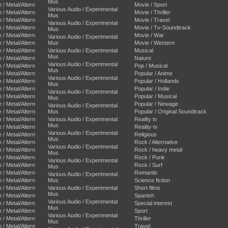
Mus
e / Metal/Altern
Movie / Sport
Various Audio / Experimental
e / Metal/Altern
Movie / Thriller
Mus
e / Metal/Altern
Movie / Travel
Various Audio / Experimental
e / Metal/Altern
Movie / Tv-Soundtrack
Mus
e / Metal/Altern
Movie / War
Various Audio / Experimental
e / Metal/Altern
Mus
Movie / Western
e / Metal/Altern
Various Audio / Experimental
Musical
Mus
e / Metal/Altern
Nature
Various Audio / Experimental
e / Metal/Altern
Pop / Musical
Mus
e / Metal/Altern
Popular / Anime
Various Audio / Experimental
e / Metal/Altern
Popular / Hollands
Mus
e / Metal/Altern
Popular / Indie
Various Audio / Experimental
e / Metal/Altern
Popular / Musical
Mus
e / Metal/Altern
Popular / Newage
Various Audio / Experimental
e / Metal/Altern
Mus
Popular / Original Soundtrack
e / Metal/Altern
Various Audio / Experimental
Reality tv
Mus
e / Metal/Altern
Reality-tv
Various Audio / Experimental
e / Metal/Altern
Religious
Mus
e / Metal/Altern
Rock / Alternative
Various Audio / Experimental
e / Metal/Altern
Rock / heavy metal
Mus
e / Metal/Altern
Rock / Punk
Various Audio / Experimental
e / Metal/Altern
Rock / Surf
Mus
e / Metal/Altern
Romantic
Various Audio / Experimental
e / Metal/Altern
Mus
Science fiction
e / Metal/Altern
Various Audio / Experimental
Short films
Mus
e / Metal/Altern
Spanish
Various Audio / Experimental
e / Metal/Altern
Special interest
Mus
e / Metal/Altern
Sport
Various Audio / Experimental
e / Metal/Altern
Thriller
Mus
e / Metal/Altern
Travel