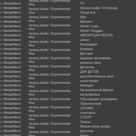
Various Audio / Experimental
e / Metal/Altern
TV
Mus
e / Metal/Altern
Various Audio / Christmas
Various Audio / Experimental
e / Metal/Altern
Mus
Visual arts
e / Metal/Altern
Various Audio / Experimental
War
Mus
e / Metal/Altern
Western
Various Audio / Experimental
e / Metal/Altern
World / Latin
Mus
e / Metal/Altern
World / Reggae
Various Audio / Experimental
e / Metal/Altern
АВТОРСКАЯ ПЕСНЯ
Mus
e / Metal/Altern
анимэ
Various Audio / Experimental
e / Metal/Altern
Биография
Mus
e / Metal/Altern
Боевики
Various Audio / Experimental
e / Metal/Altern
Mus
Вестерн
e / Metal/Altern
Various Audio / Experimental
видовая программа
Mus
e / Metal/Altern
военное кино
Various Audio / Experimental
e / Metal/Altern
Детектив
Mus
e / Metal/Altern
ДЛЯ ДЕТЕЙ
Various Audio / Experimental
e / Metal/Altern
документальное кино
Mus
e / Metal/Altern
катастрофа
Various Audio / Experimental
e / Metal/Altern
Комедия
Mus
e / Metal/Altern
Музыкальный фильм
Various Audio / Experimental
e / Metal/Altern
Mus
мультфильм
e / Metal/Altern
Various Audio / Experimental
Обучающая программа
Mus
e / Metal/Altern
Приключения
Various Audio / Experimental
e / Metal/Altern
СЕРИАЛ
Mus
e / Metal/Altern
спектакль
Various Audio / Experimental
e / Metal/Altern
СПОРТ
Mus
e / Metal/Altern
Ужасы
Various Audio / Experimental
e / Metal/Altern
Фильм-катастрофа
Mus
e / Metal/Altern
фэнтези
Various Audio / Experimental
e / Metal/Altern
Mus
юмор