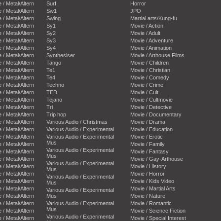
e / Metal/Altern
Surf
Horror
e / Metal/Altern
Sw1
JPO
e / Metal/Altern
Swing
Martial arts/Kung-fu
e / Metal/Altern
Sy1
Movie / Action
e / Metal/Altern
Sy2
Movie / Adult
e / Metal/Altern
Sy3
Movie / Adventure
e / Metal/Altern
Sy4
Movie / Animation
e / Metal/Altern
Synthesiser
Movie / Arthouse Films
e / Metal/Altern
Tango
Movie / Children
e / Metal/Altern
Te1
Movie / Christian
e / Metal/Altern
Te4
Movie / Comedy
e / Metal/Altern
Techno
Movie / Crime
e / Metal/Altern
TED
Movie / Cult
e / Metal/Altern
Tejano
Movie / Cultmovie
e / Metal/Altern
Tri
Movie / Detective
e / Metal/Altern
Trip hop
Movie / Documentary
e / Metal/Altern
Various Audio / Christmas
Movie / Drama
e / Metal/Altern
Various Audio / Experimental
Movie / Education
e / Metal/Altern
Various Audio / Experimental
Movie / Erotic
Mus
e / Metal/Altern
Movie / Family
Various Audio / Experimental
e / Metal/Altern
Movie / Fantasy
Mus
e / Metal/Altern
Movie / Gay-Arthouse
Various Audio / Experimental
e / Metal/Altern
Movie / History
Mus
e / Metal/Altern
Movie / Horror
Various Audio / Experimental
e / Metal/Altern
Movie / Kids Video
Mus
e / Metal/Altern
Movie / Martial Arts
Various Audio / Experimental
e / Metal/Altern
Mus
Movie / Nature
e / Metal/Altern
Various Audio / Experimental
Movie / Romantic
Mus
e / Metal/Altern
Movie / Science Fiction
Various Audio / Experimental
e / Metal/Altern
Movie / Special Interest