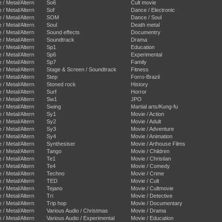
e / Metal/Altern
So6
Cult movie
e / Metal/Altern
Sof
Dance / Electronic
e / Metal/Altern
SOM
Dance / Soul
e / Metal/Altern
Soul
Death metal
e / Metal/Altern
Sound effects
Documentry
e / Metal/Altern
Soundtrack
Drama
e / Metal/Altern
Sp1
Education
e / Metal/Altern
Sp6
Experimental
e / Metal/Altern
Sp7
Family
e / Metal/Altern
Stage & Screen / Soundtrack
Fitness
e / Metal/Altern
Step
Forro-Brazil
e / Metal/Altern
Stoned rock
History
e / Metal/Altern
Surf
Horror
e / Metal/Altern
Sw1
JPO
e / Metal/Altern
Swing
Martial arts/Kung-fu
e / Metal/Altern
Sy1
Movie / Action
e / Metal/Altern
Sy2
Movie / Adult
e / Metal/Altern
Sy3
Movie / Adventure
e / Metal/Altern
Sy4
Movie / Animation
e / Metal/Altern
Synthesiser
Movie / Arthouse Films
e / Metal/Altern
Tango
Movie / Children
e / Metal/Altern
Te1
Movie / Christian
e / Metal/Altern
Te4
Movie / Comedy
e / Metal/Altern
Techno
Movie / Crime
e / Metal/Altern
TED
Movie / Cult
e / Metal/Altern
Tejano
Movie / Cultmovie
e / Metal/Altern
Tri
Movie / Detective
e / Metal/Altern
Trip hop
Movie / Documentary
e / Metal/Altern
Various Audio / Christmas
Movie / Drama
e / Metal/Altern
Various Audio / Experimental
Movie / Education