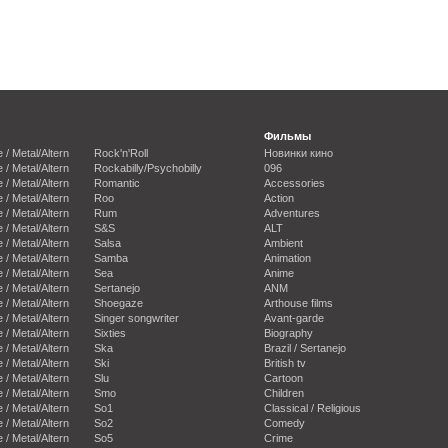
Фильмы
e / Metal/Altern
Rock'n'Roll
Новинки кино
e / Metal/Altern
Rockabilly/Psychobilly
096
e / Metal/Altern
Romantic
Accessories
e / Metal/Altern
Roo
Action
e / Metal/Altern
Rum
Adventures
e / Metal/Altern
S&S
ALT
e / Metal/Altern
Salsa
Ambient
e / Metal/Altern
Samba
Animation
e / Metal/Altern
Sea
Anime
e / Metal/Altern
Sertanejo
ANM
e / Metal/Altern
Shoegaze
Arthouse films
e / Metal/Altern
Singer songwriter
Avant-garde
e / Metal/Altern
Sixties
Biography
e / Metal/Altern
Ska
Brazil / Sertanejo
e / Metal/Altern
Ski
British tv
e / Metal/Altern
Slu
Cartoon
e / Metal/Altern
Smo
Children
e / Metal/Altern
So1
Classical / Religious
e / Metal/Altern
So2
Comedy
e / Metal/Altern
So5
Crime