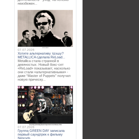
неизбежен...
07.07.2026
Хотите альтернативу трэшу?
METALLICA сделала ReLoad...
Metallica стала странной в
девяностых. Новый бокс-сет
«ReLoad» показывает, насколько
они стали «альтернативными» -
даже “Master of Puppets” получил
новую прическу...
07.07.2026
Группа GREEN DAY записала
первый саундтрек к фильму
Nimrods