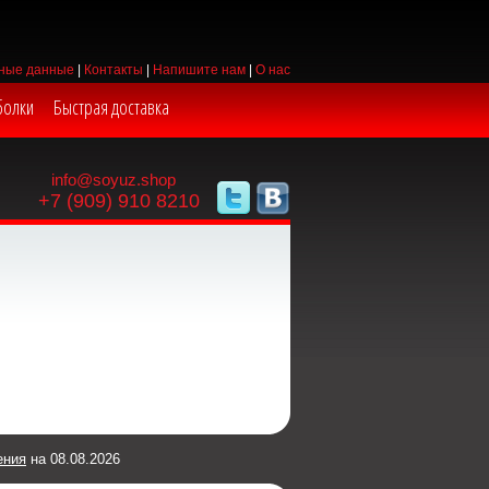
ные данные
|
Контакты
|
Напишите нам
|
О нас
болки
Быстрая доставка
info@soyuz.shop
+7 (909) 910 8210
ения
на 08.08.2026