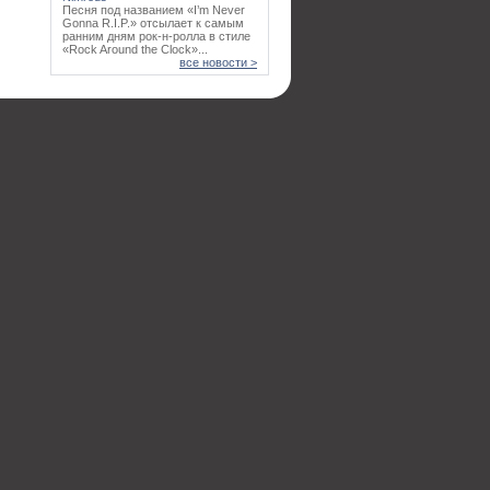
Песня под названием «I’m Never
Gonna R.I.P.» отсылает к самым
ранним дням рок-н-ролла в стиле
«Rock Around the Clock»...
все новости >