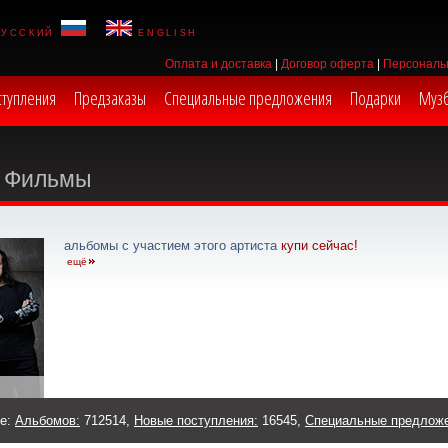
русский
english
Оплата и доставка
|
Договор оферта
|
Персональ
ступления
Предзаказы
Специальные предложения
Подарки
Муз
Фильмы
альбомы с участием этого артиста
купи сейчас!
ещё
же:
Альбомов:
712514,
Новые поступления:
16545,
Специальные предлож