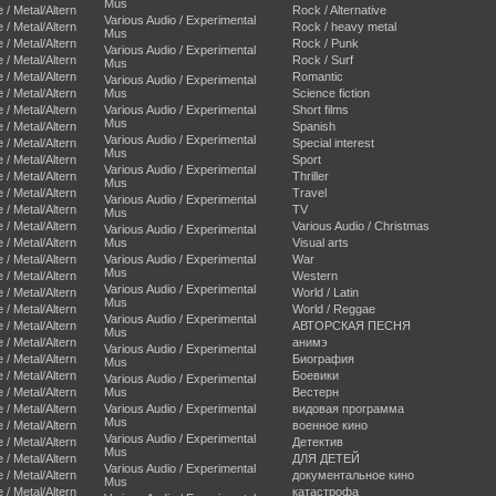
Mus
e / Metal/Altern
Rock / Alternative
Various Audio / Experimental
e / Metal/Altern
Rock / heavy metal
Mus
e / Metal/Altern
Rock / Punk
Various Audio / Experimental
e / Metal/Altern
Rock / Surf
Mus
e / Metal/Altern
Romantic
Various Audio / Experimental
e / Metal/Altern
Mus
Science fiction
e / Metal/Altern
Various Audio / Experimental
Short films
Mus
e / Metal/Altern
Spanish
Various Audio / Experimental
e / Metal/Altern
Special interest
Mus
e / Metal/Altern
Sport
Various Audio / Experimental
e / Metal/Altern
Thriller
Mus
e / Metal/Altern
Travel
Various Audio / Experimental
e / Metal/Altern
TV
Mus
e / Metal/Altern
Various Audio / Christmas
Various Audio / Experimental
e / Metal/Altern
Mus
Visual arts
e / Metal/Altern
Various Audio / Experimental
War
Mus
e / Metal/Altern
Western
Various Audio / Experimental
e / Metal/Altern
World / Latin
Mus
e / Metal/Altern
World / Reggae
Various Audio / Experimental
e / Metal/Altern
АВТОРСКАЯ ПЕСНЯ
Mus
e / Metal/Altern
анимэ
Various Audio / Experimental
e / Metal/Altern
Биография
Mus
e / Metal/Altern
Боевики
Various Audio / Experimental
e / Metal/Altern
Mus
Вестерн
e / Metal/Altern
Various Audio / Experimental
видовая программа
Mus
e / Metal/Altern
военное кино
Various Audio / Experimental
e / Metal/Altern
Детектив
Mus
e / Metal/Altern
ДЛЯ ДЕТЕЙ
Various Audio / Experimental
e / Metal/Altern
документальное кино
Mus
e / Metal/Altern
катастрофа