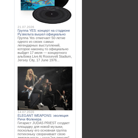
21.07.2026
Группа YES: концерт на стадионе
Рузвельта вышел официально
Группа Yes отмечает 50-летие
одного из своих самых
легендарных выступлений,
которое наконец-то официально
выйдет 17 июля — концертного
альбома Live At Roosevelt Stadium,
Jersey City, 17 June 1976...
14.07.2026
ELEGANT WEAPONS: эволюция
Ричи Фолкнера
Гитарист JUDAS PRIEST создает
площадку для новой музыки,
поскольку его основная группа
потихоньку сворачивает свою
деятельность - уход "на пенсию"