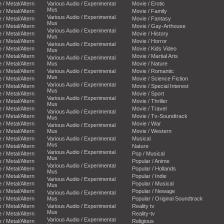
e / Metal/Altern
Various Audio / Experimental
Movie / Erotic
Mus
e / Metal/Altern
Movie / Family
Various Audio / Experimental
e / Metal/Altern
Movie / Fantasy
Mus
e / Metal/Altern
Movie / Gay-Arthouse
Various Audio / Experimental
e / Metal/Altern
Movie / History
Mus
e / Metal/Altern
Movie / Horror
Various Audio / Experimental
e / Metal/Altern
Movie / Kids Video
Mus
e / Metal/Altern
Movie / Martial Arts
Various Audio / Experimental
e / Metal/Altern
Mus
Movie / Nature
e / Metal/Altern
Various Audio / Experimental
Movie / Romantic
Mus
e / Metal/Altern
Movie / Science Fiction
Various Audio / Experimental
e / Metal/Altern
Movie / Special Interest
Mus
e / Metal/Altern
Movie / Sport
Various Audio / Experimental
e / Metal/Altern
Movie / Thriller
Mus
e / Metal/Altern
Movie / Travel
Various Audio / Experimental
e / Metal/Altern
Movie / Tv-Soundtrack
Mus
e / Metal/Altern
Movie / War
Various Audio / Experimental
e / Metal/Altern
Mus
Movie / Western
e / Metal/Altern
Various Audio / Experimental
Musical
Mus
e / Metal/Altern
Nature
Various Audio / Experimental
e / Metal/Altern
Pop / Musical
Mus
e / Metal/Altern
Popular / Anime
Various Audio / Experimental
e / Metal/Altern
Popular / Hollands
Mus
e / Metal/Altern
Popular / Indie
Various Audio / Experimental
e / Metal/Altern
Popular / Musical
Mus
e / Metal/Altern
Popular / Newage
Various Audio / Experimental
e / Metal/Altern
Mus
Popular / Original Soundtrack
e / Metal/Altern
Various Audio / Experimental
Reality tv
Mus
e / Metal/Altern
Reality-tv
Various Audio / Experimental
e / Metal/Altern
Religious