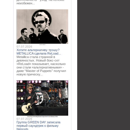
неизбежен...
07.07.2026
Хотите альтернативу трэшу?
METALLICA сделала ReLoad...
Metallica стала странной в
девяностых. Новый бокс-сет
«ReLoad» показывает, насколько
они стали «альтернативными» -
даже “Master of Puppets” получил
новую прическу...
07.07.2026
Группа GREEN DAY записала
первый саундтрек к фильму
Nimrods