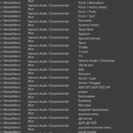
Mus
e / Metal/Altern
Rock / Alternative
Various Audio / Experimental
e / Metal/Altern
Rock / heavy metal
Mus
e / Metal/Altern
Rock / Punk
Various Audio / Experimental
e / Metal/Altern
Rock / Surf
Mus
e / Metal/Altern
Romantic
Various Audio / Experimental
e / Metal/Altern
Mus
Science fiction
e / Metal/Altern
Various Audio / Experimental
Short films
Mus
e / Metal/Altern
Spanish
Various Audio / Experimental
e / Metal/Altern
Special interest
Mus
e / Metal/Altern
Sport
Various Audio / Experimental
e / Metal/Altern
Thriller
Mus
e / Metal/Altern
Travel
Various Audio / Experimental
e / Metal/Altern
TV
Mus
e / Metal/Altern
Various Audio / Christmas
Various Audio / Experimental
e / Metal/Altern
Mus
Visual arts
e / Metal/Altern
Various Audio / Experimental
War
Mus
e / Metal/Altern
Western
Various Audio / Experimental
e / Metal/Altern
World / Latin
Mus
e / Metal/Altern
World / Reggae
Various Audio / Experimental
e / Metal/Altern
АВТОРСКАЯ ПЕСНЯ
Mus
e / Metal/Altern
анимэ
Various Audio / Experimental
e / Metal/Altern
Биография
Mus
e / Metal/Altern
Боевики
Various Audio / Experimental
e / Metal/Altern
Mus
Вестерн
e / Metal/Altern
Various Audio / Experimental
видовая программа
Mus
e / Metal/Altern
военное кино
Various Audio / Experimental
e / Metal/Altern
Детектив
Mus
e / Metal/Altern
ДЛЯ ДЕТЕЙ
Various Audio / Experimental
e / Metal/Altern
документальное кино
Mus
e / Metal/Altern
катастрофа