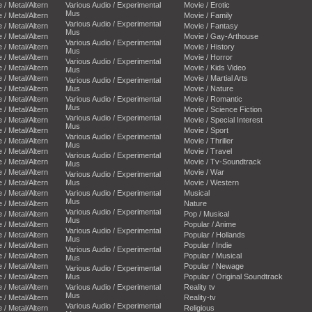
e / Metal/Altern
Various Audio / Experimental
Movie / Erotic
Mus
e / Metal/Altern
Movie / Family
Various Audio / Experimental
e / Metal/Altern
Movie / Fantasy
Mus
e / Metal/Altern
Movie / Gay-Arthouse
Various Audio / Experimental
e / Metal/Altern
Movie / History
Mus
e / Metal/Altern
Movie / Horror
Various Audio / Experimental
e / Metal/Altern
Movie / Kids Video
Mus
e / Metal/Altern
Movie / Martial Arts
Various Audio / Experimental
e / Metal/Altern
Mus
Movie / Nature
e / Metal/Altern
Various Audio / Experimental
Movie / Romantic
Mus
e / Metal/Altern
Movie / Science Fiction
Various Audio / Experimental
e / Metal/Altern
Movie / Special Interest
Mus
e / Metal/Altern
Movie / Sport
Various Audio / Experimental
e / Metal/Altern
Movie / Thriller
Mus
e / Metal/Altern
Movie / Travel
Various Audio / Experimental
e / Metal/Altern
Movie / Tv-Soundtrack
Mus
e / Metal/Altern
Movie / War
Various Audio / Experimental
e / Metal/Altern
Mus
Movie / Western
e / Metal/Altern
Various Audio / Experimental
Musical
Mus
e / Metal/Altern
Nature
Various Audio / Experimental
e / Metal/Altern
Pop / Musical
Mus
e / Metal/Altern
Popular / Anime
Various Audio / Experimental
e / Metal/Altern
Popular / Hollands
Mus
e / Metal/Altern
Popular / Indie
Various Audio / Experimental
e / Metal/Altern
Popular / Musical
Mus
e / Metal/Altern
Popular / Newage
Various Audio / Experimental
e / Metal/Altern
Mus
Popular / Original Soundtrack
e / Metal/Altern
Various Audio / Experimental
Reality tv
Mus
e / Metal/Altern
Reality-tv
Various Audio / Experimental
e / Metal/Altern
Religious