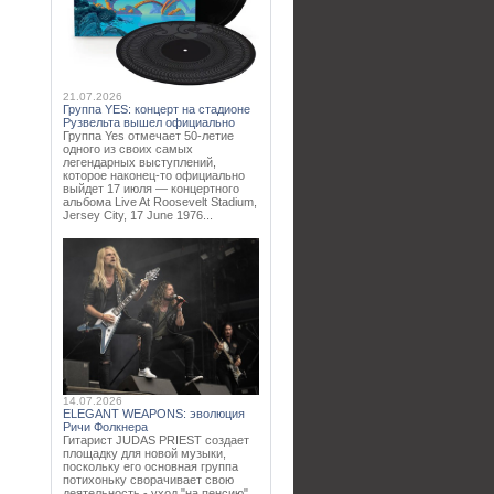
21.07.2026
Группа YES: концерт на стадионе
Рузвельта вышел официально
Группа Yes отмечает 50-летие
одного из своих самых
легендарных выступлений,
которое наконец-то официально
выйдет 17 июля — концертного
альбома Live At Roosevelt Stadium,
Jersey City, 17 June 1976...
14.07.2026
ELEGANT WEAPONS: эволюция
Ричи Фолкнера
Гитарист JUDAS PRIEST создает
площадку для новой музыки,
поскольку его основная группа
потихоньку сворачивает свою
деятельность - уход "на пенсию"