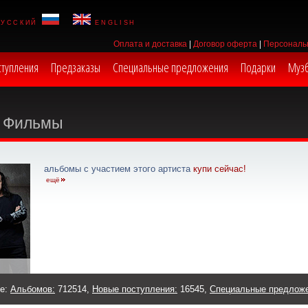
русский
english
Оплата и доставка
|
Договор оферта
|
Персональ
ступления
Предзаказы
Специальные предложения
Подарки
Муз
Фильмы
альбомы с участием этого артиста
купи сейчас!
ещё
же:
Альбомов:
712514,
Новые поступления:
16545,
Специальные предлож