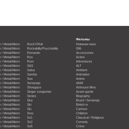
Фильмы
e / Metal/Altern
Rock'n'Roll
Новинки кино
e / Metal/Altern
Rockabilly/Psychobilly
096
e / Metal/Altern
Romantic
Accessories
e / Metal/Altern
Roo
Action
e / Metal/Altern
Rum
Adventures
e / Metal/Altern
S&S
ALT
e / Metal/Altern
Salsa
Ambient
e / Metal/Altern
Samba
Animation
e / Metal/Altern
Sea
Anime
e / Metal/Altern
Sertanejo
ANM
e / Metal/Altern
Shoegaze
Arthouse films
e / Metal/Altern
Singer songwriter
Avant-garde
e / Metal/Altern
Sixties
Biography
e / Metal/Altern
Ska
Brazil / Sertanejo
e / Metal/Altern
Ski
British tv
e / Metal/Altern
Slu
Cartoon
e / Metal/Altern
Smo
Children
e / Metal/Altern
So1
Classical / Religious
e / Metal/Altern
So2
Comedy
e / Metal/Altern
So5
Crime