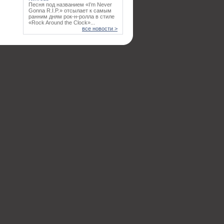
Песня под названием «I’m Never
Gonna R.I.P.» отсылает к самым
ранним дням рок-н-ролла в стиле
«Rock Around the Clock»...
все новости >