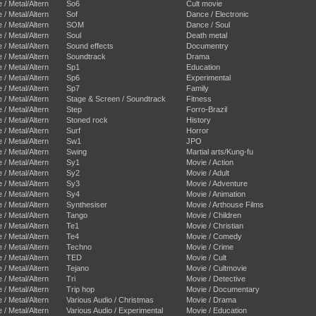
e / Metal/Altern
So6
Cult movie
e / Metal/Altern
Sof
Dance / Electronic
e / Metal/Altern
SOM
Dance / Soul
e / Metal/Altern
Soul
Death metal
e / Metal/Altern
Sound effects
Documentry
e / Metal/Altern
Soundtrack
Drama
e / Metal/Altern
Sp1
Education
e / Metal/Altern
Sp6
Experimental
e / Metal/Altern
Sp7
Family
e / Metal/Altern
Stage & Screen / Soundtrack
Fitness
e / Metal/Altern
Step
Forro-Brazil
e / Metal/Altern
Stoned rock
History
e / Metal/Altern
Surf
Horror
e / Metal/Altern
Sw1
JPO
e / Metal/Altern
Swing
Martial arts/Kung-fu
e / Metal/Altern
Sy1
Movie / Action
e / Metal/Altern
Sy2
Movie / Adult
e / Metal/Altern
Sy3
Movie / Adventure
e / Metal/Altern
Sy4
Movie / Animation
e / Metal/Altern
Synthesiser
Movie / Arthouse Films
e / Metal/Altern
Tango
Movie / Children
e / Metal/Altern
Te1
Movie / Christian
e / Metal/Altern
Te4
Movie / Comedy
e / Metal/Altern
Techno
Movie / Crime
e / Metal/Altern
TED
Movie / Cult
e / Metal/Altern
Tejano
Movie / Cultmovie
e / Metal/Altern
Tri
Movie / Detective
e / Metal/Altern
Trip hop
Movie / Documentary
e / Metal/Altern
Various Audio / Christmas
Movie / Drama
e / Metal/Altern
Various Audio / Experimental
Movie / Education