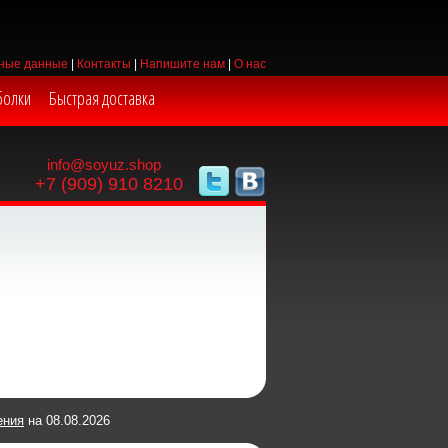
ные данные
|
Контакты
|
Напишите нам
|
О нас
болки
Быстрая доставка
info@soyuz.shop
+7 (909) 910 8210
ения
на 08.08.2026