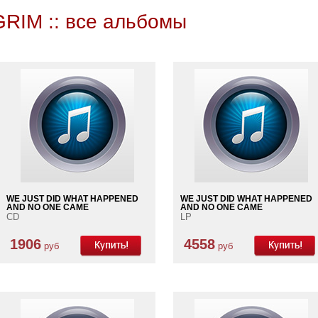
RIM :: все альбомы
WE JUST DID WHAT HAPPENED
WE JUST DID WHAT HAPPENED
AND NO ONE CAME
AND NO ONE CAME
CD
LP
1906
4558
руб
руб