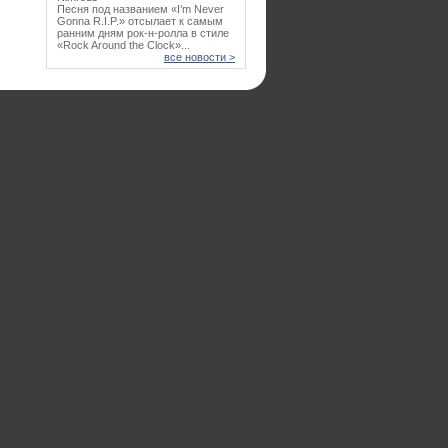
Песня под названием «I’m Never
Gonna R.I.P.» отсылает к самым
ранним дням рок-н-ролла в стиле
«Rock Around the Clock»...
все новости >