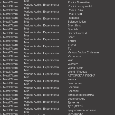
Mus
e / Metal/Altern
Rock / Alternative
Various Audio / Experimental
e / Metal/Altern
Rock / heavy metal
Mus
e / Metal/Altern
Rock / Punk
Various Audio / Experimental
e / Metal/Altern
Rock / Surf
Mus
e / Metal/Altern
Romantic
Various Audio / Experimental
e / Metal/Altern
Mus
Science fiction
e / Metal/Altern
Various Audio / Experimental
Short films
Mus
e / Metal/Altern
Spanish
Various Audio / Experimental
e / Metal/Altern
Special interest
Mus
e / Metal/Altern
Sport
Various Audio / Experimental
e / Metal/Altern
Thriller
Mus
e / Metal/Altern
Travel
Various Audio / Experimental
e / Metal/Altern
TV
Mus
e / Metal/Altern
Various Audio / Christmas
Various Audio / Experimental
e / Metal/Altern
Mus
Visual arts
e / Metal/Altern
Various Audio / Experimental
War
Mus
e / Metal/Altern
Western
Various Audio / Experimental
e / Metal/Altern
World / Latin
Mus
e / Metal/Altern
World / Reggae
Various Audio / Experimental
e / Metal/Altern
АВТОРСКАЯ ПЕСНЯ
Mus
e / Metal/Altern
анимэ
Various Audio / Experimental
e / Metal/Altern
Биография
Mus
e / Metal/Altern
Боевики
Various Audio / Experimental
e / Metal/Altern
Mus
Вестерн
e / Metal/Altern
Various Audio / Experimental
видовая программа
Mus
e / Metal/Altern
военное кино
Various Audio / Experimental
e / Metal/Altern
Детектив
Mus
e / Metal/Altern
ДЛЯ ДЕТЕЙ
Various Audio / Experimental
e / Metal/Altern
документальное кино
Mus
e / Metal/Altern
катастрофа