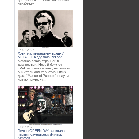
неизбежен...
07.07.2026
Хотите альтернативу трэшу?
METALLICA сделала ReLoad...
Metallica стала странной в
девяностых. Новый бокс-сет
«ReLoad» показывает, насколько
они стали «альтернативными» -
даже “Master of Puppets” получил
новую прическу...
07.07.2026
Группа GREEN DAY записала
первый саундтрек к фильму
Nimrods