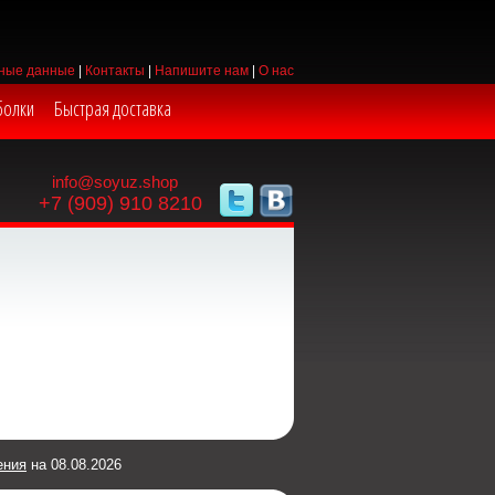
ные данные
|
Контакты
|
Напишите нам
|
О нас
болки
Быстрая доставка
info@soyuz.shop
+7 (909) 910 8210
ения
на 08.08.2026