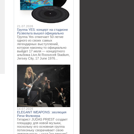
21.07.2026
Группа YES: концерт на стадионе
Рузвельта вышел официально
Группа Yes отмечает 50-летие
одного из своих самых
легендарных выступлений,
которое наконец-то официально
выйдет 17 июля — концертного
альбома Live At Roosevelt Stadium,
Jersey City, 17 June 1976...
14.07.2026
ELEGANT WEAPONS: эволюция
Ричи Фолкнера
Гитарист JUDAS PRIEST создает
площадку для новой музыки,
поскольку его основная группа
потихоньку сворачивает свою
деятельность - уход "на пенсию"