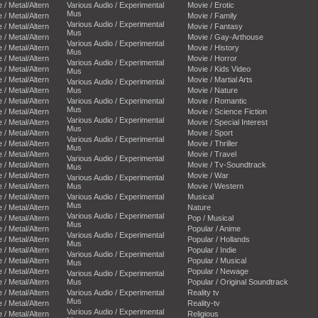
e / Metal/Altern
Various Audio / Experimental
Movie / Erotic
Mus
e / Metal/Altern
Movie / Family
Various Audio / Experimental
e / Metal/Altern
Movie / Fantasy
Mus
e / Metal/Altern
Movie / Gay-Arthouse
Various Audio / Experimental
e / Metal/Altern
Movie / History
Mus
e / Metal/Altern
Movie / Horror
Various Audio / Experimental
e / Metal/Altern
Movie / Kids Video
Mus
e / Metal/Altern
Movie / Martial Arts
Various Audio / Experimental
e / Metal/Altern
Mus
Movie / Nature
e / Metal/Altern
Various Audio / Experimental
Movie / Romantic
Mus
e / Metal/Altern
Movie / Science Fiction
Various Audio / Experimental
e / Metal/Altern
Movie / Special Interest
Mus
e / Metal/Altern
Movie / Sport
Various Audio / Experimental
e / Metal/Altern
Movie / Thriller
Mus
e / Metal/Altern
Movie / Travel
Various Audio / Experimental
e / Metal/Altern
Movie / Tv-Soundtrack
Mus
e / Metal/Altern
Movie / War
Various Audio / Experimental
e / Metal/Altern
Mus
Movie / Western
e / Metal/Altern
Various Audio / Experimental
Musical
Mus
e / Metal/Altern
Nature
Various Audio / Experimental
e / Metal/Altern
Pop / Musical
Mus
e / Metal/Altern
Popular / Anime
Various Audio / Experimental
e / Metal/Altern
Popular / Hollands
Mus
e / Metal/Altern
Popular / Indie
Various Audio / Experimental
e / Metal/Altern
Popular / Musical
Mus
e / Metal/Altern
Popular / Newage
Various Audio / Experimental
e / Metal/Altern
Mus
Popular / Original Soundtrack
e / Metal/Altern
Various Audio / Experimental
Reality tv
Mus
e / Metal/Altern
Reality-tv
Various Audio / Experimental
e / Metal/Altern
Religious