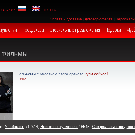
русский
english
Оплата и доставка
|
Договор оферта
|
Персональ
ступления
Предзаказы
Специальные предложения
Подарки
Муз
Фильмы
альбомы с участием этого артиста
купи сейчас!
ещё
же:
Альбомов:
712514,
Новые поступления:
16545,
Специальные предлож