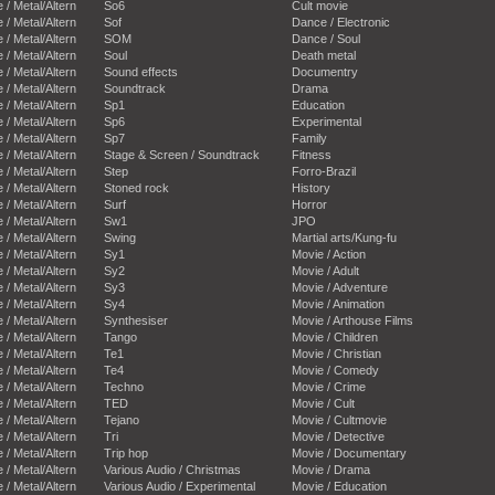
e / Metal/Altern
So6
Cult movie
e / Metal/Altern
Sof
Dance / Electronic
e / Metal/Altern
SOM
Dance / Soul
e / Metal/Altern
Soul
Death metal
e / Metal/Altern
Sound effects
Documentry
e / Metal/Altern
Soundtrack
Drama
e / Metal/Altern
Sp1
Education
e / Metal/Altern
Sp6
Experimental
e / Metal/Altern
Sp7
Family
e / Metal/Altern
Stage & Screen / Soundtrack
Fitness
e / Metal/Altern
Step
Forro-Brazil
e / Metal/Altern
Stoned rock
History
e / Metal/Altern
Surf
Horror
e / Metal/Altern
Sw1
JPO
e / Metal/Altern
Swing
Martial arts/Kung-fu
e / Metal/Altern
Sy1
Movie / Action
e / Metal/Altern
Sy2
Movie / Adult
e / Metal/Altern
Sy3
Movie / Adventure
e / Metal/Altern
Sy4
Movie / Animation
e / Metal/Altern
Synthesiser
Movie / Arthouse Films
e / Metal/Altern
Tango
Movie / Children
e / Metal/Altern
Te1
Movie / Christian
e / Metal/Altern
Te4
Movie / Comedy
e / Metal/Altern
Techno
Movie / Crime
e / Metal/Altern
TED
Movie / Cult
e / Metal/Altern
Tejano
Movie / Cultmovie
e / Metal/Altern
Tri
Movie / Detective
e / Metal/Altern
Trip hop
Movie / Documentary
e / Metal/Altern
Various Audio / Christmas
Movie / Drama
e / Metal/Altern
Various Audio / Experimental
Movie / Education