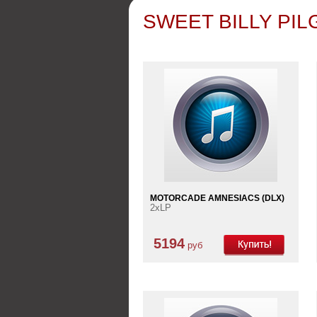
SWEET BILLY PILG
MOTORCADE AMNESIACS (DLX)
2xLP
5194
руб