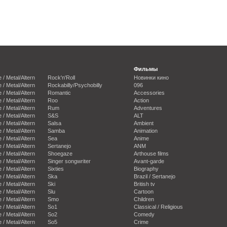
Фильмы
e / Metal/Altern
Rock'n'Roll
Новинки кино
e / Metal/Altern
Rockabilly/Psychobilly
096
e / Metal/Altern
Romantic
Accessories
e / Metal/Altern
Roo
Action
e / Metal/Altern
Rum
Adventures
e / Metal/Altern
S&S
ALT
e / Metal/Altern
Salsa
Ambient
e / Metal/Altern
Samba
Animation
e / Metal/Altern
Sea
Anime
e / Metal/Altern
Sertanejo
ANM
e / Metal/Altern
Shoegaze
Arthouse films
e / Metal/Altern
Singer songwriter
Avant-garde
e / Metal/Altern
Sixties
Biography
e / Metal/Altern
Ska
Brazil / Sertanejo
e / Metal/Altern
Ski
British tv
e / Metal/Altern
Slu
Cartoon
e / Metal/Altern
Smo
Children
e / Metal/Altern
So1
Classical / Religious
e / Metal/Altern
So2
Comedy
e / Metal/Altern
So5
Crime