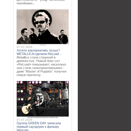
неизбежен...
07.07.2026
Хотите альтернативу трэшу?
METALLICA сделала ReLoad...
Metallica стала странной в
девяностых. Новый бокс-сет
«ReLoad» показывает, насколько
они стали «альтернативными» -
даже “Master of Puppets” получил
новую прическу...
07.07.2026
Группа GREEN DAY записала
первый саундтрек к фильму
Nimrods