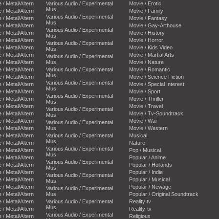
e / Metal/Altern
Various Audio / Experimental
Movie / Erotic
Mus
e / Metal/Altern
Movie / Family
Various Audio / Experimental
e / Metal/Altern
Movie / Fantasy
Mus
e / Metal/Altern
Movie / Gay-Arthouse
Various Audio / Experimental
e / Metal/Altern
Movie / History
Mus
e / Metal/Altern
Movie / Horror
Various Audio / Experimental
e / Metal/Altern
Movie / Kids Video
Mus
e / Metal/Altern
Movie / Martial Arts
Various Audio / Experimental
e / Metal/Altern
Mus
Movie / Nature
e / Metal/Altern
Various Audio / Experimental
Movie / Romantic
Mus
e / Metal/Altern
Movie / Science Fiction
Various Audio / Experimental
e / Metal/Altern
Movie / Special Interest
Mus
e / Metal/Altern
Movie / Sport
Various Audio / Experimental
e / Metal/Altern
Movie / Thriller
Mus
e / Metal/Altern
Movie / Travel
Various Audio / Experimental
e / Metal/Altern
Movie / Tv-Soundtrack
Mus
e / Metal/Altern
Movie / War
Various Audio / Experimental
e / Metal/Altern
Mus
Movie / Western
e / Metal/Altern
Various Audio / Experimental
Musical
Mus
e / Metal/Altern
Nature
Various Audio / Experimental
e / Metal/Altern
Pop / Musical
Mus
e / Metal/Altern
Popular / Anime
Various Audio / Experimental
e / Metal/Altern
Popular / Hollands
Mus
e / Metal/Altern
Popular / Indie
Various Audio / Experimental
e / Metal/Altern
Popular / Musical
Mus
e / Metal/Altern
Popular / Newage
Various Audio / Experimental
e / Metal/Altern
Mus
Popular / Original Soundtrack
e / Metal/Altern
Various Audio / Experimental
Reality tv
Mus
e / Metal/Altern
Reality-tv
Various Audio / Experimental
e / Metal/Altern
Religious