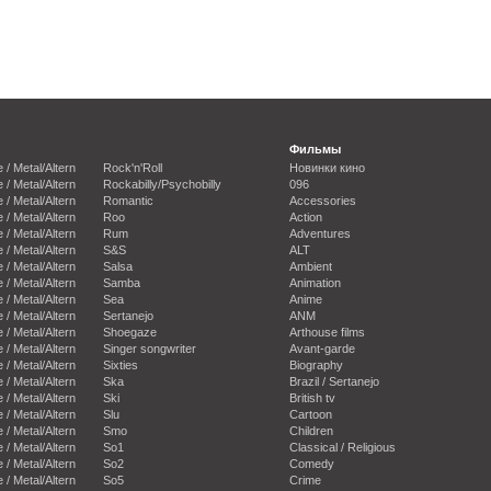
Фильмы
e / Metal/Altern
Rock'n'Roll
Новинки кино
e / Metal/Altern
Rockabilly/Psychobilly
096
e / Metal/Altern
Romantic
Accessories
e / Metal/Altern
Roo
Action
e / Metal/Altern
Rum
Adventures
e / Metal/Altern
S&S
ALT
e / Metal/Altern
Salsa
Ambient
e / Metal/Altern
Samba
Animation
e / Metal/Altern
Sea
Anime
e / Metal/Altern
Sertanejo
ANM
e / Metal/Altern
Shoegaze
Arthouse films
e / Metal/Altern
Singer songwriter
Avant-garde
e / Metal/Altern
Sixties
Biography
e / Metal/Altern
Ska
Brazil / Sertanejo
e / Metal/Altern
Ski
British tv
e / Metal/Altern
Slu
Cartoon
e / Metal/Altern
Smo
Children
e / Metal/Altern
So1
Classical / Religious
e / Metal/Altern
So2
Comedy
e / Metal/Altern
So5
Crime