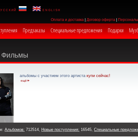
русский
english
Оплата и доставка
|
Договор оферта
|
Персональ
ступления
Предзаказы
Специальные предложения
Подарки
Муз
Фильмы
альбомы с участием этого артиста
купи сейчас!
ещё
же:
Альбомов:
712514,
Новые поступления:
16545,
Специальные предлож