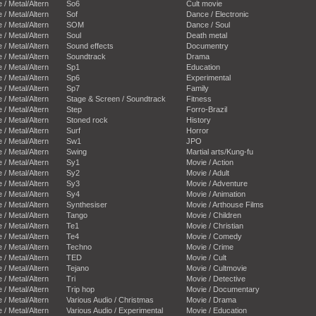
e / Metal/Altern
So6
Cult movie
e / Metal/Altern
Sof
Dance / Electronic
e / Metal/Altern
SOM
Dance / Soul
e / Metal/Altern
Soul
Death metal
e / Metal/Altern
Sound effects
Documentry
e / Metal/Altern
Soundtrack
Drama
e / Metal/Altern
Sp1
Education
e / Metal/Altern
Sp6
Experimental
e / Metal/Altern
Sp7
Family
e / Metal/Altern
Stage & Screen / Soundtrack
Fitness
e / Metal/Altern
Step
Forro-Brazil
e / Metal/Altern
Stoned rock
History
e / Metal/Altern
Surf
Horror
e / Metal/Altern
Sw1
JPO
e / Metal/Altern
Swing
Martial arts/Kung-fu
e / Metal/Altern
Sy1
Movie / Action
e / Metal/Altern
Sy2
Movie / Adult
e / Metal/Altern
Sy3
Movie / Adventure
e / Metal/Altern
Sy4
Movie / Animation
e / Metal/Altern
Synthesiser
Movie / Arthouse Films
e / Metal/Altern
Tango
Movie / Children
e / Metal/Altern
Te1
Movie / Christian
e / Metal/Altern
Te4
Movie / Comedy
e / Metal/Altern
Techno
Movie / Crime
e / Metal/Altern
TED
Movie / Cult
e / Metal/Altern
Tejano
Movie / Cultmovie
e / Metal/Altern
Tri
Movie / Detective
e / Metal/Altern
Trip hop
Movie / Documentary
e / Metal/Altern
Various Audio / Christmas
Movie / Drama
e / Metal/Altern
Various Audio / Experimental
Movie / Education