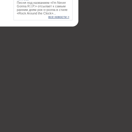
Песня под названием «I’m Never
Gonna R.I.P.» отсылает к самым
ранним дням рок-н-ролла в стиле
«Rock Around the Clock»...
все новости >