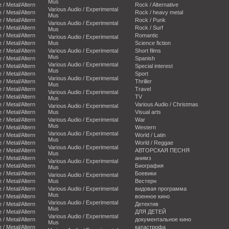
Mus
e / Metal/Altern
Rock / Alternative
Various Audio / Experimental
e / Metal/Altern
Rock / heavy metal
Mus
e / Metal/Altern
Rock / Punk
Various Audio / Experimental
e / Metal/Altern
Rock / Surf
Mus
e / Metal/Altern
Romantic
Various Audio / Experimental
e / Metal/Altern
Mus
Science fiction
e / Metal/Altern
Various Audio / Experimental
Short films
Mus
e / Metal/Altern
Spanish
Various Audio / Experimental
e / Metal/Altern
Special interest
Mus
e / Metal/Altern
Sport
Various Audio / Experimental
e / Metal/Altern
Thriller
Mus
e / Metal/Altern
Travel
Various Audio / Experimental
e / Metal/Altern
TV
Mus
e / Metal/Altern
Various Audio / Christmas
Various Audio / Experimental
e / Metal/Altern
Mus
Visual arts
e / Metal/Altern
Various Audio / Experimental
War
Mus
e / Metal/Altern
Western
Various Audio / Experimental
e / Metal/Altern
World / Latin
Mus
e / Metal/Altern
World / Reggae
Various Audio / Experimental
e / Metal/Altern
АВТОРСКАЯ ПЕСНЯ
Mus
e / Metal/Altern
анимэ
Various Audio / Experimental
e / Metal/Altern
Биография
Mus
e / Metal/Altern
Боевики
Various Audio / Experimental
e / Metal/Altern
Mus
Вестерн
e / Metal/Altern
Various Audio / Experimental
видовая программа
Mus
e / Metal/Altern
военное кино
Various Audio / Experimental
e / Metal/Altern
Детектив
Mus
e / Metal/Altern
ДЛЯ ДЕТЕЙ
Various Audio / Experimental
e / Metal/Altern
документальное кино
Mus
e / Metal/Altern
катастрофа