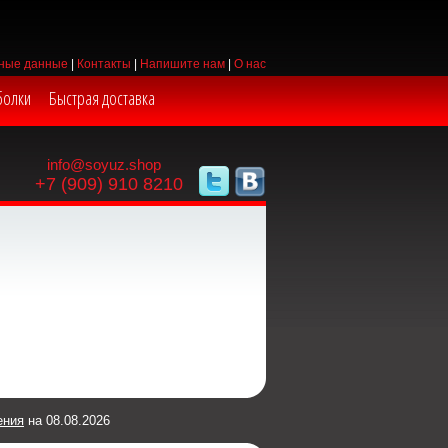
ные данные
|
Контакты
|
Напишите нам
|
О нас
болки
Быстрая доставка
info@soyuz.shop
+7 (909) 910 8210
ения
на 08.08.2026