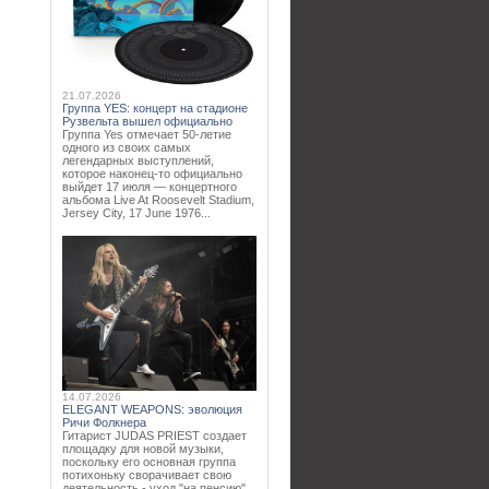
21.07.2026
Группа YES: концерт на стадионе
Рузвельта вышел официально
Группа Yes отмечает 50-летие
одного из своих самых
легендарных выступлений,
которое наконец-то официально
выйдет 17 июля — концертного
альбома Live At Roosevelt Stadium,
Jersey City, 17 June 1976...
14.07.2026
ELEGANT WEAPONS: эволюция
Ричи Фолкнера
Гитарист JUDAS PRIEST создает
площадку для новой музыки,
поскольку его основная группа
потихоньку сворачивает свою
деятельность - уход "на пенсию"