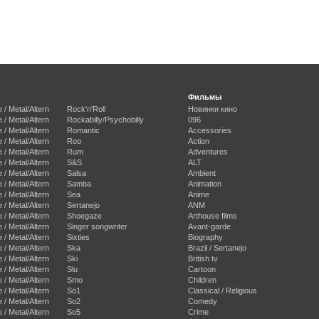
Фильмы
e / Metal/Altern
Rock'n'Roll
Новинки кино
e / Metal/Altern
Rockabilly/Psychobilly
096
e / Metal/Altern
Romantic
Accessories
e / Metal/Altern
Roo
Action
e / Metal/Altern
Rum
Adventures
e / Metal/Altern
S&S
ALT
e / Metal/Altern
Salsa
Ambient
e / Metal/Altern
Samba
Animation
e / Metal/Altern
Sea
Anime
e / Metal/Altern
Sertanejo
ANM
e / Metal/Altern
Shoegaze
Arthouse films
e / Metal/Altern
Singer songwriter
Avant-garde
e / Metal/Altern
Sixties
Biography
e / Metal/Altern
Ska
Brazil / Sertanejo
e / Metal/Altern
Ski
British tv
e / Metal/Altern
Slu
Cartoon
e / Metal/Altern
Smo
Children
e / Metal/Altern
So1
Classical / Religious
e / Metal/Altern
So2
Comedy
e / Metal/Altern
So5
Crime