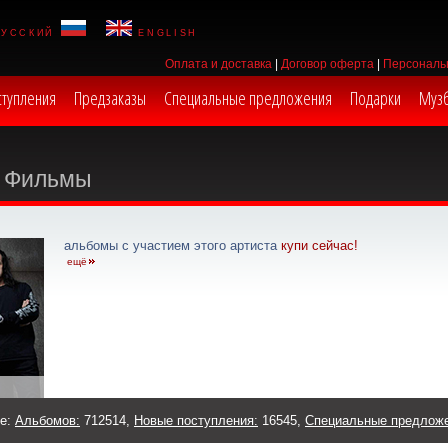
русский
english
Оплата и доставка
|
Договор оферта
|
Персональ
ступления
Предзаказы
Специальные предложения
Подарки
Муз
Фильмы
альбомы с участием этого артиста
купи сейчас!
ещё
же:
Альбомов:
712514,
Новые поступления:
16545,
Специальные предлож