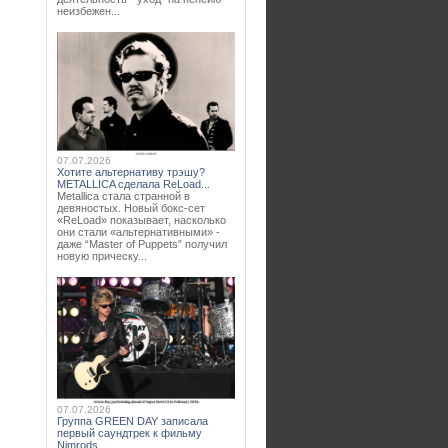
неизбежен...
07.07.2026
Хотите альтернативу трэшу?
METALLICA сделала ReLoad...
Metallica стала странной в
девяностых. Новый бокс-сет
«ReLoad» показывает, насколько
они стали «альтернативными» -
даже “Master of Puppets” получил
новую прическу...
07.07.2026
Группа GREEN DAY записала
первый саундтрек к фильму
Nimrods