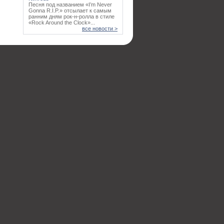
Песня под названием «I’m Never
Gonna R.I.P.» отсылает к самым
ранним дням рок-н-ролла в стиле
«Rock Around the Clock»...
все новости >