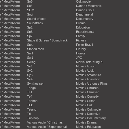
e / Metal/Altern
So6
Cult movie
e / Metal/Altern
Sof
Dance / Electronic
e / Metal/Altern
SOM
Dance / Soul
e / Metal/Altern
Soul
Death metal
e / Metal/Altern
Sound effects
Documentry
e / Metal/Altern
Soundtrack
Drama
e / Metal/Altern
Sp1
Education
e / Metal/Altern
Sp6
Experimental
e / Metal/Altern
Sp7
Family
e / Metal/Altern
Stage & Screen / Soundtrack
Fitness
e / Metal/Altern
Step
Forro-Brazil
e / Metal/Altern
Stoned rock
History
e / Metal/Altern
Surf
Horror
e / Metal/Altern
Sw1
JPO
e / Metal/Altern
Swing
Martial arts/Kung-fu
e / Metal/Altern
Sy1
Movie / Action
e / Metal/Altern
Sy2
Movie / Adult
e / Metal/Altern
Sy3
Movie / Adventure
e / Metal/Altern
Sy4
Movie / Animation
e / Metal/Altern
Synthesiser
Movie / Arthouse Films
e / Metal/Altern
Tango
Movie / Children
e / Metal/Altern
Te1
Movie / Christian
e / Metal/Altern
Te4
Movie / Comedy
e / Metal/Altern
Techno
Movie / Crime
e / Metal/Altern
TED
Movie / Cult
e / Metal/Altern
Tejano
Movie / Cultmovie
e / Metal/Altern
Tri
Movie / Detective
e / Metal/Altern
Trip hop
Movie / Documentary
e / Metal/Altern
Various Audio / Christmas
Movie / Drama
e / Metal/Altern
Various Audio / Experimental
Movie / Education