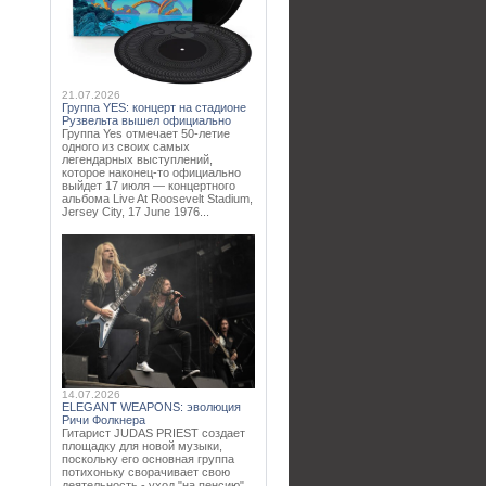
21.07.2026
Группа YES: концерт на стадионе
Рузвельта вышел официально
Группа Yes отмечает 50-летие
одного из своих самых
легендарных выступлений,
которое наконец-то официально
выйдет 17 июля — концертного
альбома Live At Roosevelt Stadium,
Jersey City, 17 June 1976...
14.07.2026
ELEGANT WEAPONS: эволюция
Ричи Фолкнера
Гитарист JUDAS PRIEST создает
площадку для новой музыки,
поскольку его основная группа
потихоньку сворачивает свою
деятельность - уход "на пенсию"