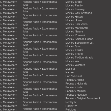
e / Metal/Altern
Various Audio / Experimental
Movie / Erotic
Mus
e / Metal/Altern
Movie / Family
Various Audio / Experimental
e / Metal/Altern
Movie / Fantasy
Mus
e / Metal/Altern
Movie / Gay-Arthouse
Various Audio / Experimental
e / Metal/Altern
Movie / History
Mus
e / Metal/Altern
Movie / Horror
Various Audio / Experimental
e / Metal/Altern
Movie / Kids Video
Mus
e / Metal/Altern
Movie / Martial Arts
Various Audio / Experimental
e / Metal/Altern
Mus
Movie / Nature
e / Metal/Altern
Various Audio / Experimental
Movie / Romantic
Mus
e / Metal/Altern
Movie / Science Fiction
Various Audio / Experimental
e / Metal/Altern
Movie / Special Interest
Mus
e / Metal/Altern
Movie / Sport
Various Audio / Experimental
e / Metal/Altern
Movie / Thriller
Mus
e / Metal/Altern
Movie / Travel
Various Audio / Experimental
e / Metal/Altern
Movie / Tv-Soundtrack
Mus
e / Metal/Altern
Movie / War
Various Audio / Experimental
e / Metal/Altern
Mus
Movie / Western
e / Metal/Altern
Various Audio / Experimental
Musical
Mus
e / Metal/Altern
Nature
Various Audio / Experimental
e / Metal/Altern
Pop / Musical
Mus
e / Metal/Altern
Popular / Anime
Various Audio / Experimental
e / Metal/Altern
Popular / Hollands
Mus
e / Metal/Altern
Popular / Indie
Various Audio / Experimental
e / Metal/Altern
Popular / Musical
Mus
e / Metal/Altern
Popular / Newage
Various Audio / Experimental
e / Metal/Altern
Mus
Popular / Original Soundtrack
e / Metal/Altern
Various Audio / Experimental
Reality tv
Mus
e / Metal/Altern
Reality-tv
Various Audio / Experimental
e / Metal/Altern
Religious