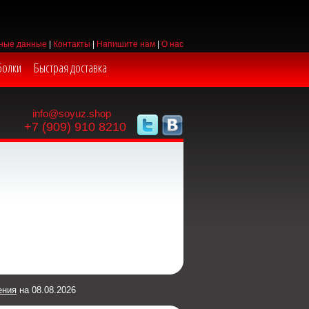
ные данные
|
Контакты
|
Напишите нам
|
О нас
болки
Быстрая доставка
info@soyuz.shop
+7 (909) 910 8210
ения
на 08.08.2026