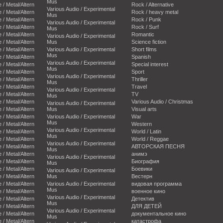
Mus
e / Metal/Altern
Rock / Alternative
Various Audio / Experimental
e / Metal/Altern
Rock / heavy metal
Mus
e / Metal/Altern
Rock / Punk
Various Audio / Experimental
e / Metal/Altern
Rock / Surf
Mus
e / Metal/Altern
Romantic
Various Audio / Experimental
e / Metal/Altern
Mus
Science fiction
e / Metal/Altern
Various Audio / Experimental
Short films
Mus
e / Metal/Altern
Spanish
Various Audio / Experimental
e / Metal/Altern
Special interest
Mus
e / Metal/Altern
Sport
Various Audio / Experimental
e / Metal/Altern
Thriller
Mus
e / Metal/Altern
Travel
Various Audio / Experimental
e / Metal/Altern
TV
Mus
e / Metal/Altern
Various Audio / Christmas
Various Audio / Experimental
e / Metal/Altern
Mus
Visual arts
e / Metal/Altern
Various Audio / Experimental
War
Mus
e / Metal/Altern
Western
Various Audio / Experimental
e / Metal/Altern
World / Latin
Mus
e / Metal/Altern
World / Reggae
Various Audio / Experimental
e / Metal/Altern
АВТОРСКАЯ ПЕСНЯ
Mus
e / Metal/Altern
анимэ
Various Audio / Experimental
e / Metal/Altern
Биография
Mus
e / Metal/Altern
Боевики
Various Audio / Experimental
e / Metal/Altern
Mus
Вестерн
e / Metal/Altern
Various Audio / Experimental
видовая программа
Mus
e / Metal/Altern
военное кино
Various Audio / Experimental
e / Metal/Altern
Детектив
Mus
e / Metal/Altern
ДЛЯ ДЕТЕЙ
Various Audio / Experimental
e / Metal/Altern
документальное кино
Mus
e / Metal/Altern
катастрофа