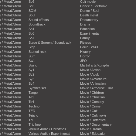
e / Metal/Altern
So6
Cult movie
e / Metal/Altern
Sof
Dance / Electronic
e / Metal/Altern
SOM
Dance / Soul
e / Metal/Altern
Soul
Death metal
e / Metal/Altern
Sound effects
Documentry
e / Metal/Altern
Soundtrack
Drama
e / Metal/Altern
Sp1
Education
e / Metal/Altern
Sp6
Experimental
e / Metal/Altern
Sp7
Family
e / Metal/Altern
Stage & Screen / Soundtrack
Fitness
e / Metal/Altern
Step
Forro-Brazil
e / Metal/Altern
Stoned rock
History
e / Metal/Altern
Surf
Horror
e / Metal/Altern
Sw1
JPO
e / Metal/Altern
Swing
Martial arts/Kung-fu
e / Metal/Altern
Sy1
Movie / Action
e / Metal/Altern
Sy2
Movie / Adult
e / Metal/Altern
Sy3
Movie / Adventure
e / Metal/Altern
Sy4
Movie / Animation
e / Metal/Altern
Synthesiser
Movie / Arthouse Films
e / Metal/Altern
Tango
Movie / Children
e / Metal/Altern
Te1
Movie / Christian
e / Metal/Altern
Te4
Movie / Comedy
e / Metal/Altern
Techno
Movie / Crime
e / Metal/Altern
TED
Movie / Cult
e / Metal/Altern
Tejano
Movie / Cultmovie
e / Metal/Altern
Tri
Movie / Detective
e / Metal/Altern
Trip hop
Movie / Documentary
e / Metal/Altern
Various Audio / Christmas
Movie / Drama
e / Metal/Altern
Various Audio / Experimental
Movie / Education