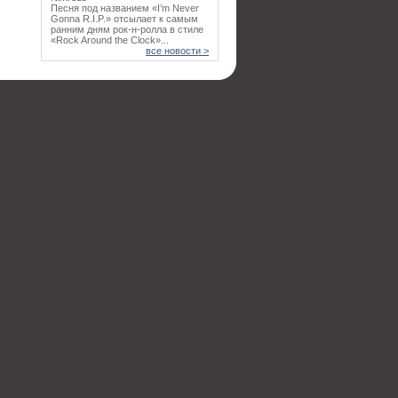
Песня под названием «I’m Never
Gonna R.I.P.» отсылает к самым
ранним дням рок-н-ролла в стиле
«Rock Around the Clock»...
все новости >