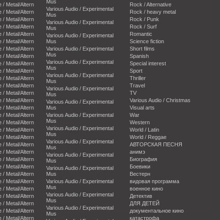
Mus
e / Metal/Altern
Rock / Alternative
Various Audio / Experimental
e / Metal/Altern
Rock / heavy metal
Mus
e / Metal/Altern
Rock / Punk
Various Audio / Experimental
e / Metal/Altern
Rock / Surf
Mus
e / Metal/Altern
Romantic
Various Audio / Experimental
e / Metal/Altern
Mus
Science fiction
e / Metal/Altern
Various Audio / Experimental
Short films
Mus
e / Metal/Altern
Spanish
Various Audio / Experimental
e / Metal/Altern
Special interest
Mus
e / Metal/Altern
Sport
Various Audio / Experimental
e / Metal/Altern
Thriller
Mus
e / Metal/Altern
Travel
Various Audio / Experimental
e / Metal/Altern
TV
Mus
e / Metal/Altern
Various Audio / Christmas
Various Audio / Experimental
e / Metal/Altern
Mus
Visual arts
e / Metal/Altern
Various Audio / Experimental
War
Mus
e / Metal/Altern
Western
Various Audio / Experimental
e / Metal/Altern
World / Latin
Mus
e / Metal/Altern
World / Reggae
Various Audio / Experimental
e / Metal/Altern
АВТОРСКАЯ ПЕСНЯ
Mus
e / Metal/Altern
анимэ
Various Audio / Experimental
e / Metal/Altern
Биография
Mus
e / Metal/Altern
Боевики
Various Audio / Experimental
e / Metal/Altern
Mus
Вестерн
e / Metal/Altern
Various Audio / Experimental
видовая программа
Mus
e / Metal/Altern
военное кино
Various Audio / Experimental
e / Metal/Altern
Детектив
Mus
e / Metal/Altern
ДЛЯ ДЕТЕЙ
Various Audio / Experimental
e / Metal/Altern
документальное кино
Mus
e / Metal/Altern
катастрофа