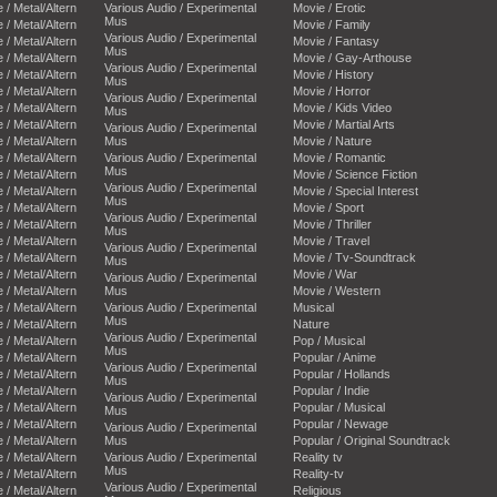
e / Metal/Altern
Various Audio / Experimental
Movie / Erotic
Mus
e / Metal/Altern
Movie / Family
Various Audio / Experimental
e / Metal/Altern
Movie / Fantasy
Mus
e / Metal/Altern
Movie / Gay-Arthouse
Various Audio / Experimental
e / Metal/Altern
Movie / History
Mus
e / Metal/Altern
Movie / Horror
Various Audio / Experimental
e / Metal/Altern
Movie / Kids Video
Mus
e / Metal/Altern
Movie / Martial Arts
Various Audio / Experimental
e / Metal/Altern
Mus
Movie / Nature
e / Metal/Altern
Various Audio / Experimental
Movie / Romantic
Mus
e / Metal/Altern
Movie / Science Fiction
Various Audio / Experimental
e / Metal/Altern
Movie / Special Interest
Mus
e / Metal/Altern
Movie / Sport
Various Audio / Experimental
e / Metal/Altern
Movie / Thriller
Mus
e / Metal/Altern
Movie / Travel
Various Audio / Experimental
e / Metal/Altern
Movie / Tv-Soundtrack
Mus
e / Metal/Altern
Movie / War
Various Audio / Experimental
e / Metal/Altern
Mus
Movie / Western
e / Metal/Altern
Various Audio / Experimental
Musical
Mus
e / Metal/Altern
Nature
Various Audio / Experimental
e / Metal/Altern
Pop / Musical
Mus
e / Metal/Altern
Popular / Anime
Various Audio / Experimental
e / Metal/Altern
Popular / Hollands
Mus
e / Metal/Altern
Popular / Indie
Various Audio / Experimental
e / Metal/Altern
Popular / Musical
Mus
e / Metal/Altern
Popular / Newage
Various Audio / Experimental
e / Metal/Altern
Mus
Popular / Original Soundtrack
e / Metal/Altern
Various Audio / Experimental
Reality tv
Mus
e / Metal/Altern
Reality-tv
Various Audio / Experimental
e / Metal/Altern
Religious