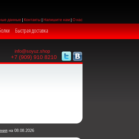
ные данные
|
Контакты
|
Напишите нам
|
О нас
болки
Быстрая доставка
info@soyuz.shop
+7 (909) 910 8210
ения
на 08.08.2026