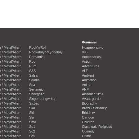
Фильмы
e / Metal/Altern
Rock'n'Roll
Новинки кино
e / Metal/Altern
Rockabilly/Psychobilly
096
e / Metal/Altern
Romantic
Accessories
e / Metal/Altern
Roo
Action
e / Metal/Altern
Rum
Adventures
e / Metal/Altern
S&S
ALT
e / Metal/Altern
Salsa
Ambient
e / Metal/Altern
Samba
Animation
e / Metal/Altern
Sea
Anime
e / Metal/Altern
Sertanejo
ANM
e / Metal/Altern
Shoegaze
Arthouse films
e / Metal/Altern
Singer songwriter
Avant-garde
e / Metal/Altern
Sixties
Biography
e / Metal/Altern
Ska
Brazil / Sertanejo
e / Metal/Altern
Ski
British tv
e / Metal/Altern
Slu
Cartoon
e / Metal/Altern
Smo
Children
e / Metal/Altern
So1
Classical / Religious
e / Metal/Altern
So2
Comedy
e / Metal/Altern
So5
Crime