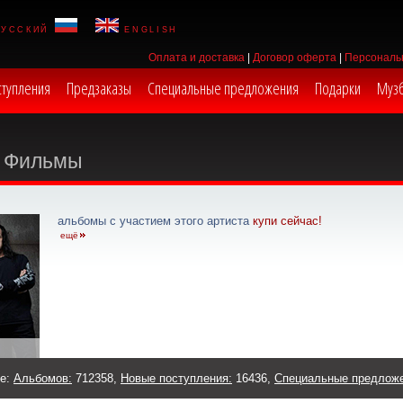
русский
english
Оплата и доставка
|
Договор оферта
|
Персональ
ступления
Предзаказы
Специальные предложения
Подарки
Муз
Фильмы
альбомы с участием этого артиста
купи сейчас!
ещё
же:
Альбомов:
712358,
Новые поступления:
16436,
Специальные предлож