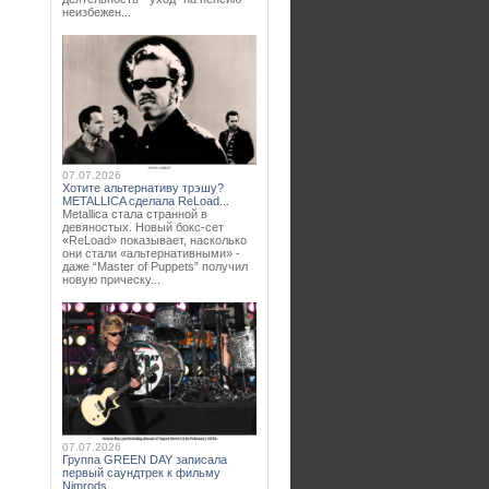
неизбежен...
07.07.2026
Хотите альтернативу трэшу?
METALLICA сделала ReLoad...
Metallica стала странной в
девяностых. Новый бокс-сет
«ReLoad» показывает, насколько
они стали «альтернативными» -
даже “Master of Puppets” получил
новую прическу...
07.07.2026
Группа GREEN DAY записала
первый саундтрек к фильму
Nimrods