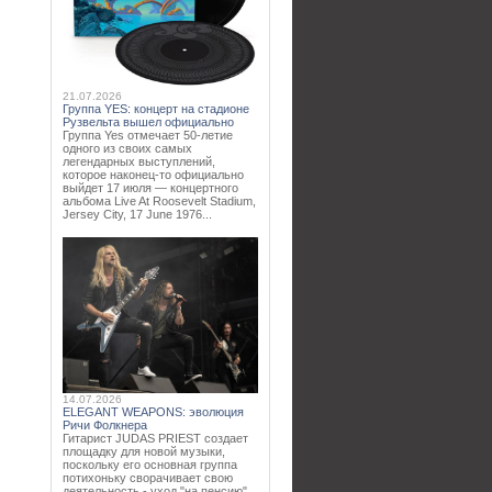
21.07.2026
Группа YES: концерт на стадионе
Рузвельта вышел официально
Группа Yes отмечает 50-летие
одного из своих самых
легендарных выступлений,
которое наконец-то официально
выйдет 17 июля — концертного
альбома Live At Roosevelt Stadium,
Jersey City, 17 June 1976...
14.07.2026
ELEGANT WEAPONS: эволюция
Ричи Фолкнера
Гитарист JUDAS PRIEST создает
площадку для новой музыки,
поскольку его основная группа
потихоньку сворачивает свою
деятельность - уход "на пенсию"