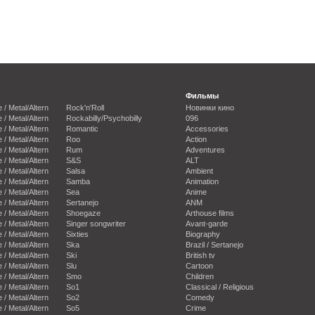
Фильмы
e / Metal/Altern
Rock'n'Roll
Новинки кино
e / Metal/Altern
Rockabilly/Psychobilly
096
e / Metal/Altern
Romantic
Accessories
e / Metal/Altern
Roo
Action
e / Metal/Altern
Rum
Adventures
e / Metal/Altern
S&S
ALT
e / Metal/Altern
Salsa
Ambient
e / Metal/Altern
Samba
Animation
e / Metal/Altern
Sea
Anime
e / Metal/Altern
Sertanejo
ANM
e / Metal/Altern
Shoegaze
Arthouse films
e / Metal/Altern
Singer songwriter
Avant-garde
e / Metal/Altern
Sixties
Biography
e / Metal/Altern
Ska
Brazil / Sertanejo
e / Metal/Altern
Ski
British tv
e / Metal/Altern
Slu
Cartoon
e / Metal/Altern
Smo
Children
e / Metal/Altern
So1
Classical / Religious
e / Metal/Altern
So2
Comedy
e / Metal/Altern
So5
Crime