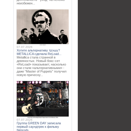
неизбежен...
07.07.2026
Хотите альтернативу трэшу?
METALLICA сделала ReLoad...
Metallica стала странной в
девяностых. Новый бокс-сет
«ReLoad» показывает, насколько
они стали «альтернативными» -
даже “Master of Puppets” получил
новую прическу...
07.07.2026
Группа GREEN DAY записала
первый саундтрек к фильму
Nimrods