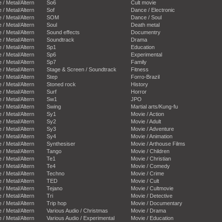
e / Metal/Altern
So6
Cult movie
e / Metal/Altern
Sof
Dance / Electronic
e / Metal/Altern
SOM
Dance / Soul
e / Metal/Altern
Soul
Death metal
e / Metal/Altern
Sound effects
Documentry
e / Metal/Altern
Soundtrack
Drama
e / Metal/Altern
Sp1
Education
e / Metal/Altern
Sp6
Experimental
e / Metal/Altern
Sp7
Family
e / Metal/Altern
Stage & Screen / Soundtrack
Fitness
e / Metal/Altern
Step
Forro-Brazil
e / Metal/Altern
Stoned rock
History
e / Metal/Altern
Surf
Horror
e / Metal/Altern
Sw1
JPO
e / Metal/Altern
Swing
Martial arts/Kung-fu
e / Metal/Altern
Sy1
Movie / Action
e / Metal/Altern
Sy2
Movie / Adult
e / Metal/Altern
Sy3
Movie / Adventure
e / Metal/Altern
Sy4
Movie / Animation
e / Metal/Altern
Synthesiser
Movie / Arthouse Films
e / Metal/Altern
Tango
Movie / Children
e / Metal/Altern
Te1
Movie / Christian
e / Metal/Altern
Te4
Movie / Comedy
e / Metal/Altern
Techno
Movie / Crime
e / Metal/Altern
TED
Movie / Cult
e / Metal/Altern
Tejano
Movie / Cultmovie
e / Metal/Altern
Tri
Movie / Detective
e / Metal/Altern
Trip hop
Movie / Documentary
e / Metal/Altern
Various Audio / Christmas
Movie / Drama
e / Metal/Altern
Various Audio / Experimental
Movie / Education