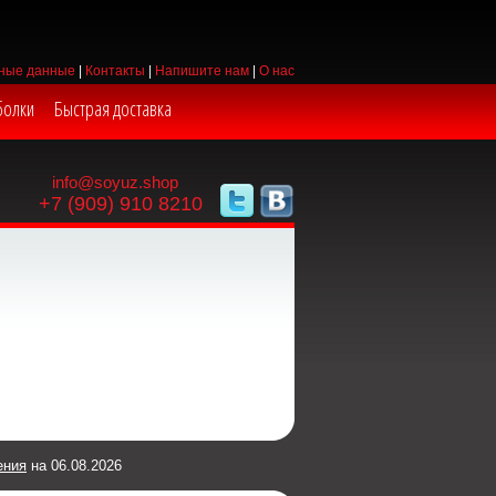
ные данные
|
Контакты
|
Напишите нам
|
О нас
болки
Быстрая доставка
info@soyuz.shop
+7 (909) 910 8210
ения
на 06.08.2026