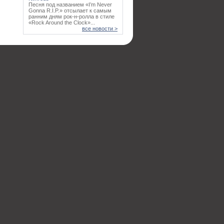
Песня под названием «I’m Never
Gonna R.I.P.» отсылает к самым
ранним дням рок-н-ролла в стиле
«Rock Around the Clock»...
все новости >