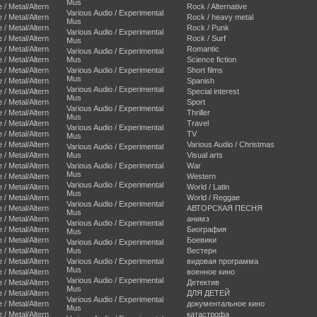
Mus
e / Metal/Altern
Rock / Alternative
Various Audio / Experimental
e / Metal/Altern
Rock / heavy metal
Mus
e / Metal/Altern
Rock / Punk
Various Audio / Experimental
e / Metal/Altern
Rock / Surf
Mus
e / Metal/Altern
Romantic
Various Audio / Experimental
e / Metal/Altern
Mus
Science fiction
e / Metal/Altern
Various Audio / Experimental
Short films
Mus
e / Metal/Altern
Spanish
Various Audio / Experimental
e / Metal/Altern
Special interest
Mus
e / Metal/Altern
Sport
Various Audio / Experimental
e / Metal/Altern
Thriller
Mus
e / Metal/Altern
Travel
Various Audio / Experimental
e / Metal/Altern
TV
Mus
e / Metal/Altern
Various Audio / Christmas
Various Audio / Experimental
e / Metal/Altern
Mus
Visual arts
e / Metal/Altern
Various Audio / Experimental
War
Mus
e / Metal/Altern
Western
Various Audio / Experimental
e / Metal/Altern
World / Latin
Mus
e / Metal/Altern
World / Reggae
Various Audio / Experimental
e / Metal/Altern
АВТОРСКАЯ ПЕСНЯ
Mus
e / Metal/Altern
анимэ
Various Audio / Experimental
e / Metal/Altern
Биография
Mus
e / Metal/Altern
Боевики
Various Audio / Experimental
e / Metal/Altern
Mus
Вестерн
e / Metal/Altern
Various Audio / Experimental
видовая программа
Mus
e / Metal/Altern
военное кино
Various Audio / Experimental
e / Metal/Altern
Детектив
Mus
e / Metal/Altern
ДЛЯ ДЕТЕЙ
Various Audio / Experimental
e / Metal/Altern
документальное кино
Mus
e / Metal/Altern
катастрофа