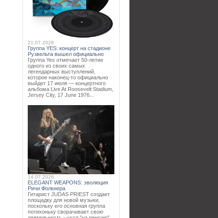
21.07.2026
Группа YES: концерт на стадионе
Рузвельта вышел официально
Группа Yes отмечает 50-летие
одного из своих самых
легендарных выступлений,
которое наконец-то официально
выйдет 17 июля — концертного
альбома Live At Roosevelt Stadium,
Jersey City, 17 June 1976...
14.07.2026
ELEGANT WEAPONS: эволюция
Ричи Фолкнера
Гитарист JUDAS PRIEST создает
площадку для новой музыки,
поскольку его основная группа
потихоньку сворачивает свою
деятельность - уход "на пенсию"