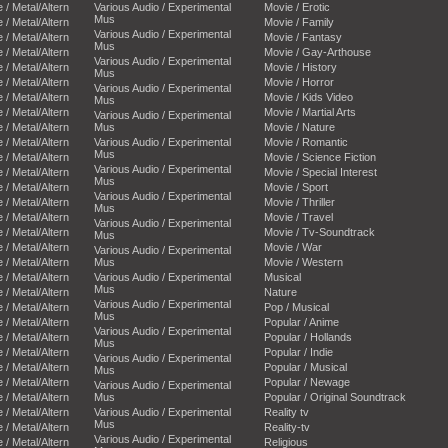
e / Metal/Altern
Various Audio / Experimental
Movie / Erotic
Mus
e / Metal/Altern
Movie / Family
Various Audio / Experimental
e / Metal/Altern
Movie / Fantasy
Mus
e / Metal/Altern
Movie / Gay-Arthouse
Various Audio / Experimental
e / Metal/Altern
Movie / History
Mus
e / Metal/Altern
Movie / Horror
Various Audio / Experimental
e / Metal/Altern
Movie / Kids Video
Mus
e / Metal/Altern
Movie / Martial Arts
Various Audio / Experimental
e / Metal/Altern
Mus
Movie / Nature
e / Metal/Altern
Various Audio / Experimental
Movie / Romantic
Mus
e / Metal/Altern
Movie / Science Fiction
Various Audio / Experimental
e / Metal/Altern
Movie / Special Interest
Mus
e / Metal/Altern
Movie / Sport
Various Audio / Experimental
e / Metal/Altern
Movie / Thriller
Mus
e / Metal/Altern
Movie / Travel
Various Audio / Experimental
e / Metal/Altern
Movie / Tv-Soundtrack
Mus
e / Metal/Altern
Movie / War
Various Audio / Experimental
e / Metal/Altern
Mus
Movie / Western
e / Metal/Altern
Various Audio / Experimental
Musical
Mus
e / Metal/Altern
Nature
Various Audio / Experimental
e / Metal/Altern
Pop / Musical
Mus
e / Metal/Altern
Popular / Anime
Various Audio / Experimental
e / Metal/Altern
Popular / Hollands
Mus
e / Metal/Altern
Popular / Indie
Various Audio / Experimental
e / Metal/Altern
Popular / Musical
Mus
e / Metal/Altern
Popular / Newage
Various Audio / Experimental
e / Metal/Altern
Mus
Popular / Original Soundtrack
e / Metal/Altern
Various Audio / Experimental
Reality tv
Mus
e / Metal/Altern
Reality-tv
Various Audio / Experimental
e / Metal/Altern
Religious