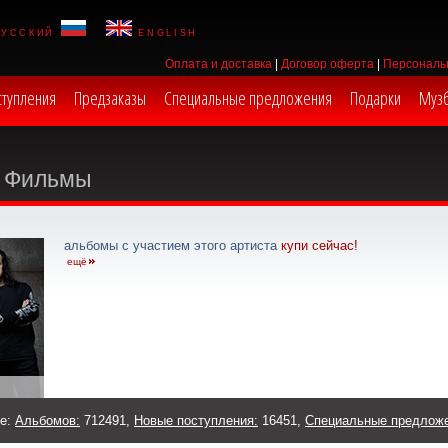
русский
english
Оплата и доставка
|
Договор оферта
|
Персональ
ступления
Предзаказы
Специальные предложения
Подарки
Муз
Фильмы
альбомы с участием этого артиста
купи сейчас!
ещё
же:
Альбомов:
712491,
Новые поступления:
16451,
Специальные предлож