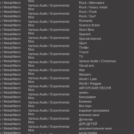
Mus
e / Metal/Altern
Rock / Alternative
Various Audio / Experimental
e / Metal/Altern
Rock / heavy metal
Mus
e / Metal/Altern
Rock / Punk
Various Audio / Experimental
e / Metal/Altern
Rock / Surf
Mus
e / Metal/Altern
Romantic
Various Audio / Experimental
e / Metal/Altern
Mus
Science fiction
e / Metal/Altern
Various Audio / Experimental
Short films
Mus
e / Metal/Altern
Spanish
Various Audio / Experimental
e / Metal/Altern
Special interest
Mus
e / Metal/Altern
Sport
Various Audio / Experimental
e / Metal/Altern
Thriller
Mus
e / Metal/Altern
Travel
Various Audio / Experimental
e / Metal/Altern
TV
Mus
e / Metal/Altern
Various Audio / Christmas
Various Audio / Experimental
e / Metal/Altern
Mus
Visual arts
e / Metal/Altern
Various Audio / Experimental
War
Mus
e / Metal/Altern
Western
Various Audio / Experimental
e / Metal/Altern
World / Latin
Mus
e / Metal/Altern
World / Reggae
Various Audio / Experimental
e / Metal/Altern
АВТОРСКАЯ ПЕСНЯ
Mus
e / Metal/Altern
анимэ
Various Audio / Experimental
e / Metal/Altern
Биография
Mus
e / Metal/Altern
Боевики
Various Audio / Experimental
e / Metal/Altern
Mus
Вестерн
e / Metal/Altern
Various Audio / Experimental
видовая программа
Mus
e / Metal/Altern
военное кино
Various Audio / Experimental
e / Metal/Altern
Детектив
Mus
e / Metal/Altern
ДЛЯ ДЕТЕЙ
Various Audio / Experimental
e / Metal/Altern
документальное кино
Mus
e / Metal/Altern
катастрофа