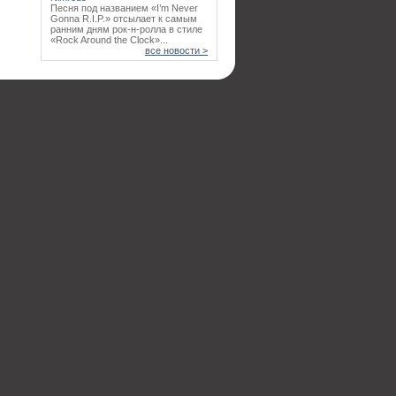
Песня под названием «I’m Never
Gonna R.I.P.» отсылает к самым
ранним дням рок-н-ролла в стиле
«Rock Around the Clock»...
все новости >