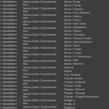
e / Metal/Altern
Various Audio / Experimental
Movie / Erotic
Mus
e / Metal/Altern
Movie / Family
Various Audio / Experimental
e / Metal/Altern
Movie / Fantasy
Mus
e / Metal/Altern
Movie / Gay-Arthouse
Various Audio / Experimental
e / Metal/Altern
Movie / History
Mus
e / Metal/Altern
Movie / Horror
Various Audio / Experimental
e / Metal/Altern
Movie / Kids Video
Mus
e / Metal/Altern
Movie / Martial Arts
Various Audio / Experimental
e / Metal/Altern
Mus
Movie / Nature
e / Metal/Altern
Various Audio / Experimental
Movie / Romantic
Mus
e / Metal/Altern
Movie / Science Fiction
Various Audio / Experimental
e / Metal/Altern
Movie / Special Interest
Mus
e / Metal/Altern
Movie / Sport
Various Audio / Experimental
e / Metal/Altern
Movie / Thriller
Mus
e / Metal/Altern
Movie / Travel
Various Audio / Experimental
e / Metal/Altern
Movie / Tv-Soundtrack
Mus
e / Metal/Altern
Movie / War
Various Audio / Experimental
e / Metal/Altern
Mus
Movie / Western
e / Metal/Altern
Various Audio / Experimental
Musical
Mus
e / Metal/Altern
Nature
Various Audio / Experimental
e / Metal/Altern
Pop / Musical
Mus
e / Metal/Altern
Popular / Anime
Various Audio / Experimental
e / Metal/Altern
Popular / Hollands
Mus
e / Metal/Altern
Popular / Indie
Various Audio / Experimental
e / Metal/Altern
Popular / Musical
Mus
e / Metal/Altern
Popular / Newage
Various Audio / Experimental
e / Metal/Altern
Mus
Popular / Original Soundtrack
e / Metal/Altern
Various Audio / Experimental
Reality tv
Mus
e / Metal/Altern
Reality-tv
Various Audio / Experimental
e / Metal/Altern
Religious