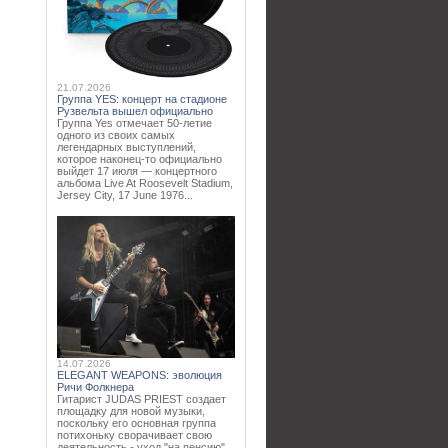
21.07.2026
Группа YES: концерт на стадионе
Рузвельта вышел официально
Группа Yes отмечает 50-летие
одного из своих самых
легендарных выступлений,
которое наконец-то официально
выйдет 17 июля — концертного
альбома Live At Roosevelt Stadium,
Jersey City, 17 June 1976...
14.07.2026
ELEGANT WEAPONS: эволюция
Ричи Фолкнера
Гитарист JUDAS PRIEST создает
площадку для новой музыки,
поскольку его основная группа
потихоньку сворачивает свою
деятельность - уход "на пенсию"