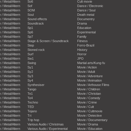
e / Metal/Altern
So6
Cult movie
e / Metal/Altern
Sof
Dance / Electronic
e / Metal/Altern
SOM
Dance / Soul
e / Metal/Altern
Soul
Death metal
e / Metal/Altern
Sound effects
Documentry
e / Metal/Altern
Soundtrack
Drama
e / Metal/Altern
Sp1
Education
e / Metal/Altern
Sp6
Experimental
e / Metal/Altern
Sp7
Family
e / Metal/Altern
Stage & Screen / Soundtrack
Fitness
e / Metal/Altern
Step
Forro-Brazil
e / Metal/Altern
Stoned rock
History
e / Metal/Altern
Surf
Horror
e / Metal/Altern
Sw1
JPO
e / Metal/Altern
Swing
Martial arts/Kung-fu
e / Metal/Altern
Sy1
Movie / Action
e / Metal/Altern
Sy2
Movie / Adult
e / Metal/Altern
Sy3
Movie / Adventure
e / Metal/Altern
Sy4
Movie / Animation
e / Metal/Altern
Synthesiser
Movie / Arthouse Films
e / Metal/Altern
Tango
Movie / Children
e / Metal/Altern
Te1
Movie / Christian
e / Metal/Altern
Te4
Movie / Comedy
e / Metal/Altern
Techno
Movie / Crime
e / Metal/Altern
TED
Movie / Cult
e / Metal/Altern
Tejano
Movie / Cultmovie
e / Metal/Altern
Tri
Movie / Detective
e / Metal/Altern
Trip hop
Movie / Documentary
e / Metal/Altern
Various Audio / Christmas
Movie / Drama
e / Metal/Altern
Various Audio / Experimental
Movie / Education