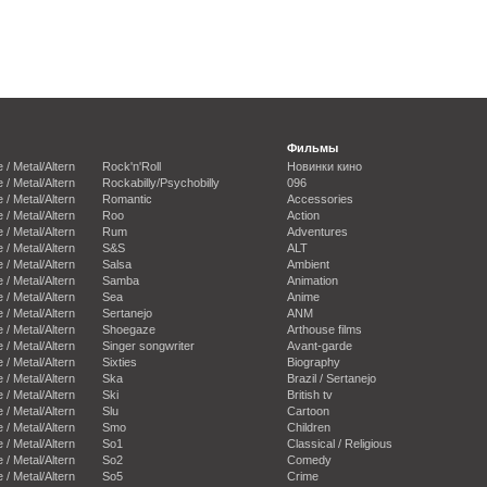
Фильмы
e / Metal/Altern
Rock'n'Roll
Новинки кино
e / Metal/Altern
Rockabilly/Psychobilly
096
e / Metal/Altern
Romantic
Accessories
e / Metal/Altern
Roo
Action
e / Metal/Altern
Rum
Adventures
e / Metal/Altern
S&S
ALT
e / Metal/Altern
Salsa
Ambient
e / Metal/Altern
Samba
Animation
e / Metal/Altern
Sea
Anime
e / Metal/Altern
Sertanejo
ANM
e / Metal/Altern
Shoegaze
Arthouse films
e / Metal/Altern
Singer songwriter
Avant-garde
e / Metal/Altern
Sixties
Biography
e / Metal/Altern
Ska
Brazil / Sertanejo
e / Metal/Altern
Ski
British tv
e / Metal/Altern
Slu
Cartoon
e / Metal/Altern
Smo
Children
e / Metal/Altern
So1
Classical / Religious
e / Metal/Altern
So2
Comedy
e / Metal/Altern
So5
Crime