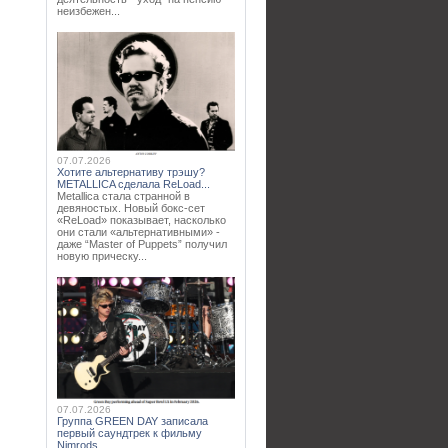
неизбежен...
07.07.2026
Хотите альтернативу трэшу?
METALLICA сделала ReLoad...
Metallica стала странной в
девяностых. Новый бокс-сет
«ReLoad» показывает, насколько
они стали «альтернативными» -
даже “Master of Puppets” получил
новую прическу...
07.07.2026
Группа GREEN DAY записала
первый саундтрек к фильму
Nimrods