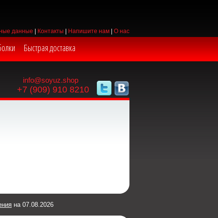
ные данные
|
Контакты
|
Напишите нам
|
О нас
болки
Быстрая доставка
info@soyuz.shop
+7 (909) 910 8210
ения
на 07.08.2026