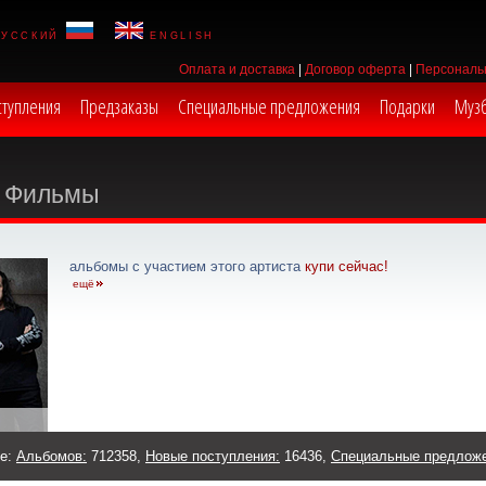
русский
english
Оплата и доставка
|
Договор оферта
|
Персональ
ступления
Предзаказы
Специальные предложения
Подарки
Муз
Фильмы
альбомы с участием этого артиста
купи сейчас!
ещё
же:
Альбомов:
712358,
Новые поступления:
16436,
Специальные предлож