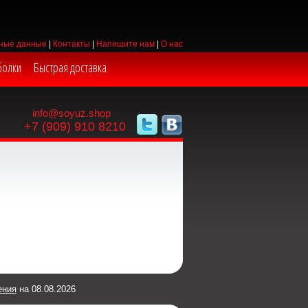
ные данные
|
Контакты
|
Напишите нам
|
О нас
болки
Быстрая доставка
info@soyuz.shop
+7 (909) 910 8210
ения
на 08.08.2026