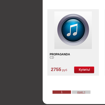
PROPAGANDA
CD
2755
руб
1
еще >