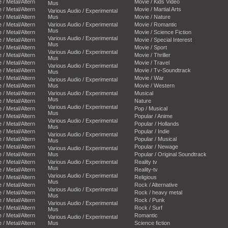
e / Metal/Altern
Movie / Kids Video
Mus
e / Metal/Altern
Movie / Martial Arts
Various Audio / Experimental
e / Metal/Altern
Mus
Movie / Nature
e / Metal/Altern
Various Audio / Experimental
Movie / Romantic
Mus
e / Metal/Altern
Movie / Science Fiction
Various Audio / Experimental
e / Metal/Altern
Movie / Special Interest
Mus
e / Metal/Altern
Movie / Sport
Various Audio / Experimental
e / Metal/Altern
Movie / Thriller
Mus
e / Metal/Altern
Movie / Travel
Various Audio / Experimental
e / Metal/Altern
Movie / Tv-Soundtrack
Mus
e / Metal/Altern
Movie / War
Various Audio / Experimental
e / Metal/Altern
Mus
Movie / Western
e / Metal/Altern
Various Audio / Experimental
Musical
Mus
e / Metal/Altern
Nature
Various Audio / Experimental
e / Metal/Altern
Pop / Musical
Mus
e / Metal/Altern
Popular / Anime
Various Audio / Experimental
e / Metal/Altern
Popular / Hollands
Mus
e / Metal/Altern
Popular / Indie
Various Audio / Experimental
e / Metal/Altern
Popular / Musical
Mus
e / Metal/Altern
Popular / Newage
Various Audio / Experimental
e / Metal/Altern
Mus
Popular / Original Soundtrack
e / Metal/Altern
Various Audio / Experimental
Reality tv
Mus
e / Metal/Altern
Reality-tv
Various Audio / Experimental
e / Metal/Altern
Religious
Mus
e / Metal/Altern
Rock / Alternative
Various Audio / Experimental
e / Metal/Altern
Rock / heavy metal
Mus
e / Metal/Altern
Rock / Punk
Various Audio / Experimental
e / Metal/Altern
Rock / Surf
Mus
e / Metal/Altern
Romantic
Various Audio / Experimental
e / Metal/Altern
Mus
Science fiction