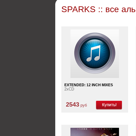
SPARKS :: все ал
EXTENDED: 12 INCH MIXES
2xCD
2543
руб