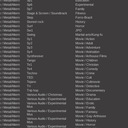
e / Metal/Altern
Sp1
Education
e / Metal/Altern
Sp6
Experimental
e / Metal/Altern
Sp7
Family
e / Metal/Altern
Stage & Screen / Soundtrack
Fitness
e / Metal/Altern
Step
Forro-Brazil
e / Metal/Altern
Stoned rock
History
e / Metal/Altern
Surf
Horror
e / Metal/Altern
Sw1
JPO
e / Metal/Altern
Swing
Martial arts/Kung-fu
e / Metal/Altern
Sy1
Movie / Action
e / Metal/Altern
Sy2
Movie / Adult
e / Metal/Altern
Sy3
Movie / Adventure
e / Metal/Altern
Sy4
Movie / Animation
e / Metal/Altern
Synthesiser
Movie / Arthouse Films
e / Metal/Altern
Tango
Movie / Children
e / Metal/Altern
Te1
Movie / Christian
e / Metal/Altern
Te4
Movie / Comedy
e / Metal/Altern
Techno
Movie / Crime
e / Metal/Altern
TED
Movie / Cult
e / Metal/Altern
Tejano
Movie / Cultmovie
e / Metal/Altern
Tri
Movie / Detective
e / Metal/Altern
Trip hop
Movie / Documentary
e / Metal/Altern
Various Audio / Christmas
Movie / Drama
e / Metal/Altern
Various Audio / Experimental
Movie / Education
e / Metal/Altern
Various Audio / Experimental
Movie / Erotic
Mus
e / Metal/Altern
Movie / Family
Various Audio / Experimental
e / Metal/Altern
Movie / Fantasy
Mus
e / Metal/Altern
Movie / Gay-Arthouse
Various Audio / Experimental
e / Metal/Altern
Movie / History
Mus
e / Metal/Altern
Movie / Horror
Various Audio / Experimental