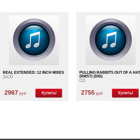
REAL EXTENDED: 12 INCH MIXES
PULLING RABBITS OUT OF A HA
2xCD
(RMST) (DIG)
CD
2967
2755
руб
руб