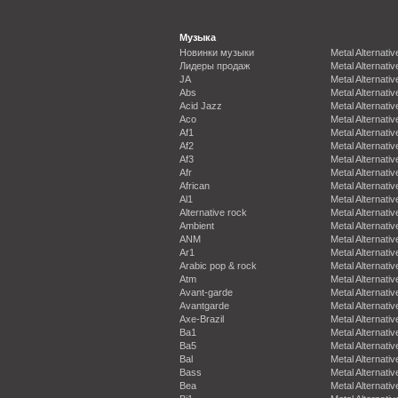
Музыка
Новинки музыки
Metal Alternativ
Лидеры продаж
Metal Alternativ
JA
Metal Alternativ
Abs
Metal Alternativ
Acid Jazz
Metal Alternativ
Aco
Metal Alternativ
Af1
Metal Alternativ
Af2
Metal Alternativ
Af3
Metal Alternativ
Afr
Metal Alternativ
African
Metal Alternativ
Al1
Metal Alternativ
Alternative rock
Metal Alternativ
Ambient
Metal Alternativ
ANM
Metal Alternativ
Ar1
Metal Alternativ
Arabic pop & rock
Metal Alternativ
Atm
Metal Alternativ
Avant-garde
Metal Alternativ
Avantgarde
Metal Alternativ
Axe-Brazil
Metal Alternativ
Ba1
Metal Alternativ
Ba5
Metal Alternativ
Bal
Metal Alternativ
Bass
Metal Alternativ
Bea
Metal Alternativ