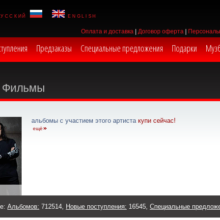
русский
english
Оплата и доставка
|
Договор оферта
|
Персональ
ступления
Предзаказы
Специальные предложения
Подарки
Муз
Фильмы
альбомы с участием этого артиста
купи сейчас!
ещё
же:
Альбомов:
712514,
Новые поступления:
16545,
Специальные предлож