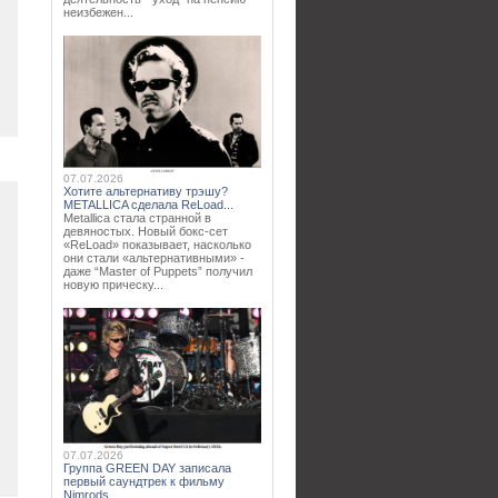
неизбежен...
07.07.2026
Хотите альтернативу трэшу?
METALLICA сделала ReLoad...
Metallica стала странной в
девяностых. Новый бокс-сет
«ReLoad» показывает, насколько
они стали «альтернативными» -
даже “Master of Puppets” получил
новую прическу...
07.07.2026
Группа GREEN DAY записала
первый саундтрек к фильму
Nimrods