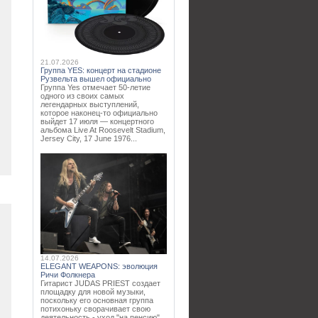
21.07.2026
Группа YES: концерт на стадионе
Рузвельта вышел официально
Группа Yes отмечает 50-летие
одного из своих самых
легендарных выступлений,
которое наконец-то официально
выйдет 17 июля — концертного
альбома Live At Roosevelt Stadium,
Jersey City, 17 June 1976...
14.07.2026
ELEGANT WEAPONS: эволюция
Ричи Фолкнера
Гитарист JUDAS PRIEST создает
площадку для новой музыки,
поскольку его основная группа
потихоньку сворачивает свою
деятельность - уход "на пенсию"