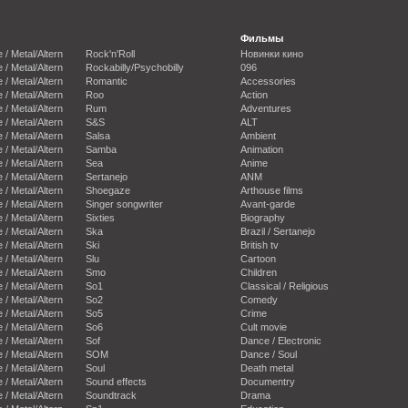
Фильмы
e / Metal/Altern
Rock'n'Roll
Новинки кино
e / Metal/Altern
Rockabilly/Psychobilly
096
e / Metal/Altern
Romantic
Accessories
e / Metal/Altern
Roo
Action
e / Metal/Altern
Rum
Adventures
e / Metal/Altern
S&S
ALT
e / Metal/Altern
Salsa
Ambient
e / Metal/Altern
Samba
Animation
e / Metal/Altern
Sea
Anime
e / Metal/Altern
Sertanejo
ANM
e / Metal/Altern
Shoegaze
Arthouse films
e / Metal/Altern
Singer songwriter
Avant-garde
e / Metal/Altern
Sixties
Biography
e / Metal/Altern
Ska
Brazil / Sertanejo
e / Metal/Altern
Ski
British tv
e / Metal/Altern
Slu
Cartoon
e / Metal/Altern
Smo
Children
e / Metal/Altern
So1
Classical / Religious
e / Metal/Altern
So2
Comedy
e / Metal/Altern
So5
Crime
e / Metal/Altern
So6
Cult movie
e / Metal/Altern
Sof
Dance / Electronic
e / Metal/Altern
SOM
Dance / Soul
e / Metal/Altern
Soul
Death metal
e / Metal/Altern
Sound effects
Documentry
e / Metal/Altern
Soundtrack
Drama