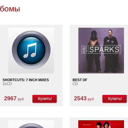
ьбомы
SHORTCUTS: 7 INCH MIXES
BEST OF
2xCD
CD
2967
2543
руб
руб