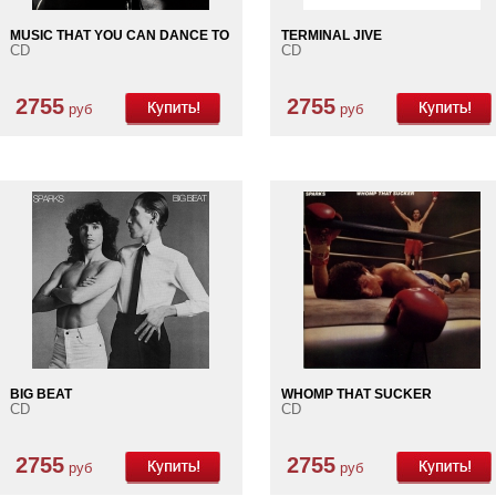
MUSIC THAT YOU CAN DANCE TO
TERMINAL JIVE
CD
CD
2755
2755
руб
руб
BIG BEAT
WHOMP THAT SUCKER
CD
CD
2755
2755
руб
руб