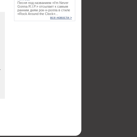
Песня под названием «I’m Never
Gonna R.I.P.» отсылает к самым
ранним дням рок-н-ролла в стиле
«Rock Around the Clock»...
все новости >
T