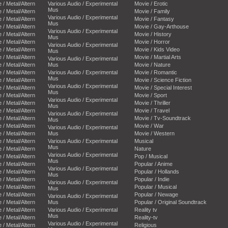
e / Metal/Altern
Various Audio / Experimental
Movie / Erotic
Mus
e / Metal/Altern
Movie / Family
Various Audio / Experimental
e / Metal/Altern
Movie / Fantasy
Mus
e / Metal/Altern
Movie / Gay-Arthouse
Various Audio / Experimental
e / Metal/Altern
Movie / History
Mus
e / Metal/Altern
Movie / Horror
Various Audio / Experimental
e / Metal/Altern
Movie / Kids Video
Mus
e / Metal/Altern
Movie / Martial Arts
Various Audio / Experimental
e / Metal/Altern
Mus
Movie / Nature
e / Metal/Altern
Various Audio / Experimental
Movie / Romantic
Mus
e / Metal/Altern
Movie / Science Fiction
Various Audio / Experimental
e / Metal/Altern
Movie / Special Interest
Mus
e / Metal/Altern
Movie / Sport
Various Audio / Experimental
e / Metal/Altern
Movie / Thriller
Mus
e / Metal/Altern
Movie / Travel
Various Audio / Experimental
e / Metal/Altern
Movie / Tv-Soundtrack
Mus
e / Metal/Altern
Movie / War
Various Audio / Experimental
e / Metal/Altern
Mus
Movie / Western
e / Metal/Altern
Various Audio / Experimental
Musical
Mus
e / Metal/Altern
Nature
Various Audio / Experimental
e / Metal/Altern
Pop / Musical
Mus
e / Metal/Altern
Popular / Anime
Various Audio / Experimental
e / Metal/Altern
Popular / Hollands
Mus
e / Metal/Altern
Popular / Indie
Various Audio / Experimental
e / Metal/Altern
Popular / Musical
Mus
e / Metal/Altern
Popular / Newage
Various Audio / Experimental
e / Metal/Altern
Mus
Popular / Original Soundtrack
e / Metal/Altern
Various Audio / Experimental
Reality tv
Mus
e / Metal/Altern
Reality-tv
Various Audio / Experimental
e / Metal/Altern
Religious