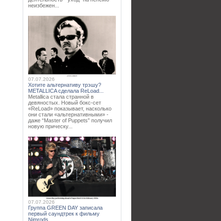
неизбежен...
07.07.2026
Хотите альтернативу трэшу?
METALLICA сделала ReLoad...
Metallica стала странной в
девяностых. Новый бокс-сет
«ReLoad» показывает, насколько
они стали «альтернативными» -
даже “Master of Puppets” получил
новую прическу...
07.07.2026
Группа GREEN DAY записала
первый саундтрек к фильму
Nimrods