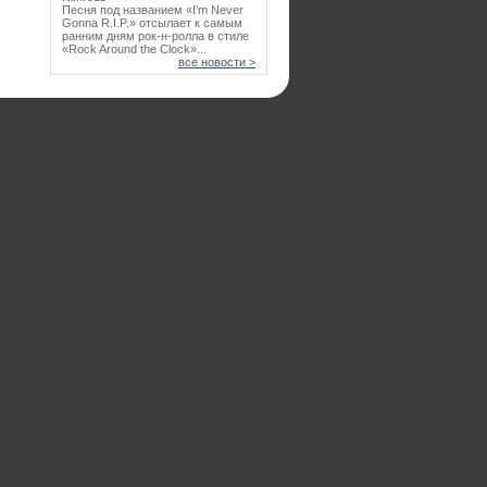
Песня под названием «I’m Never
Gonna R.I.P.» отсылает к самым
ранним дням рок-н-ролла в стиле
«Rock Around the Clock»...
все новости >