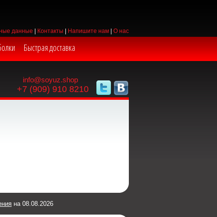
ные данные
|
Контакты
|
Напишите нам
|
О нас
болки
Быстрая доставка
info@soyuz.shop
+7 (909) 910 8210
ения
на 08.08.2026