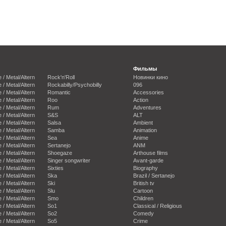
Фильмы
e / Metal/Altern
Rock'n'Roll
Новинки кино
e / Metal/Altern
Rockabilly/Psychobilly
096
e / Metal/Altern
Romantic
Accessories
e / Metal/Altern
Roo
Action
e / Metal/Altern
Rum
Adventures
e / Metal/Altern
S&S
ALT
e / Metal/Altern
Salsa
Ambient
e / Metal/Altern
Samba
Animation
e / Metal/Altern
Sea
Anime
e / Metal/Altern
Sertanejo
ANM
e / Metal/Altern
Shoegaze
Arthouse films
e / Metal/Altern
Singer songwriter
Avant-garde
e / Metal/Altern
Sixties
Biography
e / Metal/Altern
Ska
Brazil / Sertanejo
e / Metal/Altern
Ski
British tv
e / Metal/Altern
Slu
Cartoon
e / Metal/Altern
Smo
Children
e / Metal/Altern
So1
Classical / Religious
e / Metal/Altern
So2
Comedy
e / Metal/Altern
So5
Crime