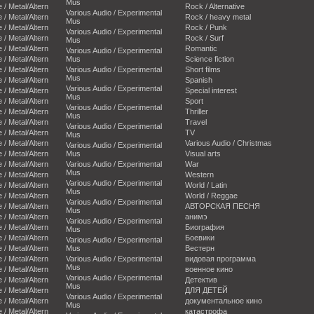
Mus
e / Metal/Altern
Rock / Alternative
Various Audio / Experimental
e / Metal/Altern
Rock / heavy metal
Mus
e / Metal/Altern
Rock / Punk
Various Audio / Experimental
e / Metal/Altern
Rock / Surf
Mus
e / Metal/Altern
Romantic
Various Audio / Experimental
e / Metal/Altern
Mus
Science fiction
e / Metal/Altern
Various Audio / Experimental
Short films
Mus
e / Metal/Altern
Spanish
Various Audio / Experimental
e / Metal/Altern
Special interest
Mus
e / Metal/Altern
Sport
Various Audio / Experimental
e / Metal/Altern
Thriller
Mus
e / Metal/Altern
Travel
Various Audio / Experimental
e / Metal/Altern
TV
Mus
e / Metal/Altern
Various Audio / Christmas
Various Audio / Experimental
e / Metal/Altern
Mus
Visual arts
e / Metal/Altern
Various Audio / Experimental
War
Mus
e / Metal/Altern
Western
Various Audio / Experimental
e / Metal/Altern
World / Latin
Mus
e / Metal/Altern
World / Reggae
Various Audio / Experimental
e / Metal/Altern
АВТОРСКАЯ ПЕСНЯ
Mus
e / Metal/Altern
анимэ
Various Audio / Experimental
e / Metal/Altern
Биография
Mus
e / Metal/Altern
Боевики
Various Audio / Experimental
e / Metal/Altern
Mus
Вестерн
e / Metal/Altern
Various Audio / Experimental
видовая программа
Mus
e / Metal/Altern
военное кино
Various Audio / Experimental
e / Metal/Altern
Детектив
Mus
e / Metal/Altern
ДЛЯ ДЕТЕЙ
Various Audio / Experimental
e / Metal/Altern
документальное кино
Mus
e / Metal/Altern
катастрофа