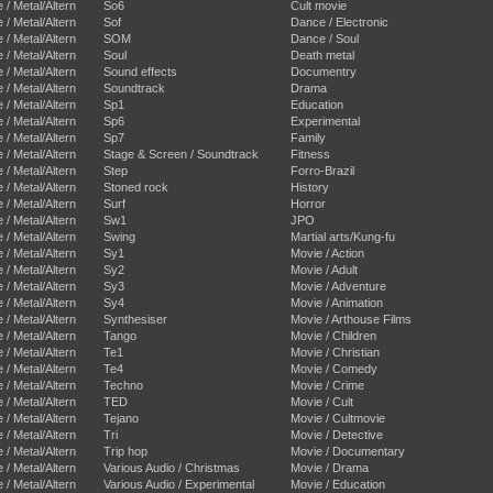
e / Metal/Altern
So6
Cult movie
e / Metal/Altern
Sof
Dance / Electronic
e / Metal/Altern
SOM
Dance / Soul
e / Metal/Altern
Soul
Death metal
e / Metal/Altern
Sound effects
Documentry
e / Metal/Altern
Soundtrack
Drama
e / Metal/Altern
Sp1
Education
e / Metal/Altern
Sp6
Experimental
e / Metal/Altern
Sp7
Family
e / Metal/Altern
Stage & Screen / Soundtrack
Fitness
e / Metal/Altern
Step
Forro-Brazil
e / Metal/Altern
Stoned rock
History
e / Metal/Altern
Surf
Horror
e / Metal/Altern
Sw1
JPO
e / Metal/Altern
Swing
Martial arts/Kung-fu
e / Metal/Altern
Sy1
Movie / Action
e / Metal/Altern
Sy2
Movie / Adult
e / Metal/Altern
Sy3
Movie / Adventure
e / Metal/Altern
Sy4
Movie / Animation
e / Metal/Altern
Synthesiser
Movie / Arthouse Films
e / Metal/Altern
Tango
Movie / Children
e / Metal/Altern
Te1
Movie / Christian
e / Metal/Altern
Te4
Movie / Comedy
e / Metal/Altern
Techno
Movie / Crime
e / Metal/Altern
TED
Movie / Cult
e / Metal/Altern
Tejano
Movie / Cultmovie
e / Metal/Altern
Tri
Movie / Detective
e / Metal/Altern
Trip hop
Movie / Documentary
e / Metal/Altern
Various Audio / Christmas
Movie / Drama
e / Metal/Altern
Various Audio / Experimental
Movie / Education