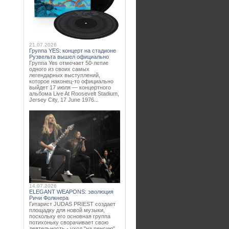
21.07.2026
Группа YES: концерт на стадионе
Рузвельта вышел официально
Группа Yes отмечает 50-летие
одного из своих самых
легендарных выступлений,
которое наконец-то официально
выйдет 17 июля — концертного
альбома Live At Roosevelt Stadium,
Jersey City, 17 June 1976...
14.07.2026
ELEGANT WEAPONS: эволюция
Ричи Фолкнера
Гитарист JUDAS PRIEST создает
площадку для новой музыки,
поскольку его основная группа
потихоньку сворачивает свою
деятельность - уход "на пенсию"