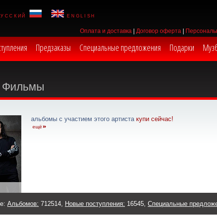
русский
english
Оплата и доставка
|
Договор оферта
|
Персональ
ступления
Предзаказы
Специальные предложения
Подарки
Муз
Фильмы
альбомы с участием этого артиста
купи сейчас!
ещё
же:
Альбомов:
712514,
Новые поступления:
16545,
Специальные предлож