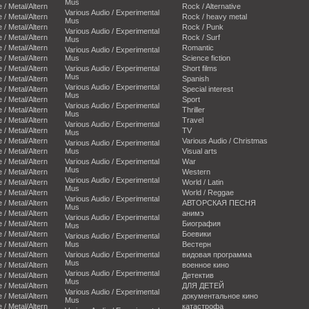
Mus
e / Metal/Altern
Rock / Alternative
Various Audio / Experimental
e / Metal/Altern
Rock / heavy metal
Mus
e / Metal/Altern
Rock / Punk
Various Audio / Experimental
e / Metal/Altern
Rock / Surf
Mus
e / Metal/Altern
Romantic
Various Audio / Experimental
e / Metal/Altern
Mus
Science fiction
e / Metal/Altern
Various Audio / Experimental
Short films
Mus
e / Metal/Altern
Spanish
Various Audio / Experimental
e / Metal/Altern
Special interest
Mus
e / Metal/Altern
Sport
Various Audio / Experimental
e / Metal/Altern
Thriller
Mus
e / Metal/Altern
Travel
Various Audio / Experimental
e / Metal/Altern
TV
Mus
e / Metal/Altern
Various Audio / Christmas
Various Audio / Experimental
e / Metal/Altern
Mus
Visual arts
e / Metal/Altern
Various Audio / Experimental
War
Mus
e / Metal/Altern
Western
Various Audio / Experimental
e / Metal/Altern
World / Latin
Mus
e / Metal/Altern
World / Reggae
Various Audio / Experimental
e / Metal/Altern
АВТОРСКАЯ ПЕСНЯ
Mus
e / Metal/Altern
анимэ
Various Audio / Experimental
e / Metal/Altern
Биография
Mus
e / Metal/Altern
Боевики
Various Audio / Experimental
e / Metal/Altern
Mus
Вестерн
e / Metal/Altern
Various Audio / Experimental
видовая программа
Mus
e / Metal/Altern
военное кино
Various Audio / Experimental
e / Metal/Altern
Детектив
Mus
e / Metal/Altern
ДЛЯ ДЕТЕЙ
Various Audio / Experimental
e / Metal/Altern
документальное кино
Mus
e / Metal/Altern
катастрофа