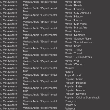
e / Metal/Altern
Various Audio / Experimental
Movie / Erotic
Mus
e / Metal/Altern
Movie / Family
Various Audio / Experimental
e / Metal/Altern
Movie / Fantasy
Mus
e / Metal/Altern
Movie / Gay-Arthouse
Various Audio / Experimental
e / Metal/Altern
Movie / History
Mus
e / Metal/Altern
Movie / Horror
Various Audio / Experimental
e / Metal/Altern
Movie / Kids Video
Mus
e / Metal/Altern
Movie / Martial Arts
Various Audio / Experimental
e / Metal/Altern
Mus
Movie / Nature
e / Metal/Altern
Various Audio / Experimental
Movie / Romantic
Mus
e / Metal/Altern
Movie / Science Fiction
Various Audio / Experimental
e / Metal/Altern
Movie / Special Interest
Mus
e / Metal/Altern
Movie / Sport
Various Audio / Experimental
e / Metal/Altern
Movie / Thriller
Mus
e / Metal/Altern
Movie / Travel
Various Audio / Experimental
e / Metal/Altern
Movie / Tv-Soundtrack
Mus
e / Metal/Altern
Movie / War
Various Audio / Experimental
e / Metal/Altern
Mus
Movie / Western
e / Metal/Altern
Various Audio / Experimental
Musical
Mus
e / Metal/Altern
Nature
Various Audio / Experimental
e / Metal/Altern
Pop / Musical
Mus
e / Metal/Altern
Popular / Anime
Various Audio / Experimental
e / Metal/Altern
Popular / Hollands
Mus
e / Metal/Altern
Popular / Indie
Various Audio / Experimental
e / Metal/Altern
Popular / Musical
Mus
e / Metal/Altern
Popular / Newage
Various Audio / Experimental
e / Metal/Altern
Mus
Popular / Original Soundtrack
e / Metal/Altern
Various Audio / Experimental
Reality tv
Mus
e / Metal/Altern
Reality-tv
Various Audio / Experimental
e / Metal/Altern
Religious