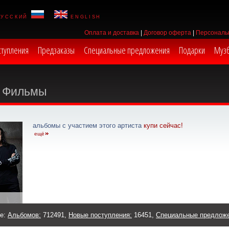
русский
english
Оплата и доставка
|
Договор оферта
|
Персональ
ступления
Предзаказы
Специальные предложения
Подарки
Муз
Фильмы
альбомы с участием этого артиста
купи сейчас!
ещё
же:
Альбомов:
712491,
Новые поступления:
16451,
Специальные предлож