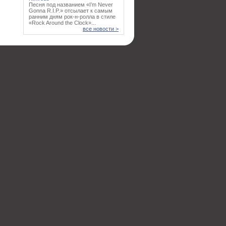
Песня под названием «I’m Never
Gonna R.I.P.» отсылает к самым
ранним дням рок-н-ролла в стиле
«Rock Around the Clock»...
все новости >