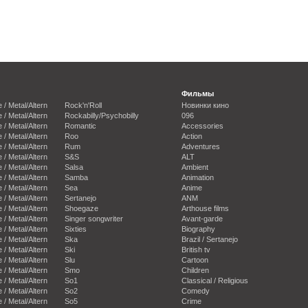
Фильмы
e / Metal/Altern
Rock'n'Roll
Новинки кино
e / Metal/Altern
Rockabilly/Psychobilly
096
e / Metal/Altern
Romantic
Accessories
e / Metal/Altern
Roo
Action
e / Metal/Altern
Rum
Adventures
e / Metal/Altern
S&S
ALT
e / Metal/Altern
Salsa
Ambient
e / Metal/Altern
Samba
Animation
e / Metal/Altern
Sea
Anime
e / Metal/Altern
Sertanejo
ANM
e / Metal/Altern
Shoegaze
Arthouse films
e / Metal/Altern
Singer songwriter
Avant-garde
e / Metal/Altern
Sixties
Biography
e / Metal/Altern
Ska
Brazil / Sertanejo
e / Metal/Altern
Ski
British tv
e / Metal/Altern
Slu
Cartoon
e / Metal/Altern
Smo
Children
e / Metal/Altern
So1
Classical / Religious
e / Metal/Altern
So2
Comedy
e / Metal/Altern
So5
Crime