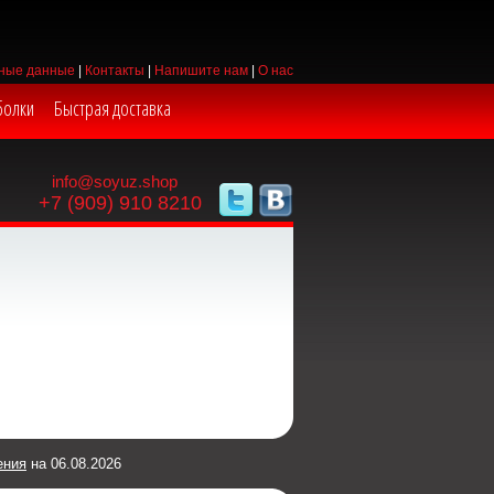
ные данные
|
Контакты
|
Напишите нам
|
О нас
болки
Быстрая доставка
info@soyuz.shop
+7 (909) 910 8210
ения
на 06.08.2026