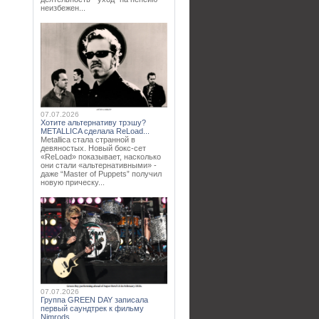
неизбежен...
07.07.2026
Хотите альтернативу трэшу?
METALLICA сделала ReLoad...
Metallica стала странной в
девяностых. Новый бокс-сет
«ReLoad» показывает, насколько
они стали «альтернативными» -
даже “Master of Puppets” получил
новую прическу...
07.07.2026
Группа GREEN DAY записала
первый саундтрек к фильму
Nimrods