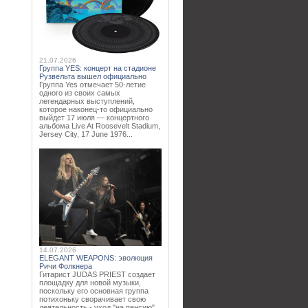
21.07.2026
Группа YES: концерт на стадионе
Рузвельта вышел официально
Группа Yes отмечает 50-летие
одного из своих самых
легендарных выступлений,
которое наконец-то официально
выйдет 17 июля — концертного
альбома Live At Roosevelt Stadium,
Jersey City, 17 June 1976...
14.07.2026
ELEGANT WEAPONS: эволюция
Ричи Фолкнера
Гитарист JUDAS PRIEST создает
площадку для новой музыки,
поскольку его основная группа
потихоньку сворачивает свою
деятельность - уход "на пенсию"