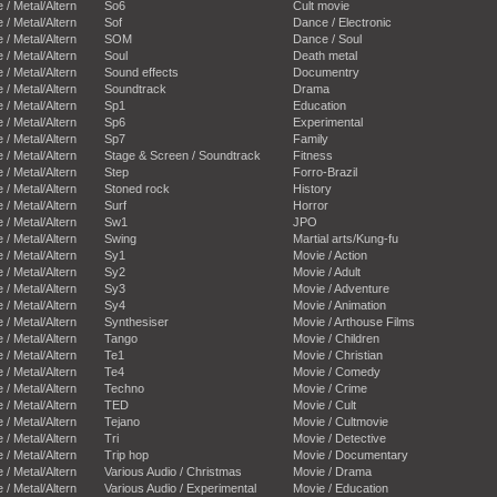
e / Metal/Altern
So6
Cult movie
e / Metal/Altern
Sof
Dance / Electronic
e / Metal/Altern
SOM
Dance / Soul
e / Metal/Altern
Soul
Death metal
e / Metal/Altern
Sound effects
Documentry
e / Metal/Altern
Soundtrack
Drama
e / Metal/Altern
Sp1
Education
e / Metal/Altern
Sp6
Experimental
e / Metal/Altern
Sp7
Family
e / Metal/Altern
Stage & Screen / Soundtrack
Fitness
e / Metal/Altern
Step
Forro-Brazil
e / Metal/Altern
Stoned rock
History
e / Metal/Altern
Surf
Horror
e / Metal/Altern
Sw1
JPO
e / Metal/Altern
Swing
Martial arts/Kung-fu
e / Metal/Altern
Sy1
Movie / Action
e / Metal/Altern
Sy2
Movie / Adult
e / Metal/Altern
Sy3
Movie / Adventure
e / Metal/Altern
Sy4
Movie / Animation
e / Metal/Altern
Synthesiser
Movie / Arthouse Films
e / Metal/Altern
Tango
Movie / Children
e / Metal/Altern
Te1
Movie / Christian
e / Metal/Altern
Te4
Movie / Comedy
e / Metal/Altern
Techno
Movie / Crime
e / Metal/Altern
TED
Movie / Cult
e / Metal/Altern
Tejano
Movie / Cultmovie
e / Metal/Altern
Tri
Movie / Detective
e / Metal/Altern
Trip hop
Movie / Documentary
e / Metal/Altern
Various Audio / Christmas
Movie / Drama
e / Metal/Altern
Various Audio / Experimental
Movie / Education