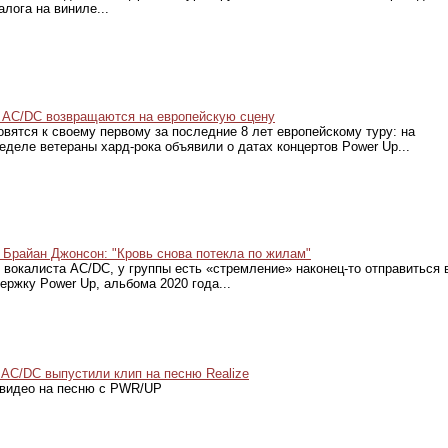
алога на виниле...
AC/DC возвращаются на европейскую сцену
овятся к своему первому за последние 8 лет европейскому туру: на
еделе ветераны хард-рока объявили о датах концертов Power Up...
Брайан Джонсон: "Кровь снова потекла по жилам"
 вокалиста AC/DC, у группы есть «стремление» наконец-то отправиться 
ержку Power Up, альбома 2020 года...
AC/DC выпустили клип на песню Realize
видео на песню с PWR/UP