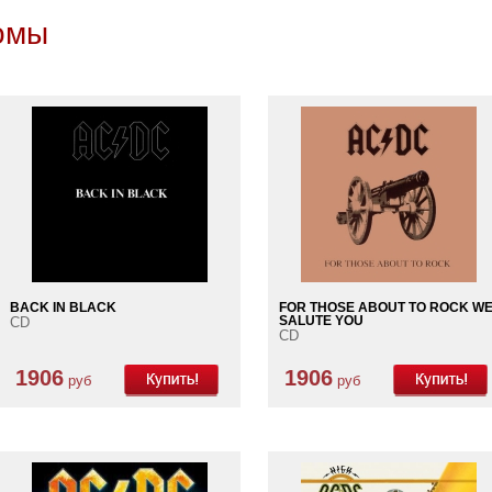
бомы
BACK IN BLACK
FOR THOSE ABOUT TO ROCK W
CD
SALUTE YOU
CD
1906
1906
руб
руб