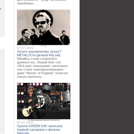
неизбежен...
P
07.07.2026
Хотите альтернативу трэшу?
METALLICA сделала ReLoad...
Metallica стала странной в
девяностых. Новый бокс-сет
«ReLoad» показывает, насколько
они стали «альтернативными» -
даже “Master of Puppets” получил
новую прическу...
07.07.2026
Группа GREEN DAY записала
первый саундтрек к фильму
Nimrods