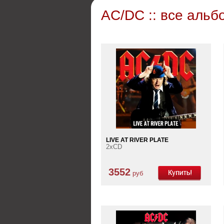
AC/DC :: все аль
LIVE AT RIVER PLATE
2xCD
3552
руб