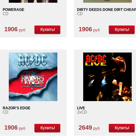
POWERAGE
DIRTY DEEDS DONE DIRT CHEA
CD
CD
1906
1906
руб
руб
RAZOR'S EDGE
LIVE
CD
2xCD
1906
2649
руб
руб