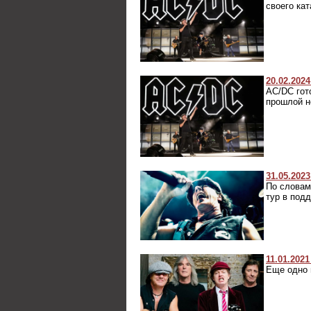
своего кат
20.02.2024
AC/DC гот
прошлой н
31.05.2023
По словам
тур в подд
11.01.2021
Еще одно 