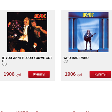
IF YOU WANT BLOOD YOU'VE GOT
WHO MADE WHO
IT
CD
CD
1906
1906
руб
руб