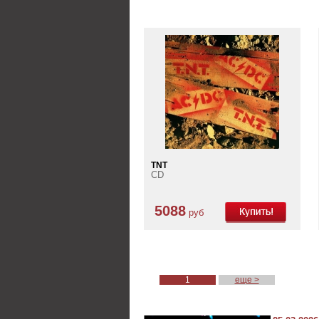
TNT
CD
5088
руб
1
еще >