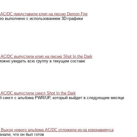
AC/DC представили клип на песню Demon Fire
ео выполнено с использованием 3D-графики
AC/DC выпустили клип на песню Shot In the Dark
можно увидеть всю группу в текущем составе
AC/DC выпустили сингл Shot In the Dark
й сингл с альбома PWR/UP, который выйдет в следующем месяце
Выход нового альбома AC/DC отложили из-за коронавируса
знали, что он был готов