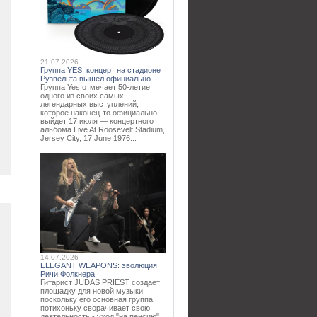
21.07.2026
Группа YES: концерт на стадионе
Рузвельта вышел официально
Группа Yes отмечает 50-летие
одного из своих самых
легендарных выступлений,
которое наконец-то официально
выйдет 17 июля — концертного
альбома Live At Roosevelt Stadium,
Jersey City, 17 June 1976...
14.07.2026
ELEGANT WEAPONS: эволюция
Ричи Фолкнера
Гитарист JUDAS PRIEST создает
площадку для новой музыки,
поскольку его основная группа
потихоньку сворачивает свою
деятельность - уход "на пенсию"