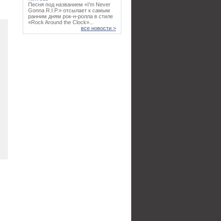
Песня под названием «I’m Never
Gonna R.I.P.» отсылает к самым
ранним дням рок-н-ролла в стиле
«Rock Around the Clock»...
все новости >