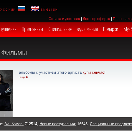
русский
english
Оплата и доставка
|
Договор оферта
|
Персональ
ступления
Предзаказы
Специальные предложения
Подарки
Муз
Фильмы
альбомы с участием этого артиста
купи сейчас!
ещё
же:
Альбомов:
712514,
Новые поступления:
16545,
Специальные предлож