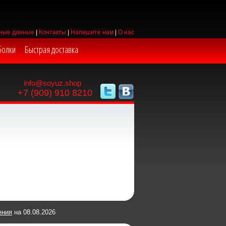
ные данные
|
Контакты
|
Напишите нам
|
О нас
болки
Быстрая доставка
info@soyuz.shop
+7 (909) 910 8210
ения
на 08.08.2026