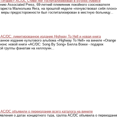
Гитарист AC/DC Стиви Янг госпитализирован в Буэнос-Айресе
нию Associated Press, 69-летний племянник покойного сооснователя
итариста Малкольма Янга, на прошлой неделе «почувствовал себя плохо
е меры предосторожности был госпитализирован в местную больницу...
AC/DC: лимитированное издание Highway To Hell и новая книга
анное издание культового альбома «Highway To Hell» на виниле «Orange
анонс новой книги «AC/DC: Song By Song» Билла Вокки - подарок
ой группы фанатам на хеллоуин...
AC/DC объявили о переиздании всего каталога на виниле
явления о датах концертного тура, группа AC/DC объявила о переиздани