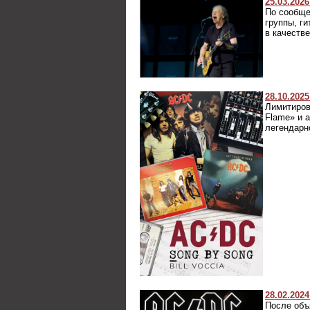
25.03.2026
По сообще
группы, г
в качеств
28.10.2025
Лимитиров
Flame» и 
легендарн
28.02.2024
После объ