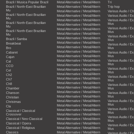
Brazil / Musica Popular Brazil
Metal Alternative / Metal/Altern
Tri
Brazil / North-East Brazilian
Metal Alternative / Metal/Altern
Trip hop
Mu
Metal Alternative / Metal/Altern
Various Audio / C
Brazil / North-East Brazilian
Metal Alternative / Metal/Altern
Various Audio / E
Mu
Metal Alternative / Metal/Altern
Various Audio / E
Brazil / North-East Brazilian
Mus
Metal Alternative / Metal/Altern
Mu
Various Audio / E
Metal Alternative / Metal/Altern
Brazil / North-East Brazilian
Mus
Metal Alternative / Metal/Altern
Mu
Various Audio / E
Metal Alternative / Metal/Altern
Brazil / Samba
Mus
Metal Alternative / Metal/Altern
Breakbeat
Various Audio / E
Metal Alternative / Metal/Altern
Bro
Mus
Metal Alternative / Metal/Altern
Cabaret
Various Audio / E
Metal Alternative / Metal/Altern
Mus
Cajun
Metal Alternative / Metal/Altern
Various Audio / E
Cal
Mus
Metal Alternative / Metal/Altern
CCO
Various Audio / E
Metal Alternative / Metal/Altern
Cel
Mus
Metal Alternative / Metal/Altern
Ch2
Various Audio / E
Metal Alternative / Metal/Altern
Ch7
Mus
Metal Alternative / Metal/Altern
Ch8
Various Audio / E
Metal Alternative / Metal/Altern
Chamber
Mus
Metal Alternative / Metal/Altern
Chanson
Various Audio / E
Metal Alternative / Metal/Altern
Mus
Christian
Metal Alternative / Metal/Altern
Various Audio / E
Christmas
Mus
Metal Alternative / Metal/Altern
Cla
Various Audio / E
Metal Alternative / Metal/Altern
Classical / Classical
Mus
Crossover
Metal Alternative / Metal/Altern
Various Audio / E
Classical / Neo-Classical
Metal Alternative / Metal/Altern
Mus
Classical / Opera
Metal Alternative / Metal/Altern
Various Audio / E
Classical / Religious
Metal Alternative / Metal/Altern
Mus
Classics
Metal Alternative / Metal/Altern
Various Audio / E