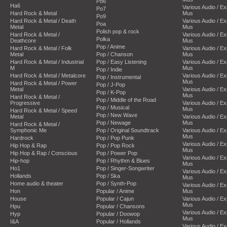
Po6
Ha6
Various Audio / E
Po7
Hard Rock & Metal
Mus
Po9
Hard Rock & Metal / Death
Various Audio / E
Poa
Metal
Mus
Polish pop & rock
Hard Rock & Metal /
Various Audio / E
Polka
Deathcore
Mus
Pop / Anime
Hard Rock & Metal / Folk
Various Audio / E
Metal
Pop / Chanson
Mus
Hard Rock & Metal / Industrial
Pop / Easy Listening
Various Audio / E
M
Mus
Pop / Indie
Hard Rock & Metal / Metalcore
Various Audio / E
Pop / Instrumental
Mus
Hard Rock & Metal / Power
Pop / J-Pop
Metal
Various Audio / E
Pop / K-Pop
Mus
Hard Rock & Metal /
Pop / Middle of the Road
Progressive
Various Audio / E
Pop / Musical
Mus
Hard Rock & Metal / Speed
Pop / New Wave
Metal
Various Audio / E
Pop / Newage
Mus
Hard Rock & Metal /
Symphonic Me
Pop / Original Soundtrack
Various Audio / E
Mus
Hardrock
Pop / Pop Punk
Various Audio / E
Hip Hop & Rap
Pop / Pop Rock
Mus
Hip Hop & Rap / Conscious
Pop / Power Pop
Various Audio / E
Hip-hop
Pop / Rhythm & Blues
Mus
Ho1
Pop / Singer-Songwriter
Various Audio / E
Hollands
Pop / Ska
Mus
Home audio & theater
Pop / Synth-Pop
Various Audio / E
Hon
Popular / Anime
Mus
House
Popular / Cajun
Various Audio / E
Mus
Hpu
Popular / Chansons
Various Audio / E
Hyp
Popular / Doowop
Mus
I&A
Popular / Hollands
Various Audio / E