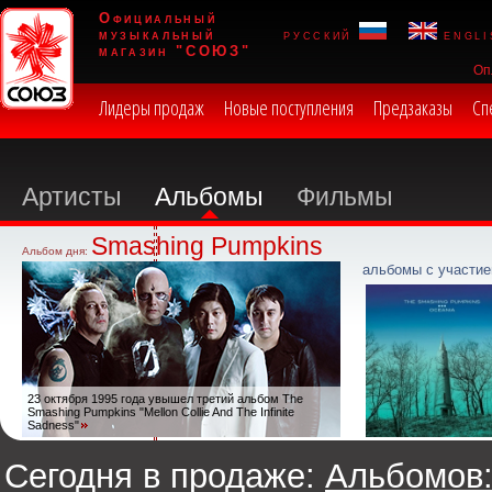
Официальный
музыкальный
русский
engli
магазин "СОЮЗ"
Оп
Лидеры продаж
Новые поступления
Предзаказы
Сп
Артисты
Альбомы
Фильмы
Smashing Pumpkins
Альбом дня:
альбомы с участие
23 октября 1995 года увышел третий альбом The
Smashing Pumpkins "Mellon Collie And The Infinite
Sadness"
Сегодня в продаже:
Альбомов