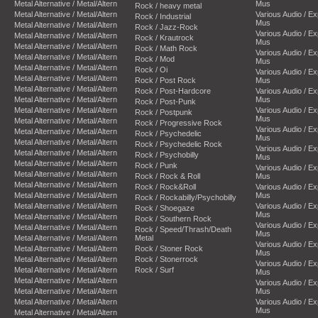
Metal Alternative / Metal/Altern
Mus
Rock / heavy metal
Metal Alternative / Metal/Altern
Various Audio / E
Rock / Industrial
Mus
Metal Alternative / Metal/Altern
Rock / Jazz-Rock
Various Audio / E
Metal Alternative / Metal/Altern
Rock / Krautrock
Mus
Metal Alternative / Metal/Altern
Rock / Math Rock
Various Audio / E
Metal Alternative / Metal/Altern
Rock / Mod
Mus
Metal Alternative / Metal/Altern
Rock / Oi
Various Audio / E
Metal Alternative / Metal/Altern
Rock / Post Rock
Mus
Metal Alternative / Metal/Altern
Rock / Post-Hardcore
Various Audio / E
Metal Alternative / Metal/Altern
Mus
Rock / Post-Punk
Metal Alternative / Metal/Altern
Various Audio / E
Rock / Postpunk
Mus
Metal Alternative / Metal/Altern
Rock / Progressive Rock
Various Audio / E
Metal Alternative / Metal/Altern
Rock / Psychedelic
Mus
Metal Alternative / Metal/Altern
Rock / Psychedelic Rock
Various Audio / E
Metal Alternative / Metal/Altern
Rock / Psychobilly
Mus
Metal Alternative / Metal/Altern
Rock / Punk
Various Audio / E
Metal Alternative / Metal/Altern
Rock / Rock & Roll
Mus
Metal Alternative / Metal/Altern
Rock / Rock&Roll
Various Audio / E
Metal Alternative / Metal/Altern
Mus
Rock / Rockabilly/Psychobilly
Metal Alternative / Metal/Altern
Various Audio / E
Rock / Shoegaze
Mus
Metal Alternative / Metal/Altern
Rock / Southern Rock
Various Audio / E
Metal Alternative / Metal/Altern
Rock / Speed/Thrash/Death
Mus
Metal Alternative / Metal/Altern
Metal
Various Audio / E
Metal Alternative / Metal/Altern
Rock / Stoner Rock
Mus
Metal Alternative / Metal/Altern
Rock / Stonerrock
Various Audio / E
Metal Alternative / Metal/Altern
Rock / Surf
Mus
Metal Alternative / Metal/Altern
Various Audio / E
Metal Alternative / Metal/Altern
Mus
Metal Alternative / Metal/Altern
Various Audio / E
Mus
Metal Alternative / Metal/Altern