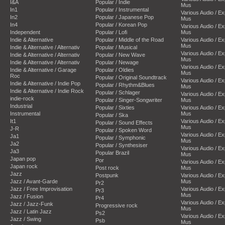
I&A
Popular / Indie
Mus
In1
Popular / Instrumental
Various Audio / E
In2
Popular / Japanese Pop
Mus
In4
Popular / Korean Pop
Various Audio / E
Independent
Popular / Lofi
Mus
Indie & Alternative
Popular / Middle of the Road
Various Audio / E
Mus
Indie & Alternative / Alternativ
Popular / Musical
Various Audio / E
Indie & Alternative / Alternativ
Popular / New Wave
Mus
Indie & Alternative / Alternativ
Popular / Newage
Various Audio / E
Indie & Alternative / Garage
Popular / Oldies
Mus
Roc
Popular / Original Soundtrack
Various Audio / E
Indie & Alternative / Indie Pop
Popular / Rhythm&Blues
Mus
Indie & Alternative / Indie Rock
Popular / Schlager
Various Audio / E
indie-rock
Popular / Singer-Songwriter
Mus
Industrial
Popular / Sixties
Various Audio / E
Instrumental
Mus
Popular / Ska
It1
Various Audio / E
Popular / Sound Effects
Mus
J-R
Popular / Spoken Word
Various Audio / E
Ja1
Popular / Symphonic
Mus
Ja2
Popular / Synthesiser
Various Audio / E
Ja3
Popular Brazil
Mus
Japan pop
Por
Various Audio / E
Japan rock
Post rock
Mus
Jazz
Postpunk
Various Audio / E
Jazz / Avant-Garde
Mus
Pr2
Jazz / Free Improvisation
Various Audio / E
Pr3
Mus
Jazz / Fusion
Pr4
Various Audio / E
Jazz / Jazz-Funk
Progressive rock
Mus
Jazz / Latin Jazz
Ps2
Various Audio / E
Jazz / Swing
Psb
Mus