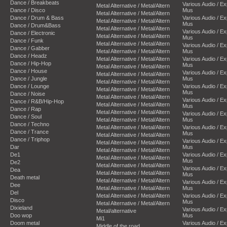
Dance / Breakbeats
Various Audio / E
Metal Alternative / Metal/Altern
Dance / Disco
Mus
Metal Alternative / Metal/Altern
Dance / Drum & Bass
Various Audio / E
Metal Alternative / Metal/Altern
Mus
Dance / Drum&Bass
Metal Alternative / Metal/Altern
Various Audio / E
Dance / Electronic
Metal Alternative / Metal/Altern
Mus
Dance / Funk
Metal Alternative / Metal/Altern
Various Audio / E
Dance / Gabber
Metal Alternative / Metal/Altern
Mus
Dance / Headz
Metal Alternative / Metal/Altern
Various Audio / E
Dance / Hip-Hop
Mus
Metal Alternative / Metal/Altern
Dance / House
Various Audio / E
Metal Alternative / Metal/Altern
Dance / Jungle
Mus
Metal Alternative / Metal/Altern
Dance / Lounge
Various Audio / E
Metal Alternative / Metal/Altern
Mus
Dance / Noise
Metal Alternative / Metal/Altern
Various Audio / E
Dance / R&B/Hip-Hop
Metal Alternative / Metal/Altern
Mus
Dance / Rap
Metal Alternative / Metal/Altern
Various Audio / E
Dance / Soul
Metal Alternative / Metal/Altern
Mus
Dance / Techno
Metal Alternative / Metal/Altern
Various Audio / E
Dance / Trance
Mus
Metal Alternative / Metal/Altern
Dance / Triphop
Various Audio / E
Metal Alternative / Metal/Altern
Dar
Mus
Metal Alternative / Metal/Altern
De1
Various Audio / E
Metal Alternative / Metal/Altern
Mus
De2
Metal Alternative / Metal/Altern
Various Audio / E
Dea
Metal Alternative / Metal/Altern
Mus
Death metal
Metal Alternative / Metal/Altern
Various Audio / E
Dee
Metal Alternative / Metal/Altern
Mus
Del
Metal Alternative / Metal/Altern
Various Audio / E
Disco
Mus
Metal Alternative / Metal/Altern
Dixieland
Various Audio / E
Metal/alternative
Doo wop
Mus
Mi1
Doom metal
Various Audio / E
Middle of the road