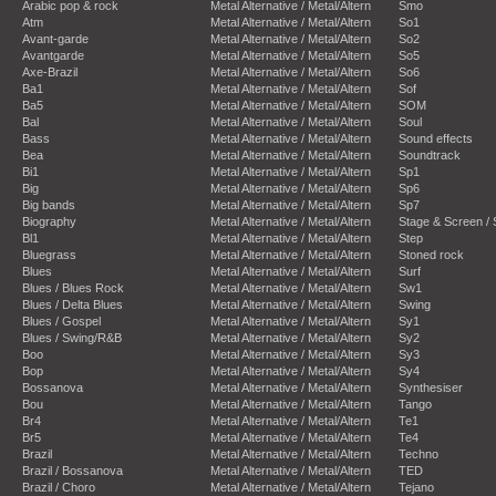
Arabic pop & rock
Metal Alternative / Metal/Altern
Smo
Atm
Metal Alternative / Metal/Altern
So1
Avant-garde
Metal Alternative / Metal/Altern
So2
Avantgarde
Metal Alternative / Metal/Altern
So5
Axe-Brazil
Metal Alternative / Metal/Altern
So6
Ba1
Metal Alternative / Metal/Altern
Sof
Ba5
Metal Alternative / Metal/Altern
SOM
Bal
Metal Alternative / Metal/Altern
Soul
Bass
Metal Alternative / Metal/Altern
Sound effects
Bea
Metal Alternative / Metal/Altern
Soundtrack
Bi1
Metal Alternative / Metal/Altern
Sp1
Big
Metal Alternative / Metal/Altern
Sp6
Big bands
Metal Alternative / Metal/Altern
Sp7
Biography
Metal Alternative / Metal/Altern
Stage & Screen /
Bl1
Metal Alternative / Metal/Altern
Step
Bluegrass
Metal Alternative / Metal/Altern
Stoned rock
Blues
Metal Alternative / Metal/Altern
Surf
Blues / Blues Rock
Metal Alternative / Metal/Altern
Sw1
Blues / Delta Blues
Metal Alternative / Metal/Altern
Swing
Blues / Gospel
Metal Alternative / Metal/Altern
Sy1
Blues / Swing/R&B
Metal Alternative / Metal/Altern
Sy2
Boo
Metal Alternative / Metal/Altern
Sy3
Bop
Metal Alternative / Metal/Altern
Sy4
Bossanova
Metal Alternative / Metal/Altern
Synthesiser
Bou
Metal Alternative / Metal/Altern
Tango
Br4
Metal Alternative / Metal/Altern
Te1
Br5
Metal Alternative / Metal/Altern
Te4
Brazil
Metal Alternative / Metal/Altern
Techno
Brazil / Bossanova
Metal Alternative / Metal/Altern
TED
Brazil / Choro
Metal Alternative / Metal/Altern
Tejano