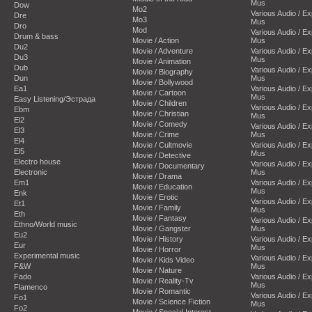
Mus
Dow
Mo2
Various Audio / E
Dre
Mo3
Mus
Dro
Mod
Various Audio / E
Drum & bass
Movie / Action
Mus
Du2
Movie / Adventure
Various Audio / E
Du3
Mus
Movie / Animation
Dub
Various Audio / E
Movie / Biography
Dun
Mus
Movie / Bollywood
Ea1
Various Audio / E
Movie / Cartoon
Mus
Easy Listening/Эстрада
Movie / Children
Various Audio / E
Ebm
Movie / Christian
Mus
El2
Movie / Comedy
Various Audio / E
El3
Movie / Crime
Mus
El4
Movie / Cultmovie
Various Audio / E
El5
Mus
Movie / Detective
Electro house
Various Audio / E
Movie / Documentary
Electronic
Mus
Movie / Drama
Em1
Various Audio / E
Movie / Education
Mus
Enk
Movie / Erotic
Various Audio / E
Et1
Movie / Family
Mus
Eth
Movie / Fantasy
Various Audio / E
Ethno/World music
Movie / Gangster
Mus
Eu2
Movie / History
Various Audio / E
Eur
Mus
Movie / Horror
Experimental music
Various Audio / E
Movie / Kids Video
F&W
Mus
Movie / Nature
Fado
Various Audio / E
Movie / Reality-Tv
Mus
Flamenco
Movie / Romantic
Various Audio / E
Fo1
Movie / Science Fiction
Mus
Fo2
Movie / Special Interest