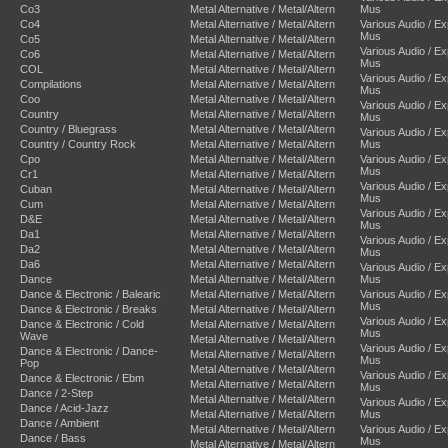
Co3
Metal Alternative / Metal/Altern
Mus
Co4
Metal Alternative / Metal/Altern
Various Audio / E
Mus
Co5
Metal Alternative / Metal/Altern
Various Audio / E
Co6
Metal Alternative / Metal/Altern
Mus
COL
Metal Alternative / Metal/Altern
Various Audio / E
Compilations
Metal Alternative / Metal/Altern
Mus
Coo
Metal Alternative / Metal/Altern
Various Audio / E
Country
Metal Alternative / Metal/Altern
Mus
Country / Bluegrass
Metal Alternative / Metal/Altern
Various Audio / E
Country / Country Rock
Metal Alternative / Metal/Altern
Mus
Cpo
Metal Alternative / Metal/Altern
Various Audio / E
Mus
Cr1
Metal Alternative / Metal/Altern
Various Audio / E
Cuban
Metal Alternative / Metal/Altern
Mus
Cum
Metal Alternative / Metal/Altern
Various Audio / E
D&E
Metal Alternative / Metal/Altern
Mus
Da1
Metal Alternative / Metal/Altern
Various Audio / E
Da2
Metal Alternative / Metal/Altern
Mus
Da6
Metal Alternative / Metal/Altern
Various Audio / E
Dance
Metal Alternative / Metal/Altern
Mus
Dance & Electronic / Balearic
Metal Alternative / Metal/Altern
Various Audio / E
Mus
Dance & Electronic / Breaks
Metal Alternative / Metal/Altern
Various Audio / E
Dance & Electronic / Cold
Metal Alternative / Metal/Altern
Mus
Wave
Metal Alternative / Metal/Altern
Various Audio / E
Dance & Electronic / Dance-
Metal Alternative / Metal/Altern
Mus
Pop
Metal Alternative / Metal/Altern
Various Audio / E
Dance & Electronic / Ebm
Metal Alternative / Metal/Altern
Mus
Dance / 2-Step
Metal Alternative / Metal/Altern
Various Audio / E
Dance / Acid-Jazz
Metal Alternative / Metal/Altern
Mus
Dance / Ambient
Metal Alternative / Metal/Altern
Various Audio / E
Dance / Bass
Mus
Metal Alternative / Metal/Altern