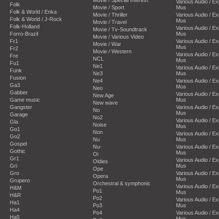
Various Audio / E
Folk
Movie / Sport
Mus
Folk & World / Enka
Movie / Thriller
Various Audio / E
Folk & World / J-Rock
Mus
Movie / Travel
Folk-Holland
Various Audio / E
Movie / Tv-Soundtrack
Forro-Brazil
Mus
Movie / Various Video
Fr1
Various Audio / E
Movie / War
Mus
Fr2
Movie / Western
Various Audio / E
Fre
NCL
Mus
Fu1
Ne1
Various Audio / E
Funk
Ne3
Mus
Fusion
Ne4
Various Audio / E
Ga3
Mus
Neo
Gabber
Various Audio / E
New Age
Game music
Mus
New wave
Gangster
Various Audio / E
No
Mus
Garage
No2
Various Audio / E
Gla
Noise
Mus
Go1
Non
Various Audio / E
Go2
Nu
Mus
Gospel
Nu-
Various Audio / E
Gothic
Mus
Oi
Gr1
Various Audio / E
Oldies
Gri
Mus
Ope
Gro
Various Audio / E
Opera
Mus
Grupero
Orchestral & symphonic
Various Audio / E
H&M
Po1
Mus
H&R
Po2
Various Audio / E
Ha1
Po3
Mus
Ha4
Po4
Various Audio / E
Ha5
Mus