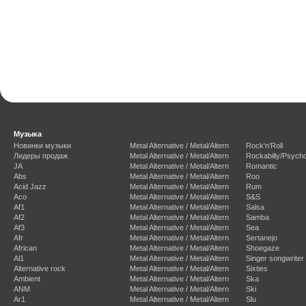
Музыка
Новинки музыки
Metal Alternative / Metal/Altern
Rock'n'Roll
Лидеры продаж
Metal Alternative / Metal/Altern
Rockabilly/Psycho
JA
Metal Alternative / Metal/Altern
Romantic
Abs
Metal Alternative / Metal/Altern
Roo
Acid Jazz
Metal Alternative / Metal/Altern
Rum
Aco
Metal Alternative / Metal/Altern
S&S
Af1
Metal Alternative / Metal/Altern
Salsa
Af2
Metal Alternative / Metal/Altern
Samba
Af3
Metal Alternative / Metal/Altern
Sea
Afr
Metal Alternative / Metal/Altern
Sertanejo
African
Metal Alternative / Metal/Altern
Shoegaze
Al1
Metal Alternative / Metal/Altern
Singer songwriter
Alternative rock
Metal Alternative / Metal/Altern
Sixties
Ambient
Metal Alternative / Metal/Altern
Ska
ANM
Metal Alternative / Metal/Altern
Ski
Ar1
Metal Alternative / Metal/Altern
Slu