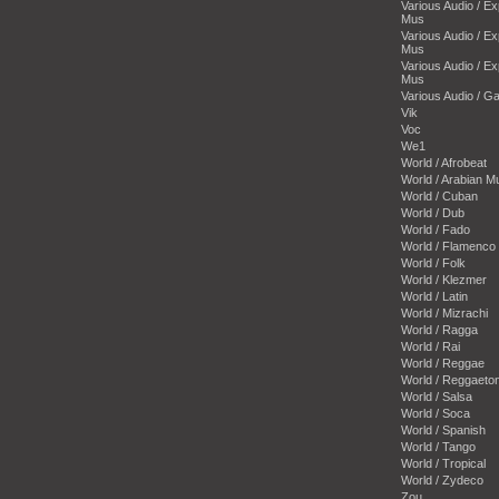
Various Audio / E
Mus
Various Audio / E
Mus
Various Audio / E
Mus
Various Audio / 
Vik
Voc
We1
World / Afrobeat
World / Arabian M
World / Cuban
World / Dub
World / Fado
World / Flamenco
World / Folk
World / Klezmer
World / Latin
World / Mizrachi
World / Ragga
World / Rai
World / Reggae
World / Reggaeto
World / Salsa
World / Soca
World / Spanish
World / Tango
World / Tropical
World / Zydeco
Zou