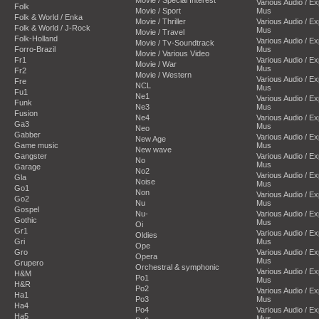
Various Audio / E
Folk
Movie / Sport
Mus
Folk & World / Enka
Movie / Thriller
Various Audio / E
Folk & World / J-Rock
Mus
Movie / Travel
Folk-Holland
Various Audio / E
Movie / Tv-Soundtrack
Forro-Brazil
Mus
Movie / Various Video
Fr1
Various Audio / E
Movie / War
Mus
Fr2
Movie / Western
Various Audio / E
Fre
NCL
Mus
Fu1
Ne1
Various Audio / E
Funk
Ne3
Mus
Fusion
Ne4
Various Audio / E
Ga3
Mus
Neo
Gabber
Various Audio / E
New Age
Game music
Mus
New wave
Gangster
Various Audio / E
No
Mus
Garage
No2
Various Audio / E
Gla
Noise
Mus
Go1
Non
Various Audio / E
Go2
Nu
Mus
Gospel
Nu-
Various Audio / E
Gothic
Mus
Oi
Gr1
Various Audio / E
Oldies
Gri
Mus
Ope
Gro
Various Audio / E
Opera
Mus
Grupero
Orchestral & symphonic
Various Audio / E
H&M
Po1
Mus
H&R
Po2
Various Audio / E
Ha1
Po3
Mus
Ha4
Po4
Various Audio / E
Ha5
Mus