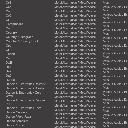
Co3
Metal Alternative / Metal/Altern
Mus
Co4
Metal Alternative / Metal/Altern
Various Audio / E
Mus
Co5
Metal Alternative / Metal/Altern
Various Audio / E
Co6
Metal Alternative / Metal/Altern
Mus
COL
Metal Alternative / Metal/Altern
Various Audio / E
Compilations
Metal Alternative / Metal/Altern
Mus
Coo
Metal Alternative / Metal/Altern
Various Audio / E
Country
Metal Alternative / Metal/Altern
Mus
Country / Bluegrass
Metal Alternative / Metal/Altern
Various Audio / E
Country / Country Rock
Metal Alternative / Metal/Altern
Mus
Cpo
Metal Alternative / Metal/Altern
Various Audio / E
Mus
Cr1
Metal Alternative / Metal/Altern
Various Audio / E
Cuban
Metal Alternative / Metal/Altern
Mus
Cum
Metal Alternative / Metal/Altern
Various Audio / E
D&E
Metal Alternative / Metal/Altern
Mus
Da1
Metal Alternative / Metal/Altern
Various Audio / E
Da2
Metal Alternative / Metal/Altern
Mus
Da6
Metal Alternative / Metal/Altern
Various Audio / E
Dance
Metal Alternative / Metal/Altern
Mus
Dance & Electronic / Balearic
Metal Alternative / Metal/Altern
Various Audio / E
Mus
Dance & Electronic / Breaks
Metal Alternative / Metal/Altern
Various Audio / E
Dance & Electronic / Cold
Metal Alternative / Metal/Altern
Mus
Wave
Metal Alternative / Metal/Altern
Various Audio / E
Dance & Electronic / Dance-
Metal Alternative / Metal/Altern
Mus
Pop
Metal Alternative / Metal/Altern
Various Audio / E
Dance & Electronic / Ebm
Metal Alternative / Metal/Altern
Mus
Dance / 2-Step
Metal Alternative / Metal/Altern
Various Audio / E
Dance / Acid-Jazz
Metal Alternative / Metal/Altern
Mus
Dance / Ambient
Metal Alternative / Metal/Altern
Various Audio / E
Dance / Bass
Mus
Metal Alternative / Metal/Altern