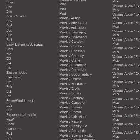
Mus
Dow
Mo2
Various Audio / E
Dre
Mo3
Mus
Dro
Mod
Various Audio / E
Drum & bass
Movie / Action
Mus
Du2
Movie / Adventure
Various Audio / E
Du3
Mus
Movie / Animation
Dub
Various Audio / E
Movie / Biography
Dun
Mus
Movie / Bollywood
Ea1
Various Audio / E
Movie / Cartoon
Mus
Easy Listening/Эстрада
Movie / Children
Various Audio / E
Ebm
Movie / Christian
Mus
El2
Movie / Comedy
Various Audio / E
El3
Movie / Crime
Mus
El4
Movie / Cultmovie
Various Audio / E
El5
Mus
Movie / Detective
Electro house
Various Audio / E
Movie / Documentary
Electronic
Mus
Movie / Drama
Em1
Various Audio / E
Movie / Education
Mus
Enk
Movie / Erotic
Various Audio / E
Et1
Movie / Family
Mus
Eth
Movie / Fantasy
Various Audio / E
Ethno/World music
Movie / Gangster
Mus
Eu2
Movie / History
Various Audio / E
Eur
Mus
Movie / Horror
Experimental music
Various Audio / E
Movie / Kids Video
F&W
Mus
Movie / Nature
Fado
Various Audio / E
Movie / Reality-Tv
Mus
Flamenco
Movie / Romantic
Various Audio / E
Fo1
Movie / Science Fiction
Mus
Fo2
Movie / Special Interest