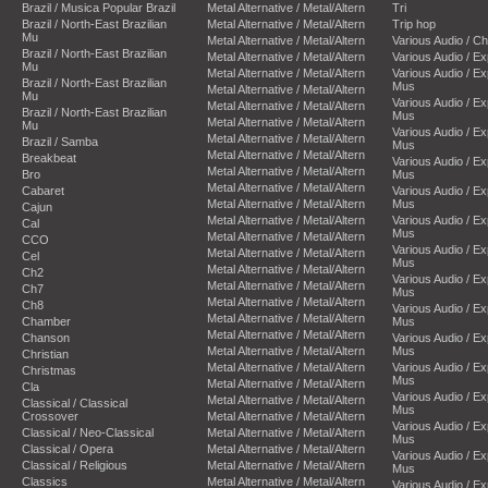
Brazil / Musica Popular Brazil
Metal Alternative / Metal/Altern
Tri
Brazil / North-East Brazilian
Metal Alternative / Metal/Altern
Trip hop
Mu
Metal Alternative / Metal/Altern
Various Audio / C
Brazil / North-East Brazilian
Metal Alternative / Metal/Altern
Various Audio / E
Mu
Metal Alternative / Metal/Altern
Various Audio / E
Brazil / North-East Brazilian
Mus
Metal Alternative / Metal/Altern
Mu
Various Audio / E
Metal Alternative / Metal/Altern
Brazil / North-East Brazilian
Mus
Metal Alternative / Metal/Altern
Mu
Various Audio / E
Metal Alternative / Metal/Altern
Brazil / Samba
Mus
Metal Alternative / Metal/Altern
Breakbeat
Various Audio / E
Metal Alternative / Metal/Altern
Bro
Mus
Metal Alternative / Metal/Altern
Cabaret
Various Audio / E
Metal Alternative / Metal/Altern
Mus
Cajun
Metal Alternative / Metal/Altern
Various Audio / E
Cal
Mus
Metal Alternative / Metal/Altern
CCO
Various Audio / E
Metal Alternative / Metal/Altern
Cel
Mus
Metal Alternative / Metal/Altern
Ch2
Various Audio / E
Metal Alternative / Metal/Altern
Ch7
Mus
Metal Alternative / Metal/Altern
Ch8
Various Audio / E
Metal Alternative / Metal/Altern
Chamber
Mus
Metal Alternative / Metal/Altern
Chanson
Various Audio / E
Metal Alternative / Metal/Altern
Mus
Christian
Metal Alternative / Metal/Altern
Various Audio / E
Christmas
Mus
Metal Alternative / Metal/Altern
Cla
Various Audio / E
Metal Alternative / Metal/Altern
Classical / Classical
Mus
Crossover
Metal Alternative / Metal/Altern
Various Audio / E
Classical / Neo-Classical
Metal Alternative / Metal/Altern
Mus
Classical / Opera
Metal Alternative / Metal/Altern
Various Audio / E
Classical / Religious
Metal Alternative / Metal/Altern
Mus
Classics
Metal Alternative / Metal/Altern
Various Audio / E