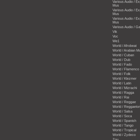
Various Audio / E
Mus
Various Audio / E
Mus
Various Audio / E
Mus
Various Audio / 
Vik
Voc
We1
World / Afrobeat
World / Arabian M
World / Cuban
World / Dub
World / Fado
World / Flamenco
World / Folk
World / Klezmer
World / Latin
World / Mizrachi
World / Ragga
World / Rai
World / Reggae
World / Reggaeto
World / Salsa
World / Soca
World / Spanish
World / Tango
World / Tropical
World / Zydeco
Zou