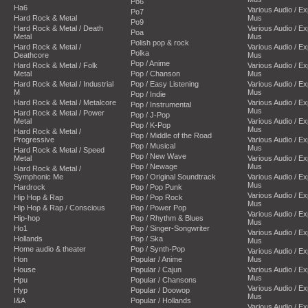
Po6
Ha6
Various Audio / E
Po7
Hard Rock & Metal
Mus
Po9
Hard Rock & Metal / Death
Various Audio / E
Poa
Metal
Mus
Polish pop & rock
Hard Rock & Metal /
Various Audio / E
Polka
Deathcore
Mus
Pop / Anime
Hard Rock & Metal / Folk
Various Audio / E
Metal
Pop / Chanson
Mus
Hard Rock & Metal / Industrial
Pop / Easy Listening
Various Audio / E
M
Mus
Pop / Indie
Hard Rock & Metal / Metalcore
Various Audio / E
Pop / Instrumental
Mus
Hard Rock & Metal / Power
Pop / J-Pop
Metal
Various Audio / E
Pop / K-Pop
Mus
Hard Rock & Metal /
Pop / Middle of the Road
Progressive
Various Audio / E
Pop / Musical
Mus
Hard Rock & Metal / Speed
Pop / New Wave
Metal
Various Audio / E
Pop / Newage
Mus
Hard Rock & Metal /
Symphonic Me
Pop / Original Soundtrack
Various Audio / E
Mus
Hardrock
Pop / Pop Punk
Various Audio / E
Hip Hop & Rap
Pop / Pop Rock
Mus
Hip Hop & Rap / Conscious
Pop / Power Pop
Various Audio / E
Hip-hop
Pop / Rhythm & Blues
Mus
Ho1
Pop / Singer-Songwriter
Various Audio / E
Hollands
Pop / Ska
Mus
Home audio & theater
Pop / Synth-Pop
Various Audio / E
Hon
Popular / Anime
Mus
House
Popular / Cajun
Various Audio / E
Mus
Hpu
Popular / Chansons
Various Audio / E
Hyp
Popular / Doowop
Mus
I&A
Popular / Hollands
Various Audio / E