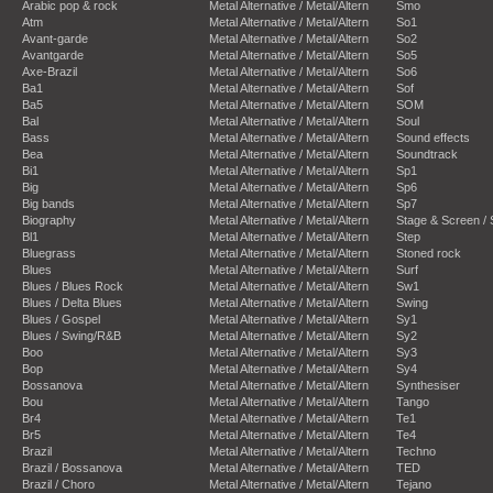
Arabic pop & rock
Metal Alternative / Metal/Altern
Smo
Atm
Metal Alternative / Metal/Altern
So1
Avant-garde
Metal Alternative / Metal/Altern
So2
Avantgarde
Metal Alternative / Metal/Altern
So5
Axe-Brazil
Metal Alternative / Metal/Altern
So6
Ba1
Metal Alternative / Metal/Altern
Sof
Ba5
Metal Alternative / Metal/Altern
SOM
Bal
Metal Alternative / Metal/Altern
Soul
Bass
Metal Alternative / Metal/Altern
Sound effects
Bea
Metal Alternative / Metal/Altern
Soundtrack
Bi1
Metal Alternative / Metal/Altern
Sp1
Big
Metal Alternative / Metal/Altern
Sp6
Big bands
Metal Alternative / Metal/Altern
Sp7
Biography
Metal Alternative / Metal/Altern
Stage & Screen /
Bl1
Metal Alternative / Metal/Altern
Step
Bluegrass
Metal Alternative / Metal/Altern
Stoned rock
Blues
Metal Alternative / Metal/Altern
Surf
Blues / Blues Rock
Metal Alternative / Metal/Altern
Sw1
Blues / Delta Blues
Metal Alternative / Metal/Altern
Swing
Blues / Gospel
Metal Alternative / Metal/Altern
Sy1
Blues / Swing/R&B
Metal Alternative / Metal/Altern
Sy2
Boo
Metal Alternative / Metal/Altern
Sy3
Bop
Metal Alternative / Metal/Altern
Sy4
Bossanova
Metal Alternative / Metal/Altern
Synthesiser
Bou
Metal Alternative / Metal/Altern
Tango
Br4
Metal Alternative / Metal/Altern
Te1
Br5
Metal Alternative / Metal/Altern
Te4
Brazil
Metal Alternative / Metal/Altern
Techno
Brazil / Bossanova
Metal Alternative / Metal/Altern
TED
Brazil / Choro
Metal Alternative / Metal/Altern
Tejano