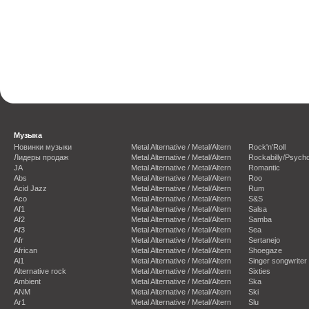
Музыка
Новинки музыки
Metal Alternative / Metal/Altern
Rock'n'Roll
Лидеры продаж
Metal Alternative / Metal/Altern
Rockabilly/Psycho
JA
Metal Alternative / Metal/Altern
Romantic
Abs
Metal Alternative / Metal/Altern
Roo
Acid Jazz
Metal Alternative / Metal/Altern
Rum
Aco
Metal Alternative / Metal/Altern
S&S
Af1
Metal Alternative / Metal/Altern
Salsa
Af2
Metal Alternative / Metal/Altern
Samba
Af3
Metal Alternative / Metal/Altern
Sea
Afr
Metal Alternative / Metal/Altern
Sertanejo
African
Metal Alternative / Metal/Altern
Shoegaze
Al1
Metal Alternative / Metal/Altern
Singer songwriter
Alternative rock
Metal Alternative / Metal/Altern
Sixties
Ambient
Metal Alternative / Metal/Altern
Ska
ANM
Metal Alternative / Metal/Altern
Ski
Ar1
Metal Alternative / Metal/Altern
Slu