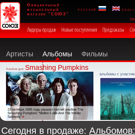
Официальный
музыкальный
русский
engli
магазин "СОЮЗ"
Оп
Лидеры продаж
Новые поступления
Предзаказы
Сп
Артисты
Альбомы
Фильмы
Smashing Pumpkins
Альбом дня:
альбомы с участие
23 октября 1995 года увышел третий альбом The
Smashing Pumpkins "Mellon Collie And The Infinite
Sadness"
Сегодня в продаже:
Альбомов