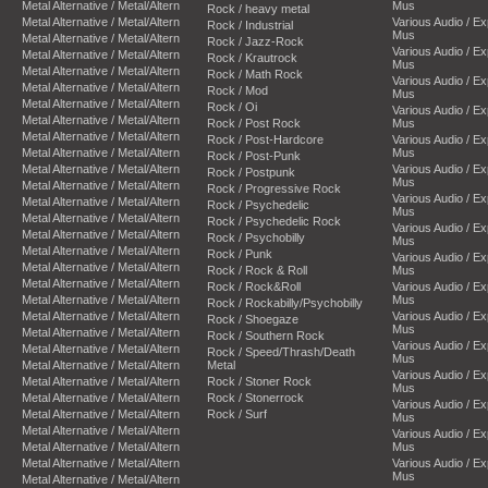
Metal Alternative / Metal/Altern
Mus
Rock / heavy metal
Metal Alternative / Metal/Altern
Various Audio / E
Rock / Industrial
Mus
Metal Alternative / Metal/Altern
Rock / Jazz-Rock
Various Audio / E
Metal Alternative / Metal/Altern
Rock / Krautrock
Mus
Metal Alternative / Metal/Altern
Rock / Math Rock
Various Audio / E
Metal Alternative / Metal/Altern
Rock / Mod
Mus
Metal Alternative / Metal/Altern
Rock / Oi
Various Audio / E
Metal Alternative / Metal/Altern
Rock / Post Rock
Mus
Metal Alternative / Metal/Altern
Rock / Post-Hardcore
Various Audio / E
Metal Alternative / Metal/Altern
Mus
Rock / Post-Punk
Metal Alternative / Metal/Altern
Various Audio / E
Rock / Postpunk
Mus
Metal Alternative / Metal/Altern
Rock / Progressive Rock
Various Audio / E
Metal Alternative / Metal/Altern
Rock / Psychedelic
Mus
Metal Alternative / Metal/Altern
Rock / Psychedelic Rock
Various Audio / E
Metal Alternative / Metal/Altern
Rock / Psychobilly
Mus
Metal Alternative / Metal/Altern
Rock / Punk
Various Audio / E
Metal Alternative / Metal/Altern
Rock / Rock & Roll
Mus
Metal Alternative / Metal/Altern
Rock / Rock&Roll
Various Audio / E
Metal Alternative / Metal/Altern
Mus
Rock / Rockabilly/Psychobilly
Metal Alternative / Metal/Altern
Various Audio / E
Rock / Shoegaze
Mus
Metal Alternative / Metal/Altern
Rock / Southern Rock
Various Audio / E
Metal Alternative / Metal/Altern
Rock / Speed/Thrash/Death
Mus
Metal Alternative / Metal/Altern
Metal
Various Audio / E
Metal Alternative / Metal/Altern
Rock / Stoner Rock
Mus
Metal Alternative / Metal/Altern
Rock / Stonerrock
Various Audio / E
Metal Alternative / Metal/Altern
Rock / Surf
Mus
Metal Alternative / Metal/Altern
Various Audio / E
Metal Alternative / Metal/Altern
Mus
Metal Alternative / Metal/Altern
Various Audio / E
Mus
Metal Alternative / Metal/Altern