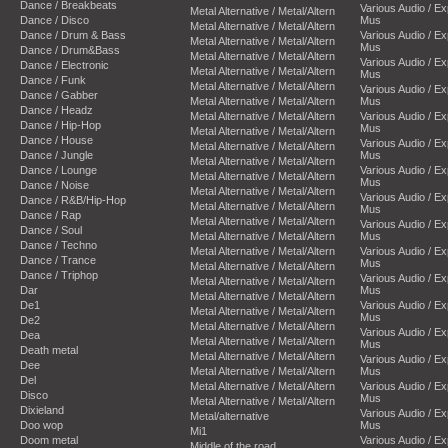
Dance / Breakbeats
Various Audio / E
Metal Alternative / Metal/Altern
Dance / Disco
Mus
Metal Alternative / Metal/Altern
Dance / Drum & Bass
Various Audio / E
Metal Alternative / Metal/Altern
Mus
Dance / Drum&Bass
Metal Alternative / Metal/Altern
Various Audio / E
Dance / Electronic
Metal Alternative / Metal/Altern
Mus
Dance / Funk
Metal Alternative / Metal/Altern
Various Audio / E
Dance / Gabber
Metal Alternative / Metal/Altern
Mus
Dance / Headz
Metal Alternative / Metal/Altern
Various Audio / E
Dance / Hip-Hop
Mus
Metal Alternative / Metal/Altern
Dance / House
Various Audio / E
Metal Alternative / Metal/Altern
Dance / Jungle
Mus
Metal Alternative / Metal/Altern
Dance / Lounge
Various Audio / E
Metal Alternative / Metal/Altern
Mus
Dance / Noise
Metal Alternative / Metal/Altern
Various Audio / E
Dance / R&B/Hip-Hop
Metal Alternative / Metal/Altern
Mus
Dance / Rap
Metal Alternative / Metal/Altern
Various Audio / E
Dance / Soul
Metal Alternative / Metal/Altern
Mus
Dance / Techno
Metal Alternative / Metal/Altern
Various Audio / E
Dance / Trance
Mus
Metal Alternative / Metal/Altern
Dance / Triphop
Various Audio / E
Metal Alternative / Metal/Altern
Dar
Mus
Metal Alternative / Metal/Altern
De1
Various Audio / E
Metal Alternative / Metal/Altern
Mus
De2
Metal Alternative / Metal/Altern
Various Audio / E
Dea
Metal Alternative / Metal/Altern
Mus
Death metal
Metal Alternative / Metal/Altern
Various Audio / E
Dee
Metal Alternative / Metal/Altern
Mus
Del
Metal Alternative / Metal/Altern
Various Audio / E
Disco
Mus
Metal Alternative / Metal/Altern
Dixieland
Various Audio / E
Metal/alternative
Doo wop
Mus
Mi1
Doom metal
Various Audio / E
Middle of the road