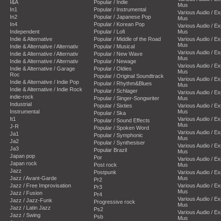
I&A
Popular / Indie
Mus
In1
Popular / Instrumental
Various Audio / E
In2
Popular / Japanese Pop
Mus
In4
Popular / Korean Pop
Various Audio / E
Independent
Popular / Lofi
Mus
Indie & Alternative
Popular / Middle of the Road
Various Audio / E
Mus
Indie & Alternative / Alternativ
Popular / Musical
Various Audio / E
Indie & Alternative / Alternativ
Popular / New Wave
Mus
Indie & Alternative / Alternativ
Popular / Newage
Various Audio / E
Indie & Alternative / Garage
Popular / Oldies
Mus
Roc
Popular / Original Soundtrack
Various Audio / E
Indie & Alternative / Indie Pop
Popular / Rhythm&Blues
Mus
Indie & Alternative / Indie Rock
Popular / Schlager
Various Audio / E
indie-rock
Popular / Singer-Songwriter
Mus
Industrial
Popular / Sixties
Various Audio / E
Instrumental
Mus
Popular / Ska
It1
Various Audio / E
Popular / Sound Effects
Mus
J-R
Popular / Spoken Word
Various Audio / E
Ja1
Popular / Symphonic
Mus
Ja2
Popular / Synthesiser
Various Audio / E
Ja3
Popular Brazil
Mus
Japan pop
Por
Various Audio / E
Japan rock
Post rock
Mus
Jazz
Postpunk
Various Audio / E
Jazz / Avant-Garde
Mus
Pr2
Jazz / Free Improvisation
Various Audio / E
Pr3
Mus
Jazz / Fusion
Pr4
Various Audio / E
Jazz / Jazz-Funk
Progressive rock
Mus
Jazz / Latin Jazz
Ps2
Various Audio / E
Jazz / Swing
Psb
Mus