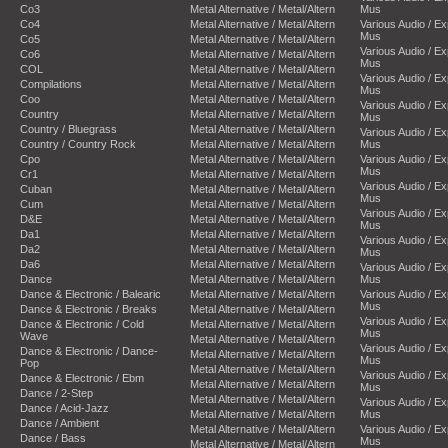
Co3
Metal Alternative / Metal/Altern
Mus
Co4
Metal Alternative / Metal/Altern
Various Audio / E
Mus
Co5
Metal Alternative / Metal/Altern
Various Audio / E
Co6
Metal Alternative / Metal/Altern
Mus
COL
Metal Alternative / Metal/Altern
Various Audio / E
Compilations
Metal Alternative / Metal/Altern
Mus
Coo
Metal Alternative / Metal/Altern
Various Audio / E
Country
Metal Alternative / Metal/Altern
Mus
Country / Bluegrass
Metal Alternative / Metal/Altern
Various Audio / E
Country / Country Rock
Metal Alternative / Metal/Altern
Mus
Cpo
Metal Alternative / Metal/Altern
Various Audio / E
Mus
Cr1
Metal Alternative / Metal/Altern
Various Audio / E
Cuban
Metal Alternative / Metal/Altern
Mus
Cum
Metal Alternative / Metal/Altern
Various Audio / E
D&E
Metal Alternative / Metal/Altern
Mus
Da1
Metal Alternative / Metal/Altern
Various Audio / E
Da2
Metal Alternative / Metal/Altern
Mus
Da6
Metal Alternative / Metal/Altern
Various Audio / E
Dance
Metal Alternative / Metal/Altern
Mus
Dance & Electronic / Balearic
Metal Alternative / Metal/Altern
Various Audio / E
Mus
Dance & Electronic / Breaks
Metal Alternative / Metal/Altern
Various Audio / E
Dance & Electronic / Cold
Metal Alternative / Metal/Altern
Mus
Wave
Metal Alternative / Metal/Altern
Various Audio / E
Dance & Electronic / Dance-
Metal Alternative / Metal/Altern
Mus
Pop
Metal Alternative / Metal/Altern
Various Audio / E
Dance & Electronic / Ebm
Metal Alternative / Metal/Altern
Mus
Dance / 2-Step
Metal Alternative / Metal/Altern
Various Audio / E
Dance / Acid-Jazz
Metal Alternative / Metal/Altern
Mus
Dance / Ambient
Metal Alternative / Metal/Altern
Various Audio / E
Dance / Bass
Mus
Metal Alternative / Metal/Altern