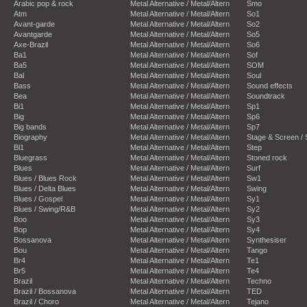
Arabic pop & rock
Metal Alternative / Metal/Altern
Smo
Atm
Metal Alternative / Metal/Altern
So1
Avant-garde
Metal Alternative / Metal/Altern
So2
Avantgarde
Metal Alternative / Metal/Altern
So5
Axe-Brazil
Metal Alternative / Metal/Altern
So6
Ba1
Metal Alternative / Metal/Altern
Sof
Ba5
Metal Alternative / Metal/Altern
SOM
Bal
Metal Alternative / Metal/Altern
Soul
Bass
Metal Alternative / Metal/Altern
Sound effects
Bea
Metal Alternative / Metal/Altern
Soundtrack
Bi1
Metal Alternative / Metal/Altern
Sp1
Big
Metal Alternative / Metal/Altern
Sp6
Big bands
Metal Alternative / Metal/Altern
Sp7
Biography
Metal Alternative / Metal/Altern
Stage & Screen /
Bl1
Metal Alternative / Metal/Altern
Step
Bluegrass
Metal Alternative / Metal/Altern
Stoned rock
Blues
Metal Alternative / Metal/Altern
Surf
Blues / Blues Rock
Metal Alternative / Metal/Altern
Sw1
Blues / Delta Blues
Metal Alternative / Metal/Altern
Swing
Blues / Gospel
Metal Alternative / Metal/Altern
Sy1
Blues / Swing/R&B
Metal Alternative / Metal/Altern
Sy2
Boo
Metal Alternative / Metal/Altern
Sy3
Bop
Metal Alternative / Metal/Altern
Sy4
Bossanova
Metal Alternative / Metal/Altern
Synthesiser
Bou
Metal Alternative / Metal/Altern
Tango
Br4
Metal Alternative / Metal/Altern
Te1
Br5
Metal Alternative / Metal/Altern
Te4
Brazil
Metal Alternative / Metal/Altern
Techno
Brazil / Bossanova
Metal Alternative / Metal/Altern
TED
Brazil / Choro
Metal Alternative / Metal/Altern
Tejano