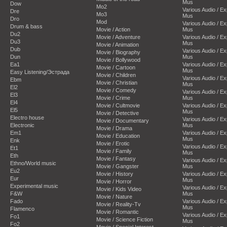
Mus
Dow
Mo2
Various Audio / E
Dre
Mo3
Mus
Dro
Mod
Various Audio / E
Drum & bass
Movie / Action
Mus
Du2
Movie / Adventure
Various Audio / E
Du3
Mus
Movie / Animation
Dub
Various Audio / E
Movie / Biography
Dun
Mus
Movie / Bollywood
Ea1
Various Audio / E
Movie / Cartoon
Mus
Easy Listening/Эстрада
Movie / Children
Various Audio / E
Ebm
Movie / Christian
Mus
El2
Movie / Comedy
Various Audio / E
El3
Movie / Crime
Mus
El4
Movie / Cultmovie
Various Audio / E
El5
Mus
Movie / Detective
Electro house
Various Audio / E
Movie / Documentary
Electronic
Mus
Movie / Drama
Em1
Various Audio / E
Movie / Education
Mus
Enk
Movie / Erotic
Various Audio / E
Et1
Movie / Family
Mus
Eth
Movie / Fantasy
Various Audio / E
Ethno/World music
Movie / Gangster
Mus
Eu2
Movie / History
Various Audio / E
Eur
Mus
Movie / Horror
Experimental music
Various Audio / E
Movie / Kids Video
F&W
Mus
Movie / Nature
Fado
Various Audio / E
Movie / Reality-Tv
Mus
Flamenco
Movie / Romantic
Various Audio / E
Fo1
Movie / Science Fiction
Mus
Fo2
Movie / Special Interest