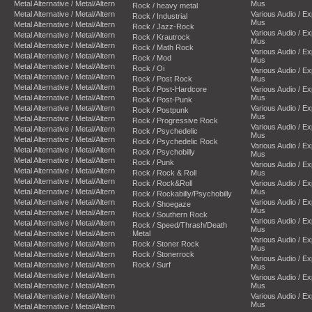
Metal Alternative / Metal/Altern
Mus
Rock / heavy metal
Metal Alternative / Metal/Altern
Various Audio / E
Rock / Industrial
Mus
Metal Alternative / Metal/Altern
Rock / Jazz-Rock
Various Audio / E
Metal Alternative / Metal/Altern
Rock / Krautrock
Mus
Metal Alternative / Metal/Altern
Rock / Math Rock
Various Audio / E
Metal Alternative / Metal/Altern
Rock / Mod
Mus
Metal Alternative / Metal/Altern
Rock / Oi
Various Audio / E
Metal Alternative / Metal/Altern
Rock / Post Rock
Mus
Metal Alternative / Metal/Altern
Rock / Post-Hardcore
Various Audio / E
Metal Alternative / Metal/Altern
Mus
Rock / Post-Punk
Metal Alternative / Metal/Altern
Various Audio / E
Rock / Postpunk
Mus
Metal Alternative / Metal/Altern
Rock / Progressive Rock
Various Audio / E
Metal Alternative / Metal/Altern
Rock / Psychedelic
Mus
Metal Alternative / Metal/Altern
Rock / Psychedelic Rock
Various Audio / E
Metal Alternative / Metal/Altern
Rock / Psychobilly
Mus
Metal Alternative / Metal/Altern
Rock / Punk
Various Audio / E
Metal Alternative / Metal/Altern
Rock / Rock & Roll
Mus
Metal Alternative / Metal/Altern
Rock / Rock&Roll
Various Audio / E
Metal Alternative / Metal/Altern
Mus
Rock / Rockabilly/Psychobilly
Metal Alternative / Metal/Altern
Various Audio / E
Rock / Shoegaze
Mus
Metal Alternative / Metal/Altern
Rock / Southern Rock
Various Audio / E
Metal Alternative / Metal/Altern
Rock / Speed/Thrash/Death
Mus
Metal Alternative / Metal/Altern
Metal
Various Audio / E
Metal Alternative / Metal/Altern
Rock / Stoner Rock
Mus
Metal Alternative / Metal/Altern
Rock / Stonerrock
Various Audio / E
Metal Alternative / Metal/Altern
Rock / Surf
Mus
Metal Alternative / Metal/Altern
Various Audio / E
Metal Alternative / Metal/Altern
Mus
Metal Alternative / Metal/Altern
Various Audio / E
Mus
Metal Alternative / Metal/Altern