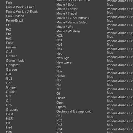
Various Audio / E
Folk
Movie / Sport
Mus
Folk & World / Enka
Movie / Thriller
Various Audio / E
Folk & World / J-Rock
Mus
Movie / Travel
Folk-Holland
Various Audio / E
Movie / Tv-Soundtrack
Forro-Brazil
Mus
Movie / Various Video
Fr1
Various Audio / E
Movie / War
Mus
Fr2
Movie / Western
Various Audio / E
Fre
NCL
Mus
Fu1
Ne1
Various Audio / E
Funk
Ne3
Mus
Fusion
Ne4
Various Audio / E
Ga3
Mus
Neo
Gabber
Various Audio / E
New Age
Game music
Mus
New wave
Gangster
Various Audio / E
No
Mus
Garage
No2
Various Audio / E
Gla
Noise
Mus
Go1
Non
Various Audio / E
Go2
Nu
Mus
Gospel
Nu-
Various Audio / E
Gothic
Mus
Oi
Gr1
Various Audio / E
Oldies
Gri
Mus
Ope
Gro
Various Audio / E
Opera
Mus
Grupero
Orchestral & symphonic
Various Audio / E
H&M
Po1
Mus
H&R
Po2
Various Audio / E
Ha1
Po3
Mus
Ha4
Po4
Various Audio / E
Ha5
Mus