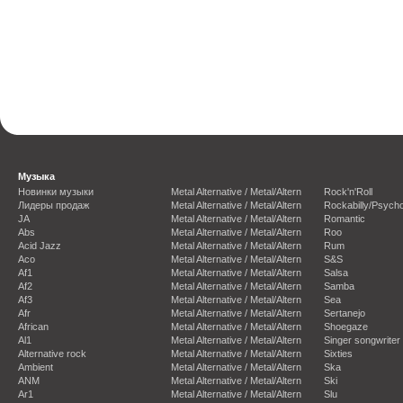
Музыка
Новинки музыки
Metal Alternative / Metal/Altern
Rock'n'Roll
Лидеры продаж
Metal Alternative / Metal/Altern
Rockabilly/Psycho
JA
Metal Alternative / Metal/Altern
Romantic
Abs
Metal Alternative / Metal/Altern
Roo
Acid Jazz
Metal Alternative / Metal/Altern
Rum
Aco
Metal Alternative / Metal/Altern
S&S
Af1
Metal Alternative / Metal/Altern
Salsa
Af2
Metal Alternative / Metal/Altern
Samba
Af3
Metal Alternative / Metal/Altern
Sea
Afr
Metal Alternative / Metal/Altern
Sertanejo
African
Metal Alternative / Metal/Altern
Shoegaze
Al1
Metal Alternative / Metal/Altern
Singer songwriter
Alternative rock
Metal Alternative / Metal/Altern
Sixties
Ambient
Metal Alternative / Metal/Altern
Ska
ANM
Metal Alternative / Metal/Altern
Ski
Ar1
Metal Alternative / Metal/Altern
Slu