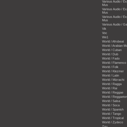
Various Audio / E
Mus
Various Audio / E
Mus
Various Audio / E
Mus
Various Audio / 
Vik
Voc
We1
World / Afrobeat
World / Arabian M
World / Cuban
World / Dub
World / Fado
World / Flamenco
World / Folk
World / Klezmer
World / Latin
World / Mizrachi
World / Ragga
World / Rai
World / Reggae
World / Reggaeto
World / Salsa
World / Soca
World / Spanish
World / Tango
World / Tropical
World / Zydeco
Zou