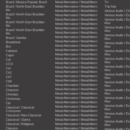
Brazil / Musica Popular Brazil
Metal Alternative / Metal/Altern
Tri
Brazil / North-East Brazilian
Metal Alternative / Metal/Altern
Trip hop
Mu
Metal Alternative / Metal/Altern
Various Audio / C
Brazil / North-East Brazilian
Metal Alternative / Metal/Altern
Various Audio / E
Mu
Metal Alternative / Metal/Altern
Various Audio / E
Brazil / North-East Brazilian
Mus
Metal Alternative / Metal/Altern
Mu
Various Audio / E
Metal Alternative / Metal/Altern
Brazil / North-East Brazilian
Mus
Metal Alternative / Metal/Altern
Mu
Various Audio / E
Metal Alternative / Metal/Altern
Brazil / Samba
Mus
Metal Alternative / Metal/Altern
Breakbeat
Various Audio / E
Metal Alternative / Metal/Altern
Bro
Mus
Metal Alternative / Metal/Altern
Cabaret
Various Audio / E
Metal Alternative / Metal/Altern
Mus
Cajun
Metal Alternative / Metal/Altern
Various Audio / E
Cal
Mus
Metal Alternative / Metal/Altern
CCO
Various Audio / E
Metal Alternative / Metal/Altern
Cel
Mus
Metal Alternative / Metal/Altern
Ch2
Various Audio / E
Metal Alternative / Metal/Altern
Ch7
Mus
Metal Alternative / Metal/Altern
Ch8
Various Audio / E
Metal Alternative / Metal/Altern
Chamber
Mus
Metal Alternative / Metal/Altern
Chanson
Various Audio / E
Metal Alternative / Metal/Altern
Mus
Christian
Metal Alternative / Metal/Altern
Various Audio / E
Christmas
Mus
Metal Alternative / Metal/Altern
Cla
Various Audio / E
Metal Alternative / Metal/Altern
Classical / Classical
Mus
Crossover
Metal Alternative / Metal/Altern
Various Audio / E
Classical / Neo-Classical
Metal Alternative / Metal/Altern
Mus
Classical / Opera
Metal Alternative / Metal/Altern
Various Audio / E
Classical / Religious
Metal Alternative / Metal/Altern
Mus
Classics
Metal Alternative / Metal/Altern
Various Audio / E