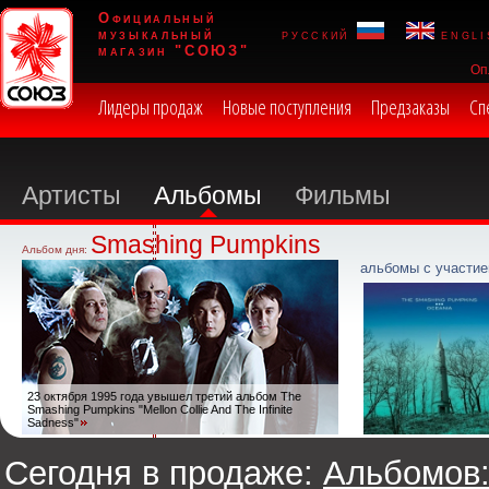
Официальный
музыкальный
русский
engli
магазин "СОЮЗ"
Оп
Лидеры продаж
Новые поступления
Предзаказы
Сп
Артисты
Альбомы
Фильмы
Smashing Pumpkins
Альбом дня:
альбомы с участие
23 октября 1995 года увышел третий альбом The
Smashing Pumpkins "Mellon Collie And The Infinite
Sadness"
Сегодня в продаже:
Альбомов