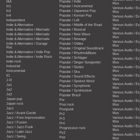
I&A
Popular / Indie
Mus
In1
Popular / Instrumental
Various Audio / E
In2
Popular / Japanese Pop
Mus
In4
Popular / Korean Pop
Various Audio / E
Independent
Popular / Lofi
Mus
Indie & Alternative
Popular / Middle of the Road
Various Audio / E
Mus
Indie & Alternative / Alternativ
Popular / Musical
Various Audio / E
Indie & Alternative / Alternativ
Popular / New Wave
Mus
Indie & Alternative / Alternativ
Popular / Newage
Various Audio / E
Indie & Alternative / Garage
Popular / Oldies
Mus
Roc
Popular / Original Soundtrack
Various Audio / E
Indie & Alternative / Indie Pop
Popular / Rhythm&Blues
Mus
Indie & Alternative / Indie Rock
Popular / Schlager
Various Audio / E
indie-rock
Popular / Singer-Songwriter
Mus
Industrial
Popular / Sixties
Various Audio / E
Instrumental
Mus
Popular / Ska
It1
Various Audio / E
Popular / Sound Effects
Mus
J-R
Popular / Spoken Word
Various Audio / E
Ja1
Popular / Symphonic
Mus
Ja2
Popular / Synthesiser
Various Audio / E
Ja3
Popular Brazil
Mus
Japan pop
Por
Various Audio / E
Japan rock
Post rock
Mus
Jazz
Postpunk
Various Audio / E
Jazz / Avant-Garde
Mus
Pr2
Jazz / Free Improvisation
Various Audio / E
Pr3
Mus
Jazz / Fusion
Pr4
Various Audio / E
Jazz / Jazz-Funk
Progressive rock
Mus
Jazz / Latin Jazz
Ps2
Various Audio / E
Jazz / Swing
Psb
Mus