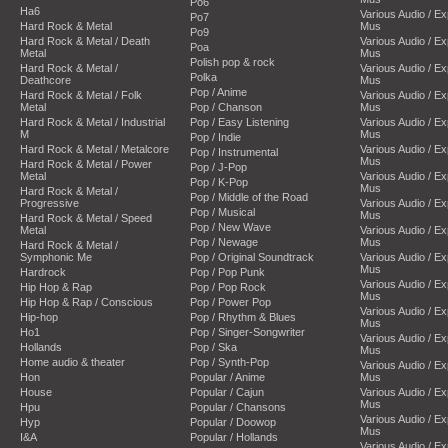
Po6
Ha6
Various Audio / E
Po7
Hard Rock & Metal
Mus
Po9
Hard Rock & Metal / Death
Various Audio / E
Poa
Metal
Mus
Polish pop & rock
Hard Rock & Metal /
Various Audio / E
Polka
Deathcore
Mus
Pop / Anime
Hard Rock & Metal / Folk
Various Audio / E
Metal
Pop / Chanson
Mus
Hard Rock & Metal / Industrial
Pop / Easy Listening
Various Audio / E
M
Mus
Pop / Indie
Hard Rock & Metal / Metalcore
Various Audio / E
Pop / Instrumental
Mus
Hard Rock & Metal / Power
Pop / J-Pop
Metal
Various Audio / E
Pop / K-Pop
Mus
Hard Rock & Metal /
Pop / Middle of the Road
Progressive
Various Audio / E
Pop / Musical
Mus
Hard Rock & Metal / Speed
Pop / New Wave
Metal
Various Audio / E
Pop / Newage
Mus
Hard Rock & Metal /
Symphonic Me
Pop / Original Soundtrack
Various Audio / E
Mus
Hardrock
Pop / Pop Punk
Various Audio / E
Hip Hop & Rap
Pop / Pop Rock
Mus
Hip Hop & Rap / Conscious
Pop / Power Pop
Various Audio / E
Hip-hop
Pop / Rhythm & Blues
Mus
Ho1
Pop / Singer-Songwriter
Various Audio / E
Hollands
Pop / Ska
Mus
Home audio & theater
Pop / Synth-Pop
Various Audio / E
Hon
Popular / Anime
Mus
House
Popular / Cajun
Various Audio / E
Mus
Hpu
Popular / Chansons
Various Audio / E
Hyp
Popular / Doowop
Mus
I&A
Popular / Hollands
Various Audio / E