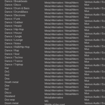
Dance / Breakbeats
Various Audio / E
Metal Alternative / Metal/Altern
Dance / Disco
Mus
Metal Alternative / Metal/Altern
Dance / Drum & Bass
Various Audio / E
Metal Alternative / Metal/Altern
Mus
Dance / Drum&Bass
Metal Alternative / Metal/Altern
Various Audio / E
Dance / Electronic
Metal Alternative / Metal/Altern
Mus
Dance / Funk
Metal Alternative / Metal/Altern
Various Audio / E
Dance / Gabber
Metal Alternative / Metal/Altern
Mus
Dance / Headz
Metal Alternative / Metal/Altern
Various Audio / E
Dance / Hip-Hop
Mus
Metal Alternative / Metal/Altern
Dance / House
Various Audio / E
Metal Alternative / Metal/Altern
Dance / Jungle
Mus
Metal Alternative / Metal/Altern
Dance / Lounge
Various Audio / E
Metal Alternative / Metal/Altern
Mus
Dance / Noise
Metal Alternative / Metal/Altern
Various Audio / E
Dance / R&B/Hip-Hop
Metal Alternative / Metal/Altern
Mus
Dance / Rap
Metal Alternative / Metal/Altern
Various Audio / E
Dance / Soul
Metal Alternative / Metal/Altern
Mus
Dance / Techno
Metal Alternative / Metal/Altern
Various Audio / E
Dance / Trance
Mus
Metal Alternative / Metal/Altern
Dance / Triphop
Various Audio / E
Metal Alternative / Metal/Altern
Dar
Mus
Metal Alternative / Metal/Altern
De1
Various Audio / E
Metal Alternative / Metal/Altern
Mus
De2
Metal Alternative / Metal/Altern
Various Audio / E
Dea
Metal Alternative / Metal/Altern
Mus
Death metal
Metal Alternative / Metal/Altern
Various Audio / E
Dee
Metal Alternative / Metal/Altern
Mus
Del
Metal Alternative / Metal/Altern
Various Audio / E
Disco
Mus
Metal Alternative / Metal/Altern
Dixieland
Various Audio / E
Metal/alternative
Doo wop
Mus
Mi1
Doom metal
Various Audio / E
Middle of the road