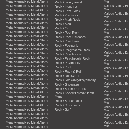
Metal Alternative / Metal/Altern
Mus
Rock / heavy metal
Metal Alternative / Metal/Altern
Various Audio / E
Rock / Industrial
Mus
Metal Alternative / Metal/Altern
Rock / Jazz-Rock
Various Audio / E
Metal Alternative / Metal/Altern
Rock / Krautrock
Mus
Metal Alternative / Metal/Altern
Rock / Math Rock
Various Audio / E
Metal Alternative / Metal/Altern
Rock / Mod
Mus
Metal Alternative / Metal/Altern
Rock / Oi
Various Audio / E
Metal Alternative / Metal/Altern
Rock / Post Rock
Mus
Metal Alternative / Metal/Altern
Rock / Post-Hardcore
Various Audio / E
Metal Alternative / Metal/Altern
Mus
Rock / Post-Punk
Metal Alternative / Metal/Altern
Various Audio / E
Rock / Postpunk
Mus
Metal Alternative / Metal/Altern
Rock / Progressive Rock
Various Audio / E
Metal Alternative / Metal/Altern
Rock / Psychedelic
Mus
Metal Alternative / Metal/Altern
Rock / Psychedelic Rock
Various Audio / E
Metal Alternative / Metal/Altern
Rock / Psychobilly
Mus
Metal Alternative / Metal/Altern
Rock / Punk
Various Audio / E
Metal Alternative / Metal/Altern
Rock / Rock & Roll
Mus
Metal Alternative / Metal/Altern
Rock / Rock&Roll
Various Audio / E
Metal Alternative / Metal/Altern
Mus
Rock / Rockabilly/Psychobilly
Metal Alternative / Metal/Altern
Various Audio / E
Rock / Shoegaze
Mus
Metal Alternative / Metal/Altern
Rock / Southern Rock
Various Audio / E
Metal Alternative / Metal/Altern
Rock / Speed/Thrash/Death
Mus
Metal Alternative / Metal/Altern
Metal
Various Audio / E
Metal Alternative / Metal/Altern
Rock / Stoner Rock
Mus
Metal Alternative / Metal/Altern
Rock / Stonerrock
Various Audio / E
Metal Alternative / Metal/Altern
Rock / Surf
Mus
Metal Alternative / Metal/Altern
Various Audio / E
Metal Alternative / Metal/Altern
Mus
Metal Alternative / Metal/Altern
Various Audio / E
Mus
Metal Alternative / Metal/Altern