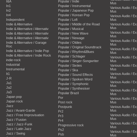
I&A
Popular / Indie
Mus
In1
Popular / Instrumental
Various Audio / E
In2
Popular / Japanese Pop
Mus
In4
Popular / Korean Pop
Various Audio / E
Independent
Popular / Lofi
Mus
Indie & Alternative
Popular / Middle of the Road
Various Audio / E
Mus
Indie & Alternative / Alternativ
Popular / Musical
Various Audio / E
Indie & Alternative / Alternativ
Popular / New Wave
Mus
Indie & Alternative / Alternativ
Popular / Newage
Various Audio / E
Indie & Alternative / Garage
Popular / Oldies
Mus
Roc
Popular / Original Soundtrack
Various Audio / E
Indie & Alternative / Indie Pop
Popular / Rhythm&Blues
Mus
Indie & Alternative / Indie Rock
Popular / Schlager
Various Audio / E
indie-rock
Popular / Singer-Songwriter
Mus
Industrial
Popular / Sixties
Various Audio / E
Instrumental
Mus
Popular / Ska
It1
Various Audio / E
Popular / Sound Effects
Mus
J-R
Popular / Spoken Word
Various Audio / E
Ja1
Popular / Symphonic
Mus
Ja2
Popular / Synthesiser
Various Audio / E
Ja3
Popular Brazil
Mus
Japan pop
Por
Various Audio / E
Japan rock
Post rock
Mus
Jazz
Postpunk
Various Audio / E
Jazz / Avant-Garde
Mus
Pr2
Jazz / Free Improvisation
Various Audio / E
Pr3
Mus
Jazz / Fusion
Pr4
Various Audio / E
Jazz / Jazz-Funk
Progressive rock
Mus
Jazz / Latin Jazz
Ps2
Various Audio / E
Jazz / Swing
Psb
Mus