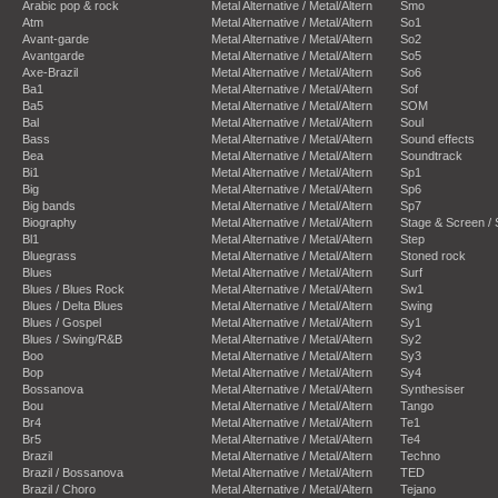
Arabic pop & rock
Metal Alternative / Metal/Altern
Smo
Atm
Metal Alternative / Metal/Altern
So1
Avant-garde
Metal Alternative / Metal/Altern
So2
Avantgarde
Metal Alternative / Metal/Altern
So5
Axe-Brazil
Metal Alternative / Metal/Altern
So6
Ba1
Metal Alternative / Metal/Altern
Sof
Ba5
Metal Alternative / Metal/Altern
SOM
Bal
Metal Alternative / Metal/Altern
Soul
Bass
Metal Alternative / Metal/Altern
Sound effects
Bea
Metal Alternative / Metal/Altern
Soundtrack
Bi1
Metal Alternative / Metal/Altern
Sp1
Big
Metal Alternative / Metal/Altern
Sp6
Big bands
Metal Alternative / Metal/Altern
Sp7
Biography
Metal Alternative / Metal/Altern
Stage & Screen /
Bl1
Metal Alternative / Metal/Altern
Step
Bluegrass
Metal Alternative / Metal/Altern
Stoned rock
Blues
Metal Alternative / Metal/Altern
Surf
Blues / Blues Rock
Metal Alternative / Metal/Altern
Sw1
Blues / Delta Blues
Metal Alternative / Metal/Altern
Swing
Blues / Gospel
Metal Alternative / Metal/Altern
Sy1
Blues / Swing/R&B
Metal Alternative / Metal/Altern
Sy2
Boo
Metal Alternative / Metal/Altern
Sy3
Bop
Metal Alternative / Metal/Altern
Sy4
Bossanova
Metal Alternative / Metal/Altern
Synthesiser
Bou
Metal Alternative / Metal/Altern
Tango
Br4
Metal Alternative / Metal/Altern
Te1
Br5
Metal Alternative / Metal/Altern
Te4
Brazil
Metal Alternative / Metal/Altern
Techno
Brazil / Bossanova
Metal Alternative / Metal/Altern
TED
Brazil / Choro
Metal Alternative / Metal/Altern
Tejano