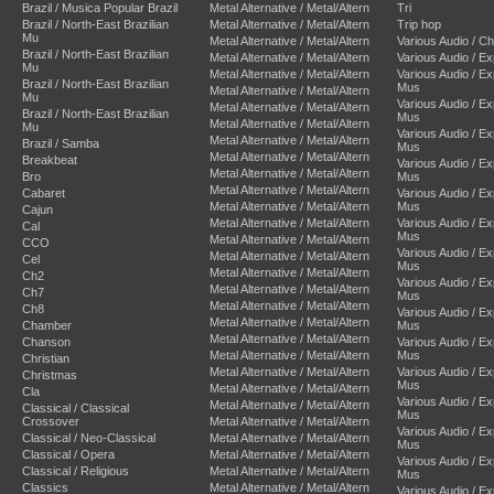
Brazil / Musica Popular Brazil
Metal Alternative / Metal/Altern
Tri
Brazil / North-East Brazilian
Metal Alternative / Metal/Altern
Trip hop
Mu
Metal Alternative / Metal/Altern
Various Audio / C
Brazil / North-East Brazilian
Metal Alternative / Metal/Altern
Various Audio / E
Mu
Metal Alternative / Metal/Altern
Various Audio / E
Brazil / North-East Brazilian
Mus
Metal Alternative / Metal/Altern
Mu
Various Audio / E
Metal Alternative / Metal/Altern
Brazil / North-East Brazilian
Mus
Metal Alternative / Metal/Altern
Mu
Various Audio / E
Metal Alternative / Metal/Altern
Brazil / Samba
Mus
Metal Alternative / Metal/Altern
Breakbeat
Various Audio / E
Metal Alternative / Metal/Altern
Bro
Mus
Metal Alternative / Metal/Altern
Cabaret
Various Audio / E
Metal Alternative / Metal/Altern
Mus
Cajun
Metal Alternative / Metal/Altern
Various Audio / E
Cal
Mus
Metal Alternative / Metal/Altern
CCO
Various Audio / E
Metal Alternative / Metal/Altern
Cel
Mus
Metal Alternative / Metal/Altern
Ch2
Various Audio / E
Metal Alternative / Metal/Altern
Ch7
Mus
Metal Alternative / Metal/Altern
Ch8
Various Audio / E
Metal Alternative / Metal/Altern
Chamber
Mus
Metal Alternative / Metal/Altern
Chanson
Various Audio / E
Metal Alternative / Metal/Altern
Mus
Christian
Metal Alternative / Metal/Altern
Various Audio / E
Christmas
Mus
Metal Alternative / Metal/Altern
Cla
Various Audio / E
Metal Alternative / Metal/Altern
Classical / Classical
Mus
Crossover
Metal Alternative / Metal/Altern
Various Audio / E
Classical / Neo-Classical
Metal Alternative / Metal/Altern
Mus
Classical / Opera
Metal Alternative / Metal/Altern
Various Audio / E
Classical / Religious
Metal Alternative / Metal/Altern
Mus
Classics
Metal Alternative / Metal/Altern
Various Audio / E