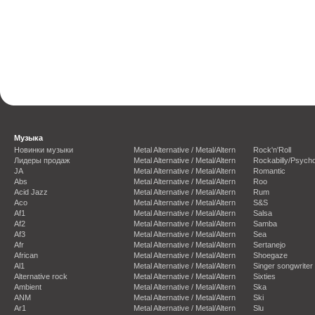
Музыка
Новинки музыки
Metal Alternative / Metal/Altern
Rock'n'Roll
Лидеры продаж
Metal Alternative / Metal/Altern
Rockabilly/Psycho
JA
Metal Alternative / Metal/Altern
Romantic
Abs
Metal Alternative / Metal/Altern
Roo
Acid Jazz
Metal Alternative / Metal/Altern
Rum
Aco
Metal Alternative / Metal/Altern
S&S
Af1
Metal Alternative / Metal/Altern
Salsa
Af2
Metal Alternative / Metal/Altern
Samba
Af3
Metal Alternative / Metal/Altern
Sea
Afr
Metal Alternative / Metal/Altern
Sertanejo
African
Metal Alternative / Metal/Altern
Shoegaze
Al1
Metal Alternative / Metal/Altern
Singer songwriter
Alternative rock
Metal Alternative / Metal/Altern
Sixties
Ambient
Metal Alternative / Metal/Altern
Ska
ANM
Metal Alternative / Metal/Altern
Ski
Ar1
Metal Alternative / Metal/Altern
Slu