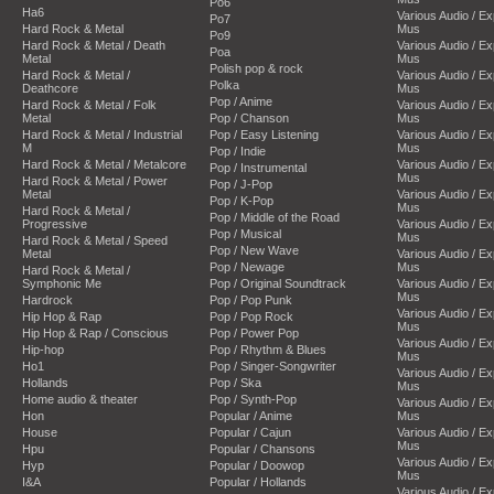
Po6
Ha6
Various Audio / E
Po7
Hard Rock & Metal
Mus
Po9
Hard Rock & Metal / Death
Various Audio / E
Poa
Metal
Mus
Polish pop & rock
Hard Rock & Metal /
Various Audio / E
Polka
Deathcore
Mus
Pop / Anime
Hard Rock & Metal / Folk
Various Audio / E
Metal
Pop / Chanson
Mus
Hard Rock & Metal / Industrial
Pop / Easy Listening
Various Audio / E
M
Mus
Pop / Indie
Hard Rock & Metal / Metalcore
Various Audio / E
Pop / Instrumental
Mus
Hard Rock & Metal / Power
Pop / J-Pop
Metal
Various Audio / E
Pop / K-Pop
Mus
Hard Rock & Metal /
Pop / Middle of the Road
Progressive
Various Audio / E
Pop / Musical
Mus
Hard Rock & Metal / Speed
Pop / New Wave
Metal
Various Audio / E
Pop / Newage
Mus
Hard Rock & Metal /
Symphonic Me
Pop / Original Soundtrack
Various Audio / E
Mus
Hardrock
Pop / Pop Punk
Various Audio / E
Hip Hop & Rap
Pop / Pop Rock
Mus
Hip Hop & Rap / Conscious
Pop / Power Pop
Various Audio / E
Hip-hop
Pop / Rhythm & Blues
Mus
Ho1
Pop / Singer-Songwriter
Various Audio / E
Hollands
Pop / Ska
Mus
Home audio & theater
Pop / Synth-Pop
Various Audio / E
Hon
Popular / Anime
Mus
House
Popular / Cajun
Various Audio / E
Mus
Hpu
Popular / Chansons
Various Audio / E
Hyp
Popular / Doowop
Mus
I&A
Popular / Hollands
Various Audio / E