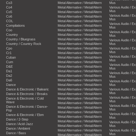
Co3
Metal Alternative / Metal/Altern
Mus
Co4
Metal Alternative / Metal/Altern
Various Audio / E
Mus
Co5
Metal Alternative / Metal/Altern
Various Audio / E
Co6
Metal Alternative / Metal/Altern
Mus
COL
Metal Alternative / Metal/Altern
Various Audio / E
Compilations
Metal Alternative / Metal/Altern
Mus
Coo
Metal Alternative / Metal/Altern
Various Audio / E
Country
Metal Alternative / Metal/Altern
Mus
Country / Bluegrass
Metal Alternative / Metal/Altern
Various Audio / E
Country / Country Rock
Metal Alternative / Metal/Altern
Mus
Cpo
Metal Alternative / Metal/Altern
Various Audio / E
Mus
Cr1
Metal Alternative / Metal/Altern
Various Audio / E
Cuban
Metal Alternative / Metal/Altern
Mus
Cum
Metal Alternative / Metal/Altern
Various Audio / E
D&E
Metal Alternative / Metal/Altern
Mus
Da1
Metal Alternative / Metal/Altern
Various Audio / E
Da2
Metal Alternative / Metal/Altern
Mus
Da6
Metal Alternative / Metal/Altern
Various Audio / E
Dance
Metal Alternative / Metal/Altern
Mus
Dance & Electronic / Balearic
Metal Alternative / Metal/Altern
Various Audio / E
Mus
Dance & Electronic / Breaks
Metal Alternative / Metal/Altern
Various Audio / E
Dance & Electronic / Cold
Metal Alternative / Metal/Altern
Mus
Wave
Metal Alternative / Metal/Altern
Various Audio / E
Dance & Electronic / Dance-
Metal Alternative / Metal/Altern
Mus
Pop
Metal Alternative / Metal/Altern
Various Audio / E
Dance & Electronic / Ebm
Metal Alternative / Metal/Altern
Mus
Dance / 2-Step
Metal Alternative / Metal/Altern
Various Audio / E
Dance / Acid-Jazz
Metal Alternative / Metal/Altern
Mus
Dance / Ambient
Metal Alternative / Metal/Altern
Various Audio / E
Dance / Bass
Mus
Metal Alternative / Metal/Altern