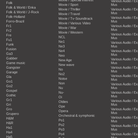
Various Audio / E
Folk
Movie / Sport
Mus
Folk & World / Enka
Movie / Thriller
Various Audio / E
Folk & World / J-Rock
Mus
Movie / Travel
Folk-Holland
Various Audio / E
Movie / Tv-Soundtrack
Forro-Brazil
Mus
Movie / Various Video
Fr1
Various Audio / E
Movie / War
Mus
Fr2
Movie / Western
Various Audio / E
Fre
NCL
Mus
Fu1
Ne1
Various Audio / E
Funk
Ne3
Mus
Fusion
Ne4
Various Audio / E
Ga3
Mus
Neo
Gabber
Various Audio / E
New Age
Game music
Mus
New wave
Gangster
Various Audio / E
No
Mus
Garage
No2
Various Audio / E
Gla
Noise
Mus
Go1
Non
Various Audio / E
Go2
Nu
Mus
Gospel
Nu-
Various Audio / E
Gothic
Mus
Oi
Gr1
Various Audio / E
Oldies
Gri
Mus
Ope
Gro
Various Audio / E
Opera
Mus
Grupero
Orchestral & symphonic
Various Audio / E
H&M
Po1
Mus
H&R
Po2
Various Audio / E
Ha1
Po3
Mus
Ha4
Po4
Various Audio / E
Ha5
Mus