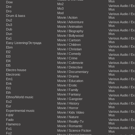
Mus
Dow
Mo2
Various Audio / E
Dre
Mo3
Mus
Dro
Mod
Various Audio / E
Drum & bass
Movie / Action
Mus
Du2
Movie / Adventure
Various Audio / E
Du3
Mus
Movie / Animation
Dub
Various Audio / E
Movie / Biography
Dun
Mus
Movie / Bollywood
Ea1
Various Audio / E
Movie / Cartoon
Mus
Easy Listening/Эстрада
Movie / Children
Various Audio / E
Ebm
Movie / Christian
Mus
El2
Movie / Comedy
Various Audio / E
El3
Movie / Crime
Mus
El4
Movie / Cultmovie
Various Audio / E
El5
Mus
Movie / Detective
Electro house
Various Audio / E
Movie / Documentary
Electronic
Mus
Movie / Drama
Em1
Various Audio / E
Movie / Education
Mus
Enk
Movie / Erotic
Various Audio / E
Et1
Movie / Family
Mus
Eth
Movie / Fantasy
Various Audio / E
Ethno/World music
Movie / Gangster
Mus
Eu2
Movie / History
Various Audio / E
Eur
Mus
Movie / Horror
Experimental music
Various Audio / E
Movie / Kids Video
F&W
Mus
Movie / Nature
Fado
Various Audio / E
Movie / Reality-Tv
Mus
Flamenco
Movie / Romantic
Various Audio / E
Fo1
Movie / Science Fiction
Mus
Fo2
Movie / Special Interest