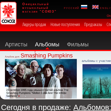
Официальный
музыкальный
русский
engli
магазин "СОЮЗ"
Оп
Лидеры продаж
Новые поступления
Предзаказы
Сп
Артисты
Альбомы
Фильмы
Smashing Pumpkins
Альбом дня:
альбомы с участие
23 октября 1995 года увышел третий альбом The
Smashing Pumpkins "Mellon Collie And The Infinite
Sadness"
Сегодня в продаже:
Альбомов