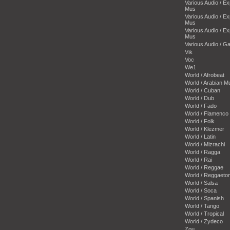
Various Audio / E
Mus
Various Audio / E
Mus
Various Audio / E
Mus
Various Audio / 
Vik
Voc
We1
World / Afrobeat
World / Arabian M
World / Cuban
World / Dub
World / Fado
World / Flamenco
World / Folk
World / Klezmer
World / Latin
World / Mizrachi
World / Ragga
World / Rai
World / Reggae
World / Reggaeto
World / Salsa
World / Soca
World / Spanish
World / Tango
World / Tropical
World / Zydeco
Zou