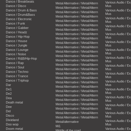
Dance / Breakbeats
Various Audio / E
Metal Alternative / Metal/Altern
Dance / Disco
Mus
Metal Alternative / Metal/Altern
Dance / Drum & Bass
Various Audio / E
Metal Alternative / Metal/Altern
Mus
Dance / Drum&Bass
Metal Alternative / Metal/Altern
Various Audio / E
Dance / Electronic
Metal Alternative / Metal/Altern
Mus
Dance / Funk
Metal Alternative / Metal/Altern
Various Audio / E
Dance / Gabber
Metal Alternative / Metal/Altern
Mus
Dance / Headz
Metal Alternative / Metal/Altern
Various Audio / E
Dance / Hip-Hop
Mus
Metal Alternative / Metal/Altern
Dance / House
Various Audio / E
Metal Alternative / Metal/Altern
Dance / Jungle
Mus
Metal Alternative / Metal/Altern
Dance / Lounge
Various Audio / E
Metal Alternative / Metal/Altern
Mus
Dance / Noise
Metal Alternative / Metal/Altern
Various Audio / E
Dance / R&B/Hip-Hop
Metal Alternative / Metal/Altern
Mus
Dance / Rap
Metal Alternative / Metal/Altern
Various Audio / E
Dance / Soul
Metal Alternative / Metal/Altern
Mus
Dance / Techno
Metal Alternative / Metal/Altern
Various Audio / E
Dance / Trance
Mus
Metal Alternative / Metal/Altern
Dance / Triphop
Various Audio / E
Metal Alternative / Metal/Altern
Dar
Mus
Metal Alternative / Metal/Altern
De1
Various Audio / E
Metal Alternative / Metal/Altern
Mus
De2
Metal Alternative / Metal/Altern
Various Audio / E
Dea
Metal Alternative / Metal/Altern
Mus
Death metal
Metal Alternative / Metal/Altern
Various Audio / E
Dee
Metal Alternative / Metal/Altern
Mus
Del
Metal Alternative / Metal/Altern
Various Audio / E
Disco
Mus
Metal Alternative / Metal/Altern
Dixieland
Various Audio / E
Metal/alternative
Doo wop
Mus
Mi1
Doom metal
Various Audio / E
Middle of the road