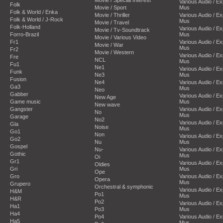
Various Audio / E
Folk
Movie / Sport
Mus
Folk & World / Enka
Movie / Thriller
Various Audio / E
Folk & World / J-Rock
Mus
Movie / Travel
Folk-Holland
Various Audio / E
Movie / Tv-Soundtrack
Forro-Brazil
Mus
Movie / Various Video
Fr1
Various Audio / E
Movie / War
Mus
Fr2
Movie / Western
Various Audio / E
Fre
NCL
Mus
Fu1
Ne1
Various Audio / E
Funk
Ne3
Mus
Fusion
Ne4
Various Audio / E
Ga3
Mus
Neo
Gabber
Various Audio / E
New Age
Game music
Mus
New wave
Gangster
Various Audio / E
No
Mus
Garage
No2
Various Audio / E
Gla
Noise
Mus
Go1
Non
Various Audio / E
Go2
Nu
Mus
Gospel
Nu-
Various Audio / E
Gothic
Mus
Oi
Gr1
Various Audio / E
Oldies
Gri
Mus
Ope
Gro
Various Audio / E
Opera
Mus
Grupero
Orchestral & symphonic
Various Audio / E
H&M
Po1
Mus
H&R
Po2
Various Audio / E
Ha1
Po3
Mus
Ha4
Po4
Various Audio / E
Ha5
Mus