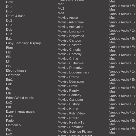
Mus
Dow
Mo2
Various Audio / E
Dre
Mo3
Mus
Dro
Mod
Various Audio / E
Drum & bass
Movie / Action
Mus
Du2
Movie / Adventure
Various Audio / E
Du3
Mus
Movie / Animation
Dub
Various Audio / E
Movie / Biography
Dun
Mus
Movie / Bollywood
Ea1
Various Audio / E
Movie / Cartoon
Mus
Easy Listening/Эстрада
Movie / Children
Various Audio / E
Ebm
Movie / Christian
Mus
El2
Movie / Comedy
Various Audio / E
El3
Movie / Crime
Mus
El4
Movie / Cultmovie
Various Audio / E
El5
Mus
Movie / Detective
Electro house
Various Audio / E
Movie / Documentary
Electronic
Mus
Movie / Drama
Em1
Various Audio / E
Movie / Education
Mus
Enk
Movie / Erotic
Various Audio / E
Et1
Movie / Family
Mus
Eth
Movie / Fantasy
Various Audio / E
Ethno/World music
Movie / Gangster
Mus
Eu2
Movie / History
Various Audio / E
Eur
Mus
Movie / Horror
Experimental music
Various Audio / E
Movie / Kids Video
F&W
Mus
Movie / Nature
Fado
Various Audio / E
Movie / Reality-Tv
Mus
Flamenco
Movie / Romantic
Various Audio / E
Fo1
Movie / Science Fiction
Mus
Fo2
Movie / Special Interest