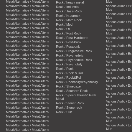
Metal Alternative / Metal/Altern
Mus
Rock / heavy metal
Metal Alternative / Metal/Altern
Various Audio / E
Rock / Industrial
Mus
Metal Alternative / Metal/Altern
Rock / Jazz-Rock
Various Audio / E
Metal Alternative / Metal/Altern
Rock / Krautrock
Mus
Metal Alternative / Metal/Altern
Rock / Math Rock
Various Audio / E
Metal Alternative / Metal/Altern
Rock / Mod
Mus
Metal Alternative / Metal/Altern
Rock / Oi
Various Audio / E
Metal Alternative / Metal/Altern
Rock / Post Rock
Mus
Metal Alternative / Metal/Altern
Rock / Post-Hardcore
Various Audio / E
Metal Alternative / Metal/Altern
Mus
Rock / Post-Punk
Metal Alternative / Metal/Altern
Various Audio / E
Rock / Postpunk
Mus
Metal Alternative / Metal/Altern
Rock / Progressive Rock
Various Audio / E
Metal Alternative / Metal/Altern
Rock / Psychedelic
Mus
Metal Alternative / Metal/Altern
Rock / Psychedelic Rock
Various Audio / E
Metal Alternative / Metal/Altern
Rock / Psychobilly
Mus
Metal Alternative / Metal/Altern
Rock / Punk
Various Audio / E
Metal Alternative / Metal/Altern
Rock / Rock & Roll
Mus
Metal Alternative / Metal/Altern
Rock / Rock&Roll
Various Audio / E
Metal Alternative / Metal/Altern
Mus
Rock / Rockabilly/Psychobilly
Metal Alternative / Metal/Altern
Various Audio / E
Rock / Shoegaze
Mus
Metal Alternative / Metal/Altern
Rock / Southern Rock
Various Audio / E
Metal Alternative / Metal/Altern
Rock / Speed/Thrash/Death
Mus
Metal Alternative / Metal/Altern
Metal
Various Audio / E
Metal Alternative / Metal/Altern
Rock / Stoner Rock
Mus
Metal Alternative / Metal/Altern
Rock / Stonerrock
Various Audio / E
Metal Alternative / Metal/Altern
Rock / Surf
Mus
Metal Alternative / Metal/Altern
Various Audio / E
Metal Alternative / Metal/Altern
Mus
Metal Alternative / Metal/Altern
Various Audio / E
Mus
Metal Alternative / Metal/Altern