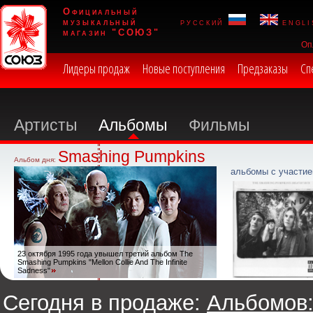
Официальный
музыкальный
русский
engli
магазин "СОЮЗ"
Оп
Лидеры продаж
Новые поступления
Предзаказы
Сп
Артисты
Альбомы
Фильмы
Smashing Pumpkins
Альбом дня:
альбомы с участие
23 октября 1995 года увышел третий альбом The
Smashing Pumpkins "Mellon Collie And The Infinite
Sadness"
Сегодня в продаже:
Альбомов