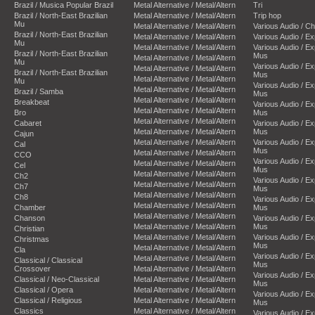
Brazil / Musica Popular Brazil
Metal Alternative / Metal/Altern
Tri
Brazil / North-East Brazilian
Metal Alternative / Metal/Altern
Trip hop
Mu
Metal Alternative / Metal/Altern
Various Audio / C
Brazil / North-East Brazilian
Metal Alternative / Metal/Altern
Various Audio / E
Mu
Metal Alternative / Metal/Altern
Various Audio / E
Brazil / North-East Brazilian
Mus
Metal Alternative / Metal/Altern
Mu
Various Audio / E
Metal Alternative / Metal/Altern
Brazil / North-East Brazilian
Mus
Metal Alternative / Metal/Altern
Mu
Various Audio / E
Metal Alternative / Metal/Altern
Brazil / Samba
Mus
Metal Alternative / Metal/Altern
Breakbeat
Various Audio / E
Metal Alternative / Metal/Altern
Bro
Mus
Metal Alternative / Metal/Altern
Cabaret
Various Audio / E
Metal Alternative / Metal/Altern
Mus
Cajun
Metal Alternative / Metal/Altern
Various Audio / E
Cal
Mus
Metal Alternative / Metal/Altern
CCO
Various Audio / E
Metal Alternative / Metal/Altern
Cel
Mus
Metal Alternative / Metal/Altern
Ch2
Various Audio / E
Metal Alternative / Metal/Altern
Ch7
Mus
Metal Alternative / Metal/Altern
Ch8
Various Audio / E
Metal Alternative / Metal/Altern
Chamber
Mus
Metal Alternative / Metal/Altern
Chanson
Various Audio / E
Metal Alternative / Metal/Altern
Mus
Christian
Metal Alternative / Metal/Altern
Various Audio / E
Christmas
Mus
Metal Alternative / Metal/Altern
Cla
Various Audio / E
Metal Alternative / Metal/Altern
Classical / Classical
Mus
Crossover
Metal Alternative / Metal/Altern
Various Audio / E
Classical / Neo-Classical
Metal Alternative / Metal/Altern
Mus
Classical / Opera
Metal Alternative / Metal/Altern
Various Audio / E
Classical / Religious
Metal Alternative / Metal/Altern
Mus
Classics
Metal Alternative / Metal/Altern
Various Audio / E