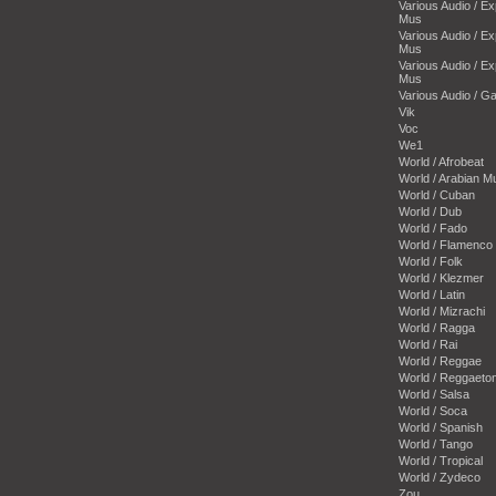
Various Audio / E
Mus
Various Audio / E
Mus
Various Audio / E
Mus
Various Audio / 
Vik
Voc
We1
World / Afrobeat
World / Arabian M
World / Cuban
World / Dub
World / Fado
World / Flamenco
World / Folk
World / Klezmer
World / Latin
World / Mizrachi
World / Ragga
World / Rai
World / Reggae
World / Reggaeto
World / Salsa
World / Soca
World / Spanish
World / Tango
World / Tropical
World / Zydeco
Zou