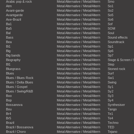
Arabic pop & rock
Metal Alternative / Metal/Altern
Smo
Atm
Metal Alternative / Metal/Altern
So1
Avant-garde
Metal Alternative / Metal/Altern
So2
Avantgarde
Metal Alternative / Metal/Altern
So5
Axe-Brazil
Metal Alternative / Metal/Altern
So6
Ba1
Metal Alternative / Metal/Altern
Sof
Ba5
Metal Alternative / Metal/Altern
SOM
Bal
Metal Alternative / Metal/Altern
Soul
Bass
Metal Alternative / Metal/Altern
Sound effects
Bea
Metal Alternative / Metal/Altern
Soundtrack
Bi1
Metal Alternative / Metal/Altern
Sp1
Big
Metal Alternative / Metal/Altern
Sp6
Big bands
Metal Alternative / Metal/Altern
Sp7
Biography
Metal Alternative / Metal/Altern
Stage & Screen /
Bl1
Metal Alternative / Metal/Altern
Step
Bluegrass
Metal Alternative / Metal/Altern
Stoned rock
Blues
Metal Alternative / Metal/Altern
Surf
Blues / Blues Rock
Metal Alternative / Metal/Altern
Sw1
Blues / Delta Blues
Metal Alternative / Metal/Altern
Swing
Blues / Gospel
Metal Alternative / Metal/Altern
Sy1
Blues / Swing/R&B
Metal Alternative / Metal/Altern
Sy2
Boo
Metal Alternative / Metal/Altern
Sy3
Bop
Metal Alternative / Metal/Altern
Sy4
Bossanova
Metal Alternative / Metal/Altern
Synthesiser
Bou
Metal Alternative / Metal/Altern
Tango
Br4
Metal Alternative / Metal/Altern
Te1
Br5
Metal Alternative / Metal/Altern
Te4
Brazil
Metal Alternative / Metal/Altern
Techno
Brazil / Bossanova
Metal Alternative / Metal/Altern
TED
Brazil / Choro
Metal Alternative / Metal/Altern
Tejano