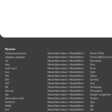
Музыка
Новинки музыки
Metal Alternative / Metal/Altern
Rock'n'Roll
Лидеры продаж
Metal Alternative / Metal/Altern
Rockabilly/Psycho
JA
Metal Alternative / Metal/Altern
Romantic
Abs
Metal Alternative / Metal/Altern
Roo
Acid Jazz
Metal Alternative / Metal/Altern
Rum
Aco
Metal Alternative / Metal/Altern
S&S
Af1
Metal Alternative / Metal/Altern
Salsa
Af2
Metal Alternative / Metal/Altern
Samba
Af3
Metal Alternative / Metal/Altern
Sea
Afr
Metal Alternative / Metal/Altern
Sertanejo
African
Metal Alternative / Metal/Altern
Shoegaze
Al1
Metal Alternative / Metal/Altern
Singer songwriter
Alternative rock
Metal Alternative / Metal/Altern
Sixties
Ambient
Metal Alternative / Metal/Altern
Ska
ANM
Metal Alternative / Metal/Altern
Ski
Ar1
Metal Alternative / Metal/Altern
Slu