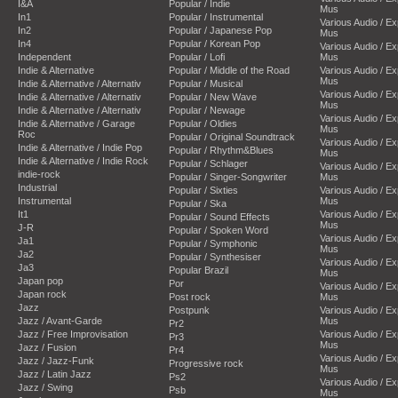
I&A
Popular / Indie
Mus
In1
Popular / Instrumental
Various Audio / E
In2
Popular / Japanese Pop
Mus
In4
Popular / Korean Pop
Various Audio / E
Independent
Popular / Lofi
Mus
Indie & Alternative
Popular / Middle of the Road
Various Audio / E
Mus
Indie & Alternative / Alternativ
Popular / Musical
Various Audio / E
Indie & Alternative / Alternativ
Popular / New Wave
Mus
Indie & Alternative / Alternativ
Popular / Newage
Various Audio / E
Indie & Alternative / Garage
Popular / Oldies
Mus
Roc
Popular / Original Soundtrack
Various Audio / E
Indie & Alternative / Indie Pop
Popular / Rhythm&Blues
Mus
Indie & Alternative / Indie Rock
Popular / Schlager
Various Audio / E
indie-rock
Popular / Singer-Songwriter
Mus
Industrial
Popular / Sixties
Various Audio / E
Instrumental
Mus
Popular / Ska
It1
Various Audio / E
Popular / Sound Effects
Mus
J-R
Popular / Spoken Word
Various Audio / E
Ja1
Popular / Symphonic
Mus
Ja2
Popular / Synthesiser
Various Audio / E
Ja3
Popular Brazil
Mus
Japan pop
Por
Various Audio / E
Japan rock
Post rock
Mus
Jazz
Postpunk
Various Audio / E
Jazz / Avant-Garde
Mus
Pr2
Jazz / Free Improvisation
Various Audio / E
Pr3
Mus
Jazz / Fusion
Pr4
Various Audio / E
Jazz / Jazz-Funk
Progressive rock
Mus
Jazz / Latin Jazz
Ps2
Various Audio / E
Jazz / Swing
Psb
Mus