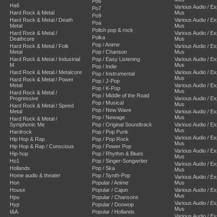
Po6
Ha6
Various Audio / E
Po7
Hard Rock & Metal
Mus
Po9
Hard Rock & Metal / Death
Various Audio / E
Poa
Metal
Mus
Polish pop & rock
Hard Rock & Metal /
Various Audio / E
Polka
Deathcore
Mus
Pop / Anime
Hard Rock & Metal / Folk
Various Audio / E
Metal
Pop / Chanson
Mus
Hard Rock & Metal / Industrial
Pop / Easy Listening
Various Audio / E
M
Mus
Pop / Indie
Hard Rock & Metal / Metalcore
Various Audio / E
Pop / Instrumental
Mus
Hard Rock & Metal / Power
Pop / J-Pop
Metal
Various Audio / E
Pop / K-Pop
Mus
Hard Rock & Metal /
Pop / Middle of the Road
Progressive
Various Audio / E
Pop / Musical
Mus
Hard Rock & Metal / Speed
Pop / New Wave
Metal
Various Audio / E
Pop / Newage
Mus
Hard Rock & Metal /
Symphonic Me
Pop / Original Soundtrack
Various Audio / E
Mus
Hardrock
Pop / Pop Punk
Various Audio / E
Hip Hop & Rap
Pop / Pop Rock
Mus
Hip Hop & Rap / Conscious
Pop / Power Pop
Various Audio / E
Hip-hop
Pop / Rhythm & Blues
Mus
Ho1
Pop / Singer-Songwriter
Various Audio / E
Hollands
Pop / Ska
Mus
Home audio & theater
Pop / Synth-Pop
Various Audio / E
Hon
Popular / Anime
Mus
House
Popular / Cajun
Various Audio / E
Mus
Hpu
Popular / Chansons
Various Audio / E
Hyp
Popular / Doowop
Mus
I&A
Popular / Hollands
Various Audio / E