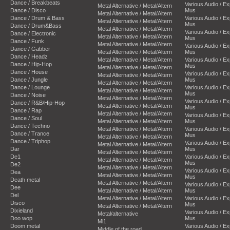
Dance / Breakbeats
Various Audio / E
Metal Alternative / Metal/Altern
Dance / Disco
Mus
Metal Alternative / Metal/Altern
Dance / Drum & Bass
Various Audio / E
Metal Alternative / Metal/Altern
Mus
Dance / Drum&Bass
Metal Alternative / Metal/Altern
Various Audio / E
Dance / Electronic
Metal Alternative / Metal/Altern
Mus
Dance / Funk
Metal Alternative / Metal/Altern
Various Audio / E
Dance / Gabber
Metal Alternative / Metal/Altern
Mus
Dance / Headz
Metal Alternative / Metal/Altern
Various Audio / E
Dance / Hip-Hop
Mus
Metal Alternative / Metal/Altern
Dance / House
Various Audio / E
Metal Alternative / Metal/Altern
Dance / Jungle
Mus
Metal Alternative / Metal/Altern
Dance / Lounge
Various Audio / E
Metal Alternative / Metal/Altern
Mus
Dance / Noise
Metal Alternative / Metal/Altern
Various Audio / E
Dance / R&B/Hip-Hop
Metal Alternative / Metal/Altern
Mus
Dance / Rap
Metal Alternative / Metal/Altern
Various Audio / E
Dance / Soul
Metal Alternative / Metal/Altern
Mus
Dance / Techno
Metal Alternative / Metal/Altern
Various Audio / E
Dance / Trance
Mus
Metal Alternative / Metal/Altern
Dance / Triphop
Various Audio / E
Metal Alternative / Metal/Altern
Dar
Mus
Metal Alternative / Metal/Altern
De1
Various Audio / E
Metal Alternative / Metal/Altern
Mus
De2
Metal Alternative / Metal/Altern
Various Audio / E
Dea
Metal Alternative / Metal/Altern
Mus
Death metal
Metal Alternative / Metal/Altern
Various Audio / E
Dee
Metal Alternative / Metal/Altern
Mus
Del
Metal Alternative / Metal/Altern
Various Audio / E
Disco
Mus
Metal Alternative / Metal/Altern
Dixieland
Various Audio / E
Metal/alternative
Doo wop
Mus
Mi1
Doom metal
Various Audio / E
Middle of the road