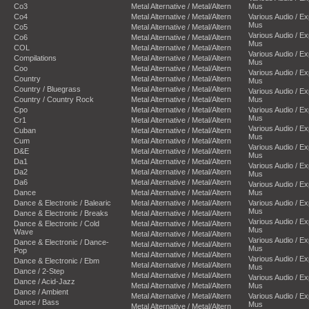
Co3
Metal Alternative / Metal/Altern
Mus
Co4
Metal Alternative / Metal/Altern
Various Audio / E
Mus
Co5
Metal Alternative / Metal/Altern
Various Audio / E
Co6
Metal Alternative / Metal/Altern
Mus
COL
Metal Alternative / Metal/Altern
Various Audio / E
Compilations
Metal Alternative / Metal/Altern
Mus
Coo
Metal Alternative / Metal/Altern
Various Audio / E
Country
Metal Alternative / Metal/Altern
Mus
Country / Bluegrass
Metal Alternative / Metal/Altern
Various Audio / E
Country / Country Rock
Metal Alternative / Metal/Altern
Mus
Cpo
Metal Alternative / Metal/Altern
Various Audio / E
Mus
Cr1
Metal Alternative / Metal/Altern
Various Audio / E
Cuban
Metal Alternative / Metal/Altern
Mus
Cum
Metal Alternative / Metal/Altern
Various Audio / E
D&E
Metal Alternative / Metal/Altern
Mus
Da1
Metal Alternative / Metal/Altern
Various Audio / E
Da2
Metal Alternative / Metal/Altern
Mus
Da6
Metal Alternative / Metal/Altern
Various Audio / E
Dance
Metal Alternative / Metal/Altern
Mus
Dance & Electronic / Balearic
Metal Alternative / Metal/Altern
Various Audio / E
Mus
Dance & Electronic / Breaks
Metal Alternative / Metal/Altern
Various Audio / E
Dance & Electronic / Cold
Metal Alternative / Metal/Altern
Mus
Wave
Metal Alternative / Metal/Altern
Various Audio / E
Dance & Electronic / Dance-
Metal Alternative / Metal/Altern
Mus
Pop
Metal Alternative / Metal/Altern
Various Audio / E
Dance & Electronic / Ebm
Metal Alternative / Metal/Altern
Mus
Dance / 2-Step
Metal Alternative / Metal/Altern
Various Audio / E
Dance / Acid-Jazz
Metal Alternative / Metal/Altern
Mus
Dance / Ambient
Metal Alternative / Metal/Altern
Various Audio / E
Dance / Bass
Mus
Metal Alternative / Metal/Altern