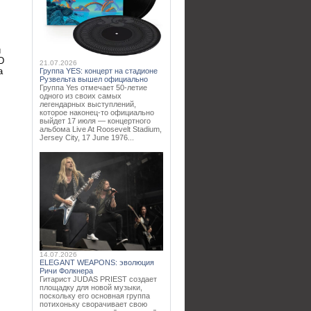
.
и
D
21.07.2026
а
Группа YES: концерт на стадионе
Рузвельта вышел официально
Группа Yes отмечает 50-летие
одного из своих самых
легендарных выступлений,
которое наконец-то официально
выйдет 17 июля — концертного
альбома Live At Roosevelt Stadium,
Jersey City, 17 June 1976...
14.07.2026
ELEGANT WEAPONS: эволюция
Ричи Фолкнера
Гитарист JUDAS PRIEST создает
площадку для новой музыки,
поскольку его основная группа
потихоньку сворачивает свою