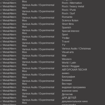
Mus
e / Metal/Altern
Rock / Alternative
Various Audio / Experimental
e / Metal/Altern
Rock / heavy metal
Mus
e / Metal/Altern
Rock / Punk
Various Audio / Experimental
e / Metal/Altern
Rock / Surf
Mus
e / Metal/Altern
Romantic
Various Audio / Experimental
e / Metal/Altern
Mus
Science fiction
e / Metal/Altern
Various Audio / Experimental
Short films
Mus
e / Metal/Altern
Spanish
Various Audio / Experimental
e / Metal/Altern
Special interest
Mus
e / Metal/Altern
Sport
Various Audio / Experimental
e / Metal/Altern
Thriller
Mus
e / Metal/Altern
Travel
Various Audio / Experimental
e / Metal/Altern
TV
Mus
e / Metal/Altern
Various Audio / Christmas
Various Audio / Experimental
e / Metal/Altern
Mus
Visual arts
e / Metal/Altern
Various Audio / Experimental
War
Mus
e / Metal/Altern
Western
Various Audio / Experimental
e / Metal/Altern
World / Latin
Mus
e / Metal/Altern
World / Reggae
Various Audio / Experimental
e / Metal/Altern
АВТОРСКАЯ ПЕСНЯ
Mus
e / Metal/Altern
анимэ
Various Audio / Experimental
e / Metal/Altern
Биография
Mus
e / Metal/Altern
Боевики
Various Audio / Experimental
e / Metal/Altern
Mus
Вестерн
e / Metal/Altern
Various Audio / Experimental
видовая программа
Mus
e / Metal/Altern
военное кино
Various Audio / Experimental
e / Metal/Altern
Детектив
Mus
e / Metal/Altern
ДЛЯ ДЕТЕЙ
Various Audio / Experimental
e / Metal/Altern
документальное кино
Mus
e / Metal/Altern
катастрофа