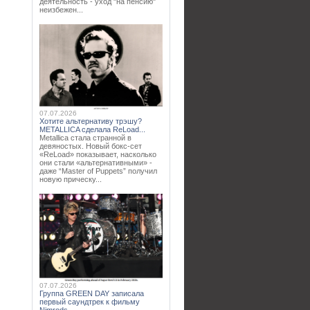
деятельность - уход "на пенсию"
неизбежен...
07.07.2026
Хотите альтернативу трэшу?
METALLICA сделала ReLoad...
Metallica стала странной в
девяностых. Новый бокс-сет
«ReLoad» показывает, насколько
они стали «альтернативными» -
даже “Master of Puppets” получил
новую прическу...
07.07.2026
Группа GREEN DAY записала
первый саундтрек к фильму
Nimrods