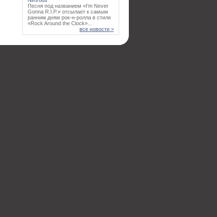
Песня под названием «I’m Never
Gonna R.I.P.» отсылает к самым
ранним дням рок-н-ролла в стиле
«Rock Around the Clock»...
все новости >