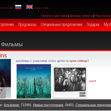
русский
english
Оплата и доставка
|
Договор оферта
|
Персональ
ступления
Предзаказы
Специальные предложения
Подарки
Муз
Фильмы
ins
альбомы с участием этого артиста
купи сейчас!
ещё
he
e
же:
Альбомов:
712491,
Новые поступления:
16451,
Специальные предлож