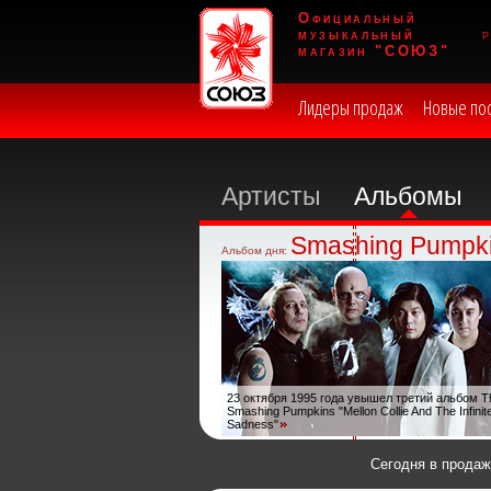
Официальный
музыкальный
магазин "СОЮЗ"
Лидеры продаж
Новые по
Артисты
Альбомы
Smashing Pumpk
Альбом дня:
23 октября 1995 года увышел третий альбом T
Smashing Pumpkins "Mellon Collie And The Infinit
Sadness"
Сегодня в прода