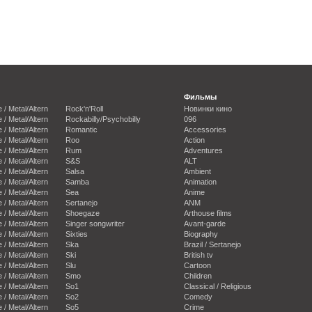
Фильмы
e / Metal/Altern
Rock'n'Roll
Новинки кино
e / Metal/Altern
Rockabilly/Psychobilly
096
e / Metal/Altern
Romantic
Accessories
e / Metal/Altern
Roo
Action
e / Metal/Altern
Rum
Adventures
e / Metal/Altern
S&S
ALT
e / Metal/Altern
Salsa
Ambient
e / Metal/Altern
Samba
Animation
e / Metal/Altern
Sea
Anime
e / Metal/Altern
Sertanejo
ANM
e / Metal/Altern
Shoegaze
Arthouse films
e / Metal/Altern
Singer songwriter
Avant-garde
e / Metal/Altern
Sixties
Biography
e / Metal/Altern
Ska
Brazil / Sertanejo
e / Metal/Altern
Ski
British tv
e / Metal/Altern
Slu
Cartoon
e / Metal/Altern
Smo
Children
e / Metal/Altern
So1
Classical / Religious
e / Metal/Altern
So2
Comedy
e / Metal/Altern
So5
Crime