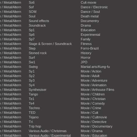
e / Metal/Altern
So6
Cult movie
e / Metal/Altern
Sof
Dance / Electronic
e / Metal/Altern
SOM
Dance / Soul
e / Metal/Altern
Soul
Death metal
e / Metal/Altern
Sound effects
Documentry
e / Metal/Altern
Soundtrack
Drama
e / Metal/Altern
Sp1
Education
e / Metal/Altern
Sp6
Experimental
e / Metal/Altern
Sp7
Family
e / Metal/Altern
Stage & Screen / Soundtrack
Fitness
e / Metal/Altern
Step
Forro-Brazil
e / Metal/Altern
Stoned rock
History
e / Metal/Altern
Surf
Horror
e / Metal/Altern
Sw1
JPO
e / Metal/Altern
Swing
Martial arts/Kung-fu
e / Metal/Altern
Sy1
Movie / Action
e / Metal/Altern
Sy2
Movie / Adult
e / Metal/Altern
Sy3
Movie / Adventure
e / Metal/Altern
Sy4
Movie / Animation
e / Metal/Altern
Synthesiser
Movie / Arthouse Films
e / Metal/Altern
Tango
Movie / Children
e / Metal/Altern
Te1
Movie / Christian
e / Metal/Altern
Te4
Movie / Comedy
e / Metal/Altern
Techno
Movie / Crime
e / Metal/Altern
TED
Movie / Cult
e / Metal/Altern
Tejano
Movie / Cultmovie
e / Metal/Altern
Tri
Movie / Detective
e / Metal/Altern
Trip hop
Movie / Documentary
e / Metal/Altern
Various Audio / Christmas
Movie / Drama
e / Metal/Altern
Various Audio / Experimental
Movie / Education