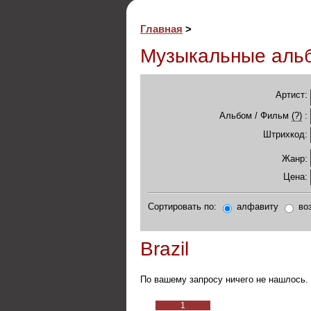
Главная
>
Музыкальные аль
Артист:
Альбом / Фильм
(?)
:
Штрихкод:
Жанр:
Цена:
Сортировать по:
алфавиту
во
Brazil
По вашему запросу ничего не нашлось.
1