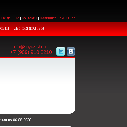
ные данные
|
Контакты
|
Напишите нам
|
О нас
болки
Быстрая доставка
info@soyuz.shop
+7 (909) 910 8210
ения
на 06.08.2026