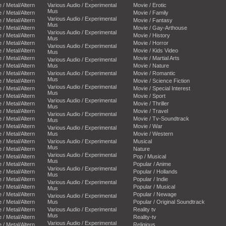
e / Metal/Altern
Various Audio / Experimental
Movie / Erotic
Mus
e / Metal/Altern
Movie / Family
Various Audio / Experimental
e / Metal/Altern
Movie / Fantasy
Mus
e / Metal/Altern
Movie / Gay-Arthouse
Various Audio / Experimental
e / Metal/Altern
Movie / History
Mus
e / Metal/Altern
Movie / Horror
Various Audio / Experimental
e / Metal/Altern
Movie / Kids Video
Mus
e / Metal/Altern
Movie / Martial Arts
Various Audio / Experimental
e / Metal/Altern
Mus
Movie / Nature
e / Metal/Altern
Various Audio / Experimental
Movie / Romantic
Mus
e / Metal/Altern
Movie / Science Fiction
Various Audio / Experimental
e / Metal/Altern
Movie / Special Interest
Mus
e / Metal/Altern
Movie / Sport
Various Audio / Experimental
e / Metal/Altern
Movie / Thriller
Mus
e / Metal/Altern
Movie / Travel
Various Audio / Experimental
e / Metal/Altern
Movie / Tv-Soundtrack
Mus
e / Metal/Altern
Movie / War
Various Audio / Experimental
e / Metal/Altern
Mus
Movie / Western
e / Metal/Altern
Various Audio / Experimental
Musical
Mus
e / Metal/Altern
Nature
Various Audio / Experimental
e / Metal/Altern
Pop / Musical
Mus
e / Metal/Altern
Popular / Anime
Various Audio / Experimental
e / Metal/Altern
Popular / Hollands
Mus
e / Metal/Altern
Popular / Indie
Various Audio / Experimental
e / Metal/Altern
Popular / Musical
Mus
e / Metal/Altern
Popular / Newage
Various Audio / Experimental
e / Metal/Altern
Mus
Popular / Original Soundtrack
e / Metal/Altern
Various Audio / Experimental
Reality tv
Mus
e / Metal/Altern
Reality-tv
Various Audio / Experimental
e / Metal/Altern
Religious