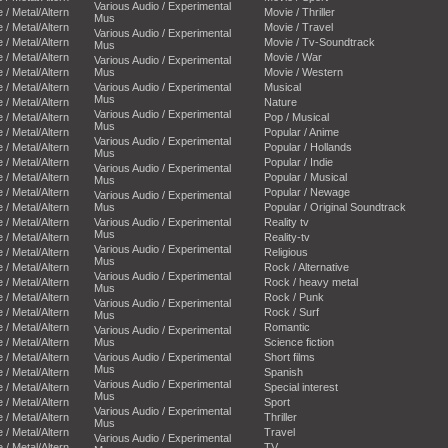
Various Audio / Experimental
e / Metal/Altern
Movie / Thriller
Mus
e / Metal/Altern
Movie / Travel
Various Audio / Experimental
e / Metal/Altern
Movie / Tv-Soundtrack
Mus
e / Metal/Altern
Movie / War
Various Audio / Experimental
e / Metal/Altern
Mus
Movie / Western
e / Metal/Altern
Various Audio / Experimental
Musical
Mus
e / Metal/Altern
Nature
Various Audio / Experimental
e / Metal/Altern
Pop / Musical
Mus
e / Metal/Altern
Popular / Anime
Various Audio / Experimental
e / Metal/Altern
Popular / Hollands
Mus
e / Metal/Altern
Popular / Indie
Various Audio / Experimental
e / Metal/Altern
Popular / Musical
Mus
e / Metal/Altern
Popular / Newage
Various Audio / Experimental
e / Metal/Altern
Mus
Popular / Original Soundtrack
e / Metal/Altern
Various Audio / Experimental
Reality tv
Mus
e / Metal/Altern
Reality-tv
Various Audio / Experimental
e / Metal/Altern
Religious
Mus
e / Metal/Altern
Rock / Alternative
Various Audio / Experimental
e / Metal/Altern
Rock / heavy metal
Mus
e / Metal/Altern
Rock / Punk
Various Audio / Experimental
e / Metal/Altern
Rock / Surf
Mus
e / Metal/Altern
Romantic
Various Audio / Experimental
e / Metal/Altern
Mus
Science fiction
e / Metal/Altern
Various Audio / Experimental
Short films
Mus
e / Metal/Altern
Spanish
Various Audio / Experimental
e / Metal/Altern
Special interest
Mus
e / Metal/Altern
Sport
Various Audio / Experimental
e / Metal/Altern
Thriller
Mus
e / Metal/Altern
Travel
Various Audio / Experimental
e / Metal/Altern
TV