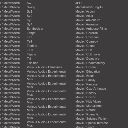
e / Metal/Altern
Sw1
JPO
e / Metal/Altern
Swing
Martial arts/Kung-fu
e / Metal/Altern
Sy1
Movie / Action
e / Metal/Altern
Sy2
Movie / Adult
e / Metal/Altern
Sy3
Movie / Adventure
e / Metal/Altern
Sy4
Movie / Animation
e / Metal/Altern
Synthesiser
Movie / Arthouse Films
e / Metal/Altern
Tango
Movie / Children
e / Metal/Altern
Te1
Movie / Christian
e / Metal/Altern
Te4
Movie / Comedy
e / Metal/Altern
Techno
Movie / Crime
e / Metal/Altern
TED
Movie / Cult
e / Metal/Altern
Tejano
Movie / Cultmovie
e / Metal/Altern
Tri
Movie / Detective
e / Metal/Altern
Trip hop
Movie / Documentary
e / Metal/Altern
Various Audio / Christmas
Movie / Drama
e / Metal/Altern
Various Audio / Experimental
Movie / Education
e / Metal/Altern
Various Audio / Experimental
Movie / Erotic
Mus
e / Metal/Altern
Movie / Family
Various Audio / Experimental
e / Metal/Altern
Movie / Fantasy
Mus
e / Metal/Altern
Movie / Gay-Arthouse
Various Audio / Experimental
e / Metal/Altern
Movie / History
Mus
e / Metal/Altern
Movie / Horror
Various Audio / Experimental
e / Metal/Altern
Movie / Kids Video
Mus
e / Metal/Altern
Movie / Martial Arts
Various Audio / Experimental
e / Metal/Altern
Mus
Movie / Nature
e / Metal/Altern
Various Audio / Experimental
Movie / Romantic
Mus
e / Metal/Altern
Movie / Science Fiction
Various Audio / Experimental
e / Metal/Altern
Movie / Special Interest
Mus
e / Metal/Altern
Movie / Sport