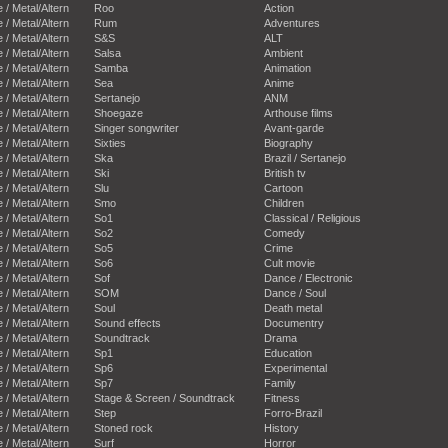
e / Metal/Altern
Roo
Action
e / Metal/Altern
Rum
Adventures
e / Metal/Altern
S&S
ALT
e / Metal/Altern
Salsa
Ambient
e / Metal/Altern
Samba
Animation
e / Metal/Altern
Sea
Anime
e / Metal/Altern
Sertanejo
ANM
e / Metal/Altern
Shoegaze
Arthouse films
e / Metal/Altern
Singer songwriter
Avant-garde
e / Metal/Altern
Sixties
Biography
e / Metal/Altern
Ska
Brazil / Sertanejo
e / Metal/Altern
Ski
British tv
e / Metal/Altern
Slu
Cartoon
e / Metal/Altern
Smo
Children
e / Metal/Altern
So1
Classical / Religious
e / Metal/Altern
So2
Comedy
e / Metal/Altern
So5
Crime
e / Metal/Altern
So6
Cult movie
e / Metal/Altern
Sof
Dance / Electronic
e / Metal/Altern
SOM
Dance / Soul
e / Metal/Altern
Soul
Death metal
e / Metal/Altern
Sound effects
Documentry
e / Metal/Altern
Soundtrack
Drama
e / Metal/Altern
Sp1
Education
e / Metal/Altern
Sp6
Experimental
e / Metal/Altern
Sp7
Family
e / Metal/Altern
Stage & Screen / Soundtrack
Fitness
e / Metal/Altern
Step
Forro-Brazil
e / Metal/Altern
Stoned rock
History
e / Metal/Altern
Surf
Horror