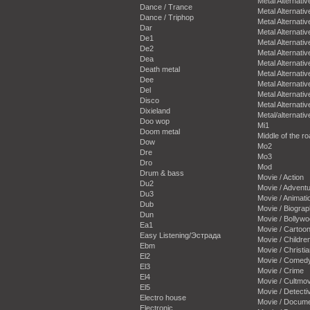
Metal Alternativ
Dance / Trance
Metal Alternativ
Dance / Triphop
Metal Alternativ
Dar
Metal Alternativ
De1
Metal Alternativ
De2
Metal Alternativ
Dea
Metal Alternativ
Death metal
Metal Alternativ
Dee
Metal Alternativ
Del
Metal Alternativ
Disco
Metal Alternativ
Dixieland
Metal/alternativ
Doo wop
Mi1
Doom metal
Middle of the r
Dow
Mo2
Dre
Mo3
Dro
Mod
Drum & bass
Movie / Action
Du2
Movie / Advent
Du3
Movie / Animati
Dub
Movie / Biogra
Dun
Movie / Bollyw
Ea1
Movie / Cartoo
Easy Listening/Эстрада
Movie / Childre
Ebm
Movie / Christi
El2
Movie / Comed
El3
Movie / Crime
El4
Movie / Cultmov
El5
Movie / Detecti
Electro house
Movie / Docum
Electronic