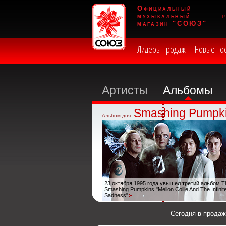
Официальный
музыкальный
магазин "СОЮЗ"
Лидеры продаж
Новые по
Артисты
Альбомы
Smashing Pumpk
Альбом дня:
23 октября 1995 года увышел третий альбом T
Smashing Pumpkins "Mellon Collie And The Infinit
Sadness"
Сегодня в прода