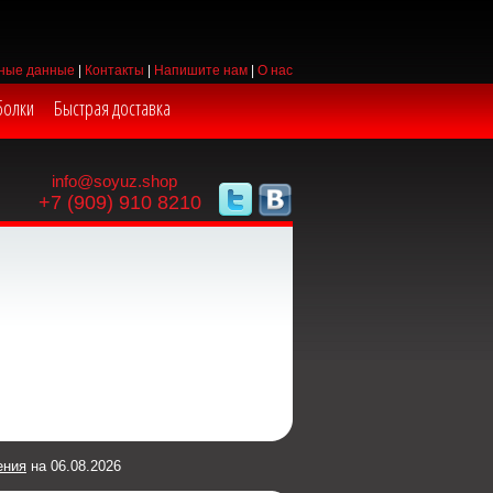
ные данные
|
Контакты
|
Напишите нам
|
О нас
болки
Быстрая доставка
info@soyuz.shop
+7 (909) 910 8210
ения
на 06.08.2026