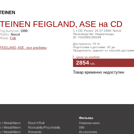
TEINEN
EINEN FEIGLAND, ASE на CD
Год выпуска:
1999
1 x CD; Релиз: 26.07.1999; Norcd;
Производство: Нидерланды;
Лейбл:
Norcd
ID: 7042986198299
Жанр:
Folk
Доступность: 70 %
Подготовка к доставке: 45 дн.
FEIGLAND, ASE : все альбомы
Предоплата: зависит от способа доставк
цена за альбом:
2854
rub
.
Товар временно недоступен
Фильмы
e / Metal/Altern
Rock'n'Roll
Новинки кино
e / Metal/Altern
Rockabilly/Psychobilly
096
e / Metal/Altern
Romantic
Accessories