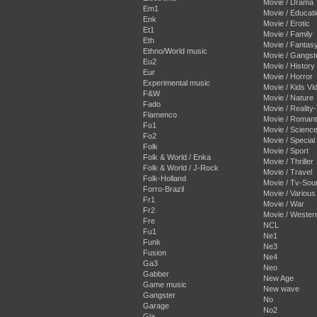
Movie / Drama
Em1
Movie / Educati
Enk
Movie / Erotic
Et1
Movie / Family
Eth
Movie / Fantas
Ethno/World music
Movie / Gangst
Eu2
Movie / History
Eur
Movie / Horror
Experimental music
Movie / Kids Vi
F&W
Movie / Nature
Fado
Movie / Reality
Flamenco
Movie / Romant
Fo1
Movie / Science
Fo2
Movie / Special 
Folk
Movie / Sport
Folk & World / Enka
Movie / Thriller
Folk & World / J-Rock
Movie / Travel
Folk-Holland
Movie / Tv-Sou
Forro-Brazil
Movie / Various
Fr1
Movie / War
Fr2
Movie / Wester
Fre
NCL
Fu1
Ne1
Funk
Ne3
Fusion
Ne4
Ga3
Neo
Gabber
New Age
Game music
New wave
Gangster
No
Garage
No2
Gla