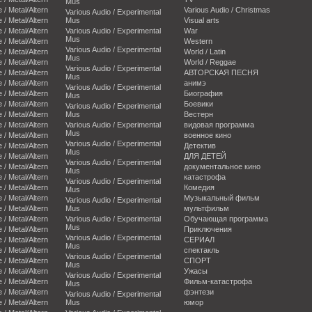
Mus
e / Metal/Altern
Various Audio / Christmas
Various Audio / Experimental
e / Metal/Altern
Mus
Visual arts
e / Metal/Altern
Various Audio / Experimental
War
Mus
e / Metal/Altern
Western
Various Audio / Experimental
e / Metal/Altern
World / Latin
Mus
e / Metal/Altern
World / Reggae
Various Audio / Experimental
e / Metal/Altern
АВТОРСКАЯ ПЕСНЯ
Mus
e / Metal/Altern
анимэ
Various Audio / Experimental
e / Metal/Altern
Биография
Mus
e / Metal/Altern
Боевики
Various Audio / Experimental
e / Metal/Altern
Mus
Вестерн
e / Metal/Altern
Various Audio / Experimental
видовая программа
Mus
e / Metal/Altern
военное кино
Various Audio / Experimental
e / Metal/Altern
Детектив
Mus
e / Metal/Altern
ДЛЯ ДЕТЕЙ
Various Audio / Experimental
e / Metal/Altern
документальное кино
Mus
e / Metal/Altern
катастрофа
Various Audio / Experimental
e / Metal/Altern
Комедия
Mus
e / Metal/Altern
Музыкальный фильм
Various Audio / Experimental
e / Metal/Altern
Mus
мультфильм
e / Metal/Altern
Various Audio / Experimental
Обучающая программа
Mus
e / Metal/Altern
Приключения
Various Audio / Experimental
e / Metal/Altern
СЕРИАЛ
Mus
e / Metal/Altern
спектакль
Various Audio / Experimental
e / Metal/Altern
СПОРТ
Mus
e / Metal/Altern
Ужасы
Various Audio / Experimental
e / Metal/Altern
Фильм-катастрофа
Mus
e / Metal/Altern
фэнтези
Various Audio / Experimental
e / Metal/Altern
Mus
юмор