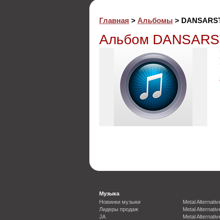
Главная
>
Альбомы
> DANSARS
Альбом DANSARST
Музыка
Новинки музыки
Metal Alternativ
Лидеры продаж
Metal Alternativ
JA
Metal Alternativ