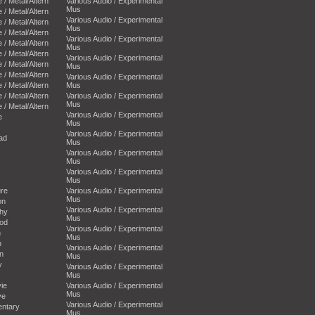
e / Metal/Altern
Various Audio / Experimental
Mus
e / Metal/Altern
Various Audio / Experimental
e / Metal/Altern
Mus
e / Metal/Altern
Various Audio / Experimental
e / Metal/Altern
Mus
e / Metal/Altern
Various Audio / Experimental
e / Metal/Altern
Mus
e / Metal/Altern
Various Audio / Experimental
e / Metal/Altern
Mus
e / Metal/Altern
Various Audio / Experimental
Mus
e / Metal/Altern
Various Audio / Experimental
e
Mus
Various Audio / Experimental
oad
Mus
Various Audio / Experimental
Mus
Various Audio / Experimental
Mus
ure
Various Audio / Experimental
Mus
on
Various Audio / Experimental
phy
Mus
ood
Various Audio / Experimental
n
Mus
n
Various Audio / Experimental
an
Mus
y
Various Audio / Experimental
Mus
ie
Various Audio / Experimental
Mus
ve
Various Audio / Experimental
entary
Mus