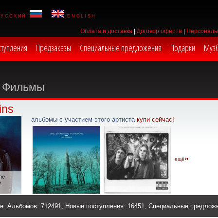
русский
english
Оплата и доставка
|
Договор оферта
|
Персональ
ступления
Предзаказы
Специальные предложения
Подарки
Муз
Фильмы
ins
альбомы с участием этого артиста
купи сейчас!
ещё
he
e
же:
Альбомов:
712491,
Новые поступления:
16451,
Специальные предлож